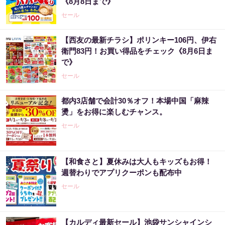
《8月8日まで》
セール
【西友の最新チラシ】ポリンキー106円、伊右
衛門83円！お買い得品をチェック《8月6日ま
で》
セール
都内3店舗で会計30％オフ！本場中国「麻辣
燙」をお得に楽しむチャンス。
セール
【和食さと】夏休みは大人もキッズもお得！
週替わりでアプリクーポンも配布中
セール
【カルディ最新セール】池袋サンシャインシ