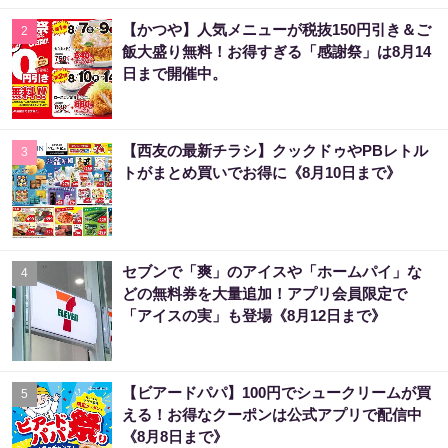
【かつや】人気メニューが税抜150円引き＆ご
2
飯大盛り無料！お得すぎる「感謝祭」は8月14
日まで開催中。
【西友の最新チラシ】クックドゥやPBレトル
3
トがまとめ買いでお得に《8月10日まで》
セブンで「爽」のアイスや「ホームパイ」な
4
どの無料券を大量追加！アプリ会員限定で
「アイスの実」も登場《8月12日まで》
【ビアードパパ】100円でシュークリームが買
5
える！お得なクーポンは公式アプリで配信中
《8月8日まで》