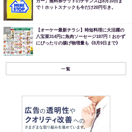
ガー」無料券ゲットのチャンスは8月10日ま
で！ホットスナックも今だけ20円引き。
【オーケー最新チラシ】時短料理に大活躍の
10
八宝菜314円に魚肉ソーセージ187円！おかず
にぴったりの揚げ物増量も《8月9日まで》
一覧