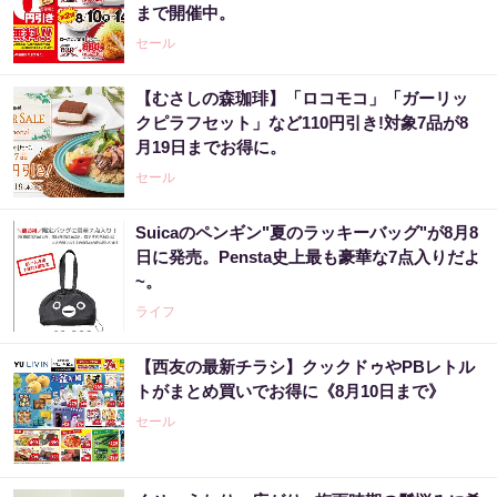
まで開催中。
セール
【むさしの森珈琲】「ロコモコ」「ガーリッ
クピラフセット」など110円引き!対象7品が8
月19日までお得に。
セール
Suicaのペンギン"夏のラッキーバッグ"が8月8
日に発売。Pensta史上最も豪華な7点入りだよ
~。
ライフ
【西友の最新チラシ】クックドゥやPBレトル
トがまとめ買いでお得に《8月10日まで》
セール