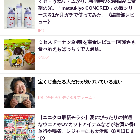
くせ・うねり・広がり...梅雨時期の髪悩みに希
望の光。「matsukiyo CONCRED」の新シリ
ーズを1か月ガチで使ってみた。《編集部レビ
ュー》
[PR]
ミセスドーナツ全4種を実食レビュー!可愛さも
食べ応えもばっちりで大満足。
グルメ
宝くじ当たる人だけが気づいている違い
PR（合同会社デジタルファーム ）
【ユニクロ最新チラシ】夏にぴったりの快適
なウェアやUVカットアイテムなどがお買い得!
旅行や帰省、レジャーにも大活躍《8月13日ま
で》