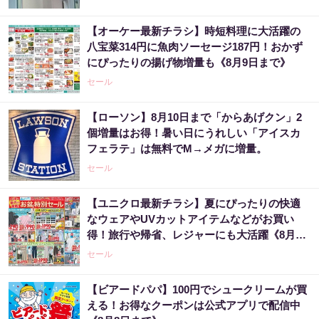
【オーケー最新チラシ】時短料理に大活躍の
八宝菜314円に魚肉ソーセージ187円！おかず
にぴったりの揚げ物増量も《8月9日まで》
セール
【ローソン】8月10日まで「からあげクン」2
個増量はお得！暑い日にうれしい「アイスカ
フェラテ」は無料でM→メガに増量。
セール
【ユニクロ最新チラシ】夏にぴったりの快適
なウェアやUVカットアイテムなどがお買い
得！旅行や帰省、レジャーにも大活躍《8月13
日まで》
セール
【ビアードパパ】100円でシュークリームが買
える！お得なクーポンは公式アプリで配信中