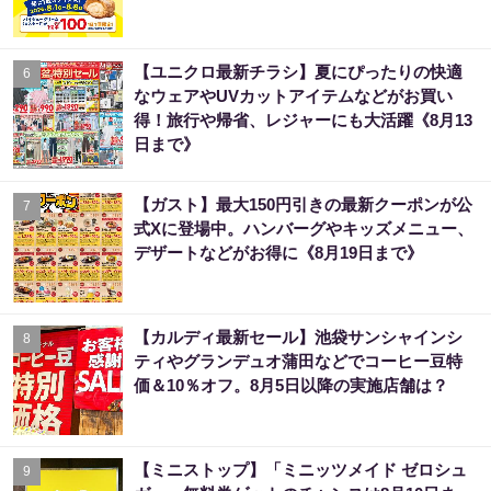
【ユニクロ最新チラシ】夏にぴったりの快適
6
なウェアやUVカットアイテムなどがお買い
得！旅行や帰省、レジャーにも大活躍《8月13
日まで》
【ガスト】最大150円引きの最新クーポンが公
7
式Xに登場中。ハンバーグやキッズメニュー、
デザートなどがお得に《8月19日まで》
【カルディ最新セール】池袋サンシャインシ
8
ティやグランデュオ蒲田などでコーヒー豆特
価＆10％オフ。8月5日以降の実施店舗は？
【ミニストップ】「ミニッツメイド ゼロシュ
9