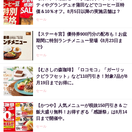
ティやグランデュオ蒲田などでコーヒー豆特
価＆10％オフ。8月5日以降の実施店舗は？
セール
【ステーキ宮】優待券900円分の配布も！お盆
期間に特別ランチメニュー登場《8月23日ま
で》
セール
【むさしの森珈琲】「ロコモコ」「ガーリッ
クピラフセット」など110円引き！対象7品が8
月19日までお得に。
セール
【かつや】人気メニューが税抜150円引き＆ご
飯大盛り無料！お得すぎる「感謝祭」は8月14
日まで開催中。
セール