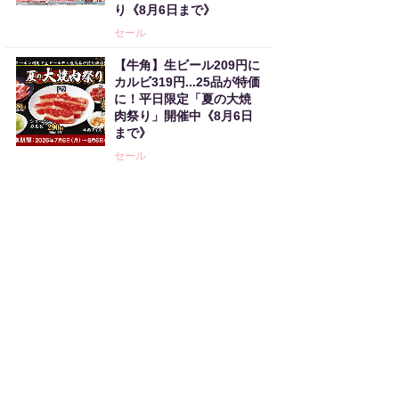
り《8月6日まで》
セール
【牛角】生ビール209円に
カルビ319円...25品が特価
に！平日限定「夏の大焼
肉祭り」開催中《8月6日
まで》
セール