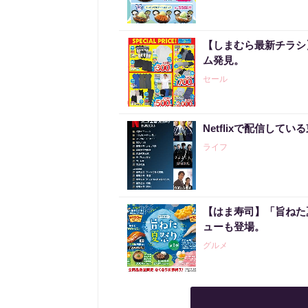
【しまむら最新チラシ】
ム発見。
セール
Netflixで配信して
ライフ
【はま寿司】「旨ねた
ューも登場。
グルメ