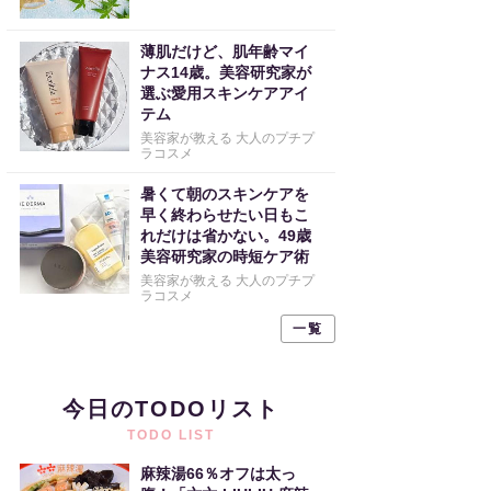
薄肌だけど、肌年齢マイ
ナス14歳。美容研究家が
選ぶ愛用スキンケアアイ
テム
美容家が教える 大人のプチプ
ラコスメ
暑くて朝のスキンケアを
早く終わらせたい日もこ
れだけは省かない。49歳
美容研究家の時短ケア術
美容家が教える 大人のプチプ
ラコスメ
一覧
今日のTODOリスト
TODO LIST
麻辣湯66％オフは太っ