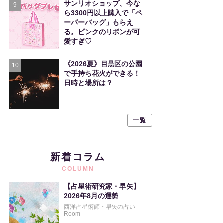
サンリオショップ、今な
9
ら3300円以上購入で「ペ
ーパーバッグ」もらえ
る。ピンクのリボンが可
愛すぎ♡
《2026夏》目黒区の公園
10
で手持ち花火ができる！
日時と場所は？
一覧
新着コラム
COLUMN
【占星術研究家・早矢】
2026年8月の運勢
西洋占星術師・早矢の占い
Room