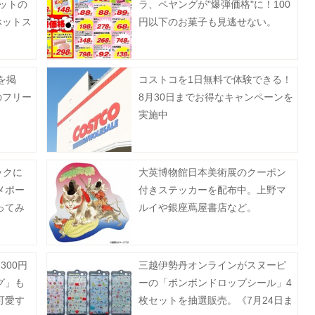
ットの
ラ、ペヤングが"爆弾価格"に！100
ホットス
円以下のお菓子も見逃せない。
を掲
コストコを1日無料で体験できる！
のフリー
8月30日までお得なキャンペーンを
実施中
ックに
大英博物館日本美術展のクーポン
メポー
付きステッカーを配布中。上野マ
ってみ
ルイや銀座蔦屋書店など。
300円
三越伊勢丹オンラインがスヌーピ
グ」も
ーの「ボンボンドロップシール」4
可愛す
枚セットを抽選販売。《7月24日ま