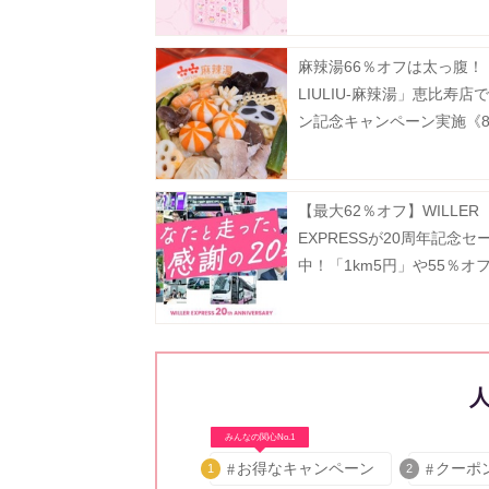
ぎ♡
麻辣湯66％オフは太っ腹！
LIULIU-麻辣湯」恵比寿店
ン記念キャンペーン実施《8
から》
【最大62％オフ】WILLER
EXPRESSが20周年記念セ
中！「1km5円」や55％オ
逃せない企画が盛りだくさ
みんなの関心No.1
お得なキャンペーン
クーポ
1
2