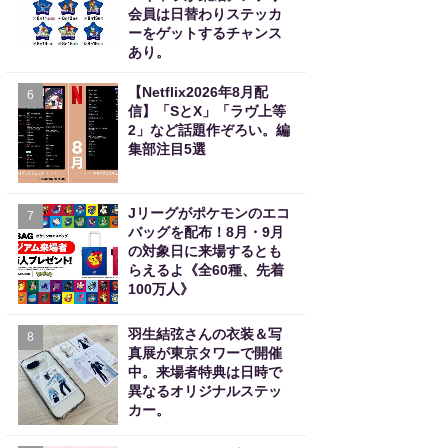
会員は日替わりステッカ
ーをゲットするチャンス
あり。
【Netflix2026年8月配
6
信】「SとX」「ラヴ上等
2」など話題作ぞろい。編
集部注目5選
Jリーグがポケモンのエコ
7
バッグを配布！8月・9月
の対象日に来場するとも
らえるよ《全60種、先着
100万人》
羽生結弦さんの衣装＆写
8
真展が東京タワーで開催
中。来場者特典は日時で
異なるオリジナルステッ
カー。