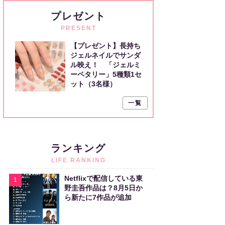
プレゼント
PRESENT
【プレゼント】長持ち
ジェルネイルでサンダ
ル映え！ 「ジェルミ
ーペタリー」5種類1セ
ット（3名様）
一覧
ランキング
LIFE RANKING
Netflixで配信している東
1
野圭吾作品は？8月5日か
ら新たに7作品が追加