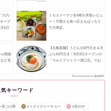
で》
「六六-
ミセスドーナツ全4種を実食レビュ
でオープ
ー！可愛さも食べ応えもばっちり
月6日
で大満足。
【丸亀製麺】うどん100円引き＆天
ール開催
ぷら50円引き！8月3日オープンの
フなど見
「マルイファミリー溝口店」でお
ん。
得企画開催中。
Recommended by
人気キーワード
HOT
ン見つけ隊
トクトクトーキョー
松のや
3
4