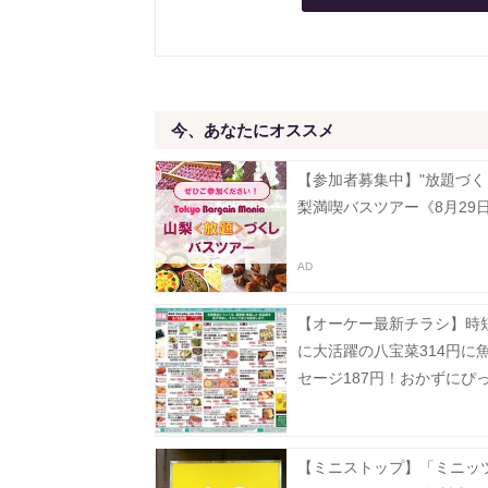
今、あなたにオススメ
【参加者募集中】"放題づく
梨満喫バスツアー《8月29
【オーケー最新チラシ】時
に大活躍の八宝菜314円に
セージ187円！おかずにぴ
揚げ物増量も《8月9日まで
【ミニストップ】「ミニッ