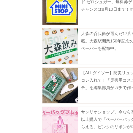
ド ゼロシュガー」無料券ゲ
チャンスは8月10日まで！
ナックも今だけ20円引き。
大森の呑兵衛が選んだ17店
載。大森駅開業150年記念
ペーパーを配布中。
【ALLダイソー】防災リュ
コレ入れて！「災害用コス
チ」を編集部員がガチで作
た
サンリオショップ、今なら3
以上購入で「ペーパーバッ
らえる。ピンクのリボンが