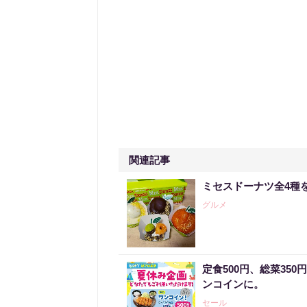
関連記事
ミセスドーナツ全4種
グルメ
定食500円、総菜35
ンコインに。
セール