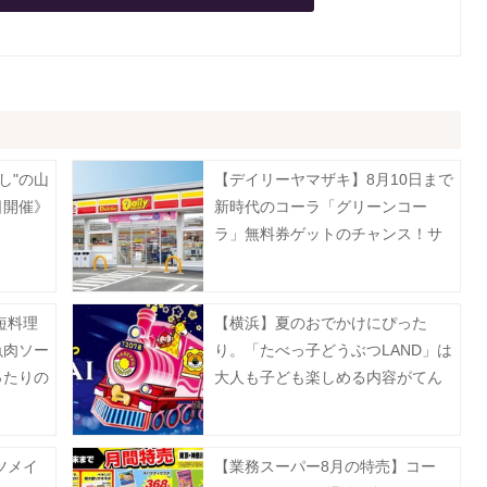
し"の山
【デイリーヤマザキ】8月10日まで
日開催》
新時代のコーラ「グリーンコー
ラ」無料券ゲットのチャンス！サ
ーティワンアイスクリーム値引き
などお得企画も目白押し。
短料理
【横浜】夏のおでかけにぴった
魚肉ソー
り。「たべっ子どうぶつLAND」は
ったりの
大人も子ども楽しめる内容がてん
》
こ盛り！《9月27日まで開催中》
ツメイ
【業務スーパー8月の特売】コー