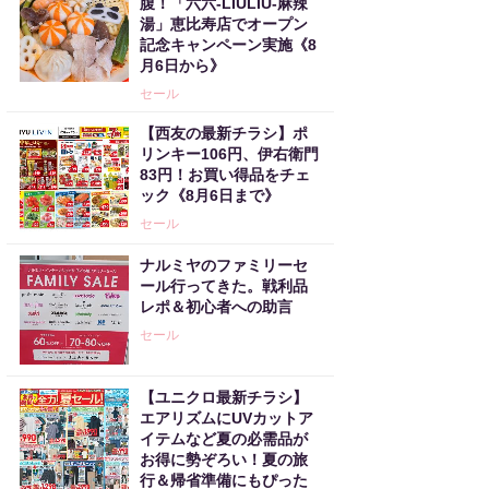
腹！「六六-LIULIU-麻辣
湯」恵比寿店でオープン
記念キャンペーン実施《8
月6日から》
セール
【西友の最新チラシ】ポ
リンキー106円、伊右衛門
83円！お買い得品をチェ
ック《8月6日まで》
セール
ナルミヤのファミリーセ
ール行ってきた。戦利品
レポ＆初心者への助言
セール
【ユニクロ最新チラシ】
エアリズムにUVカットア
イテムなど夏の必需品が
お得に勢ぞろい！夏の旅
行＆帰省準備にもぴった