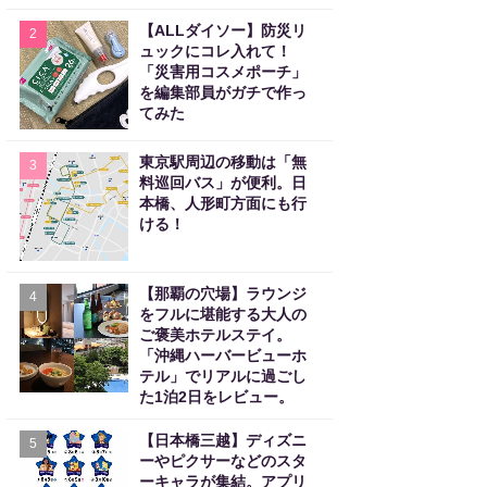
【ALLダイソー】防災リ
2
ュックにコレ入れて！
「災害用コスメポーチ」
を編集部員がガチで作っ
てみた
東京駅周辺の移動は「無
3
料巡回バス」が便利。日
本橋、人形町方面にも行
ける！
【那覇の穴場】ラウンジ
4
をフルに堪能する大人の
ご褒美ホテルステイ。
「沖縄ハーバービューホ
テル」でリアルに過ごし
た1泊2日をレビュー。
【日本橋三越】ディズニ
5
ーやピクサーなどのスタ
ーキャラが集結。アプリ