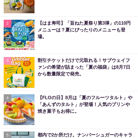
【はま寿司】「旨ねた夏祭り第3弾」の110円
2
メニューは？夏にぴったりのメニューも登
場。
割引チケットだけで元取れる！サブウェイフ
3
ァンの希望が詰まった「夏の福袋」は8月7日
から数量限定で発売。
【FLOの日】8月は「夏のフルーツタルト」や
4
「あんずのタルト」が登場！人気のプリンや
焼き菓子もお得に。
都内で2か所だけ。ナンバーシュガーのキャラ
5