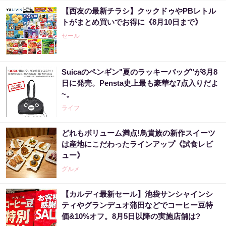
【西友の最新チラシ】クックドゥやPBレトル
トがまとめ買いでお得に《8月10日まで》
セール
Suicaのペンギン"夏のラッキーバッグ"が8月8
日に発売。Pensta史上最も豪華な7点入りだよ
~。
ライフ
どれもボリューム満点!鳥貴族の新作スイーツ
は産地にこだわったラインアップ《試食レビ
ュー》
グルメ
【カルディ最新セール】池袋サンシャインシ
ティやグランデュオ蒲田などでコーヒー豆特
価&10%オフ。8月5日以降の実施店舗は?