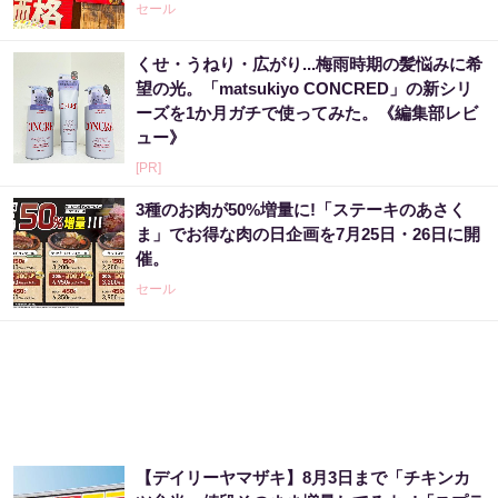
セール
くせ・うねり・広がり...梅雨時期の髪悩みに希
望の光。「matsukiyo CONCRED」の新シリ
ーズを1か月ガチで使ってみた。《編集部レビ
ュー》
[PR]
3種のお肉が50%増量に!「ステーキのあさく
ま」でお得な肉の日企画を7月25日・26日に開
催。
セール
【デイリーヤマザキ】8月3日まで「チキンカ