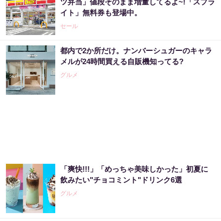
ツ弁当」値段そのまま増量してるよ~!「スプラ
イト」無料券も登場中。
セール
都内で2か所だけ。ナンバーシュガーのキャラ
メルが24時間買える自販機知ってる?
グルメ
「爽快!!!」「めっちゃ美味しかった」初夏に
飲みたい"チョコミント"ドリンク6選
グルメ