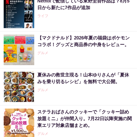
Netflixで配信している東野圭吾作品は？8月5
日から新たに7作品が追加
ライフ
【マクドナルド】2026年夏の福袋はポケモン
コラボ！グッズと商品券の中身をレビュー。
グルメ
夏休みの救世主現る！山本ゆりさんが「夏休
みを乗り切るレシピ」を無料で大公開。
グルメ
ステラおばさんのクッキーで「クッキー詰め
放題ミニ」が仲間入り。7月22日以降実施の関
東エリア対象店舗まとめ。
グルメ