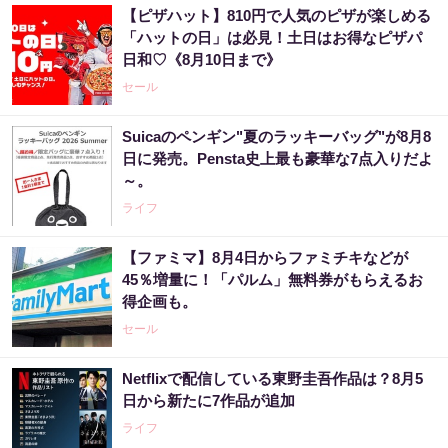
【ピザハット】810円で人気のピザが楽しめる
「ハットの日」は必見！土日はお得なピザパ
日和♡《8月10日まで》
セール
Suicaのペンギン"夏のラッキーバッグ"が8月8
日に発売。Pensta史上最も豪華な7点入りだよ
～。
ライフ
【ファミマ】8月4日からファミチキなどが
45％増量に！「パルム」無料券がもらえるお
得企画も。
セール
Netflixで配信している東野圭吾作品は？8月5
日から新たに7作品が追加
ライフ