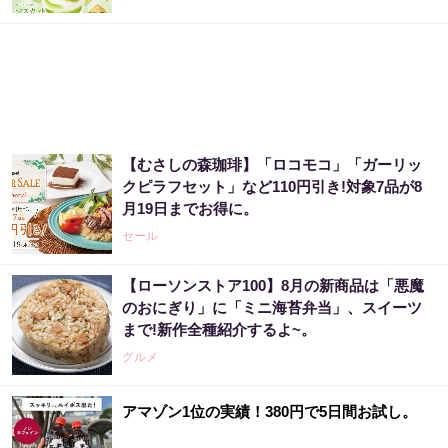
【むさしの森珈琲】「ロコモコ」「ガーリッ
クピラフセット」など110円引き!対象7品が8
月19日までお得に。
セール
【ローソンストア100】8月の新商品は「悪魔
のおにぎり」に「ミニ海苔弁当」、スイーツ
まで!新作全種紹介するよ~。
グルメ
アマゾン1位の実績！380円で5日間お試し。