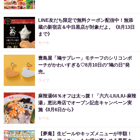
LINE友だち限定で無料クーポン配信中！無添
蔵の新宿店＆中目黒店が対象だよ。《8月13日
まで》
セール
豊島屋「鳩サブレー」モチーフのシリコンポ
ーチがかわいすぎる♡8月10日の"鳩の日"発
売。
ライフ
麻辣湯66％オフは太っ腹！「六六-LIULIU-麻辣
湯」恵比寿店でオープン記念キャンペーン実
施《8月6日から》
セール
【夢庵】生ビールやキッズメニューが半額！