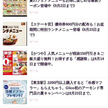
夏のフェアメニューもお得に楽しめる最新ク
ーポン登場中《9月2日まで》
セール
【ステーキ宮】優待券900円分の配布も！お盆
期間に特別ランチメニュー登場《8月23日ま
で》
セール
【かつや】人気メニューが税抜150円引き＆ご
飯大盛り無料！お得すぎる「感謝祭」は8月14
日まで開催中。
セール
【東京駅】2200円以上購入すると「冷感マフ
ラー」もらえちゃう。Glico初のアーモンド専
門店の夏キャンペーンは8月23日まで。
セール