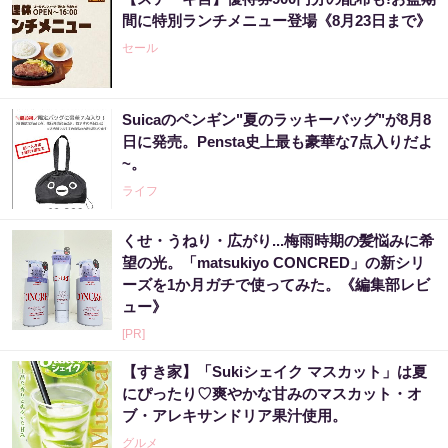
間に特別ランチメニュー登場《8月23日まで》
セール
Suicaのペンギン"夏のラッキーバッグ"が8月8
日に発売。Pensta史上最も豪華な7点入りだよ
~。
ライフ
くせ・うねり・広がり...梅雨時期の髪悩みに希
望の光。「matsukiyo CONCRED」の新シリ
ーズを1か月ガチで使ってみた。《編集部レビ
ュー》
[PR]
【すき家】「Sukiシェイク マスカット」は夏
にぴったり♡爽やかな甘みのマスカット・オ
ブ・アレキサンドリア果汁使用。
グルメ