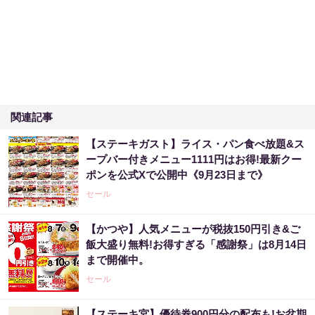
関連記事
【ステーキガスト】ライス・パン食べ放題&ス
ープバー付きメニュー1111円はお得!最新クー
ポンを公式Xで公開中《9月23日まで》
セール
【かつや】人気メニューが税抜150円引き&ご
飯大盛り無料!お得すぎる「感謝祭」は8月14日
まで開催中。
セール
【ステーキ宮】優待券900円分の配布も!お盆期