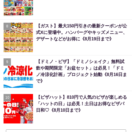
【ガスト】最大150円引きの最新クーポンが公
8
式Xに登場中。ハンバーグやキッズメニュー、
デザートなどがお得に《8月19日まで》
【ドミノ・ピザ】「ドミノシェイク」無料試
9
飲や期間限定「お盆セット」は必見！「ドミ
ノ冷涼化計画」プロジェクト始動《8月16日ま
で》
【ピザハット】810円で人気のピザが楽しめる
10
「ハットの日」は必見！土日はお得なピザパ
日和♡《8月10日まで》