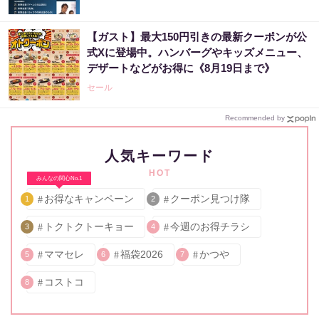
【ガスト】最大150円引きの最新クーポンが公
式Xに登場中。ハンバーグやキッズメニュー、
デザートなどがお得に《8月19日まで》
セール
Recommended by
人気キーワード
HOT
みんなの関心No.1
お得なキャンペーン
クーポン見つけ隊
1
2
トクトクトーキョー
今週のお得チラシ
3
4
ママセレ
福袋2026
かつや
5
6
7
コストコ
8