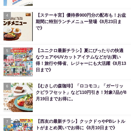
【ステーキ宮】優待券900円分の配布も！お盆
4
期間に特別ランチメニュー登場《8月23日ま
で》
【ユニクロ最新チラシ】夏にぴったりの快適
5
なウェアやUVカットアイテムなどがお買い
得！旅行や帰省、レジャーにも大活躍《8月13
日まで》
【むさしの森珈琲】「ロコモコ」「ガーリッ
6
クピラフセット」など110円引き！対象7品が8
月19日までお得に。
【西友の最新チラシ】クックドゥやPBレトル
7
トがまとめ買いでお得に《8月10日まで》