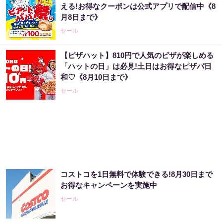
える!お得なクーポンは公式アプリで配信中《8
月8日まで》
PR（合同会社デジタルファーム ）
セール
【ピザハット】810円で人気のピザが楽しめる
玄関に〇〇置いてる人は金運落ちてます…金
「ハットの日」は必見!土日はお得なピザパ日
運を上げる方法とは
和♡《8月10日まで》
PR（合同会社デジタルファーム ）
セール
【宝くじの裏技】当たる側に回るか、このま
まか
PR（合同会社デジタルファーム ）
コストコを1日無料で体験できる!8月30日まで
宝くじ当たる人だけが気づいている違い
お得なキャンペーンを実施中
セール
PR（合同会社デジタルファーム ）