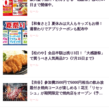
日まで開催中。
セール
【和食さと】夏休みは大人もキッズもお得！
週替わりでアプリクーポンも配布中
セール
【松のや】全品半額は残り3日！「大感謝祭」
で買うべき人気商品3つ《7月15日まで》
セール
【渋谷】参加費2500円で5000円相当の飲み放
題付き焼肉コースが楽しめる！花王「リセッ
シュ」が期間限定で焼肉店をオープン《予約
受付中》
セール