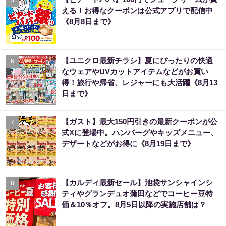
える！お得なクーポンは公式アプリで配信中
《8月8日まで》
【ユニクロ最新チラシ】夏にぴったりの快適
6
なウェアやUVカットアイテムなどがお買い
得！旅行や帰省、レジャーにも大活躍《8月13
日まで》
【ガスト】最大150円引きの最新クーポンが公
7
式Xに登場中。ハンバーグやキッズメニュー、
デザートなどがお得に《8月19日まで》
【カルディ最新セール】池袋サンシャインシ
8
ティやグランデュオ蒲田などでコーヒー豆特
価＆10％オフ。8月5日以降の実施店舗は？