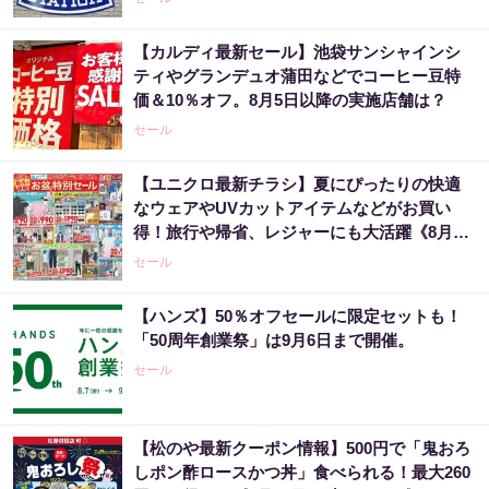
【カルディ最新セール】池袋サンシャインシ
ティやグランデュオ蒲田などでコーヒー豆特
価＆10％オフ。8月5日以降の実施店舗は？
セール
【ユニクロ最新チラシ】夏にぴったりの快適
なウェアやUVカットアイテムなどがお買い
得！旅行や帰省、レジャーにも大活躍《8月13
日まで》
セール
【ハンズ】50％オフセールに限定セットも！
「50周年創業祭」は9月6日まで開催。
セール
【松のや最新クーポン情報】500円で「鬼おろ
しポン酢ロースかつ丼」食べられる！最大260