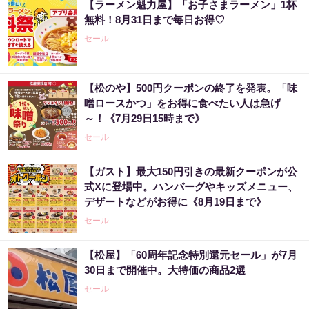
【ラーメン魁力屋】「お子さまラーメン」1杯
無料！8月31日まで毎日お得♡
セール
【松のや】500円クーポンの終了を発表。「味
噌ロースかつ」をお得に食べたい人は急げ
～！《7月29日15時まで》
セール
【ガスト】最大150円引きの最新クーポンが公
式Xに登場中。ハンバーグやキッズメニュー、
デザートなどがお得に《8月19日まで》
セール
【松屋】「60周年記念特別還元セール」が7月
30日まで開催中。大特価の商品2選
セール