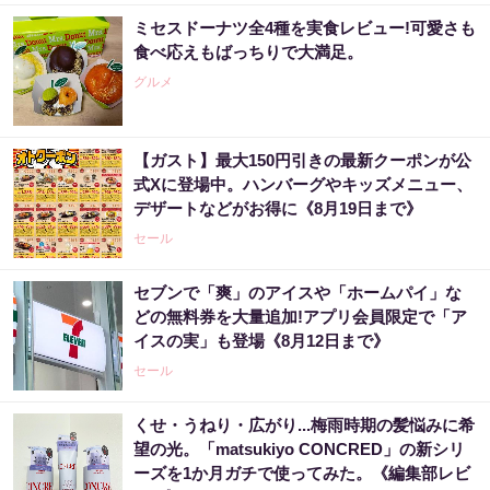
ミセスドーナツ全4種を実食レビュー!可愛さも
食べ応えもばっちりで大満足。
グルメ
【ガスト】最大150円引きの最新クーポンが公
式Xに登場中。ハンバーグやキッズメニュー、
デザートなどがお得に《8月19日まで》
セール
セブンで「爽」のアイスや「ホームパイ」な
どの無料券を大量追加!アプリ会員限定で「ア
イスの実」も登場《8月12日まで》
セール
くせ・うねり・広がり...梅雨時期の髪悩みに希
望の光。「matsukiyo CONCRED」の新シリ
ーズを1か月ガチで使ってみた。《編集部レビ