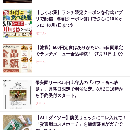
【しゃぶ葉】ランチ限定クーポンを公式アプ
リで配信！学割クーポン併用でさらに10％オ
フに《8月7日まで》
セール
【池袋】500円定食はありがたい。5日間限定
でランチメニュー全品半額！《7月31日まで》
セール
果実園リーベル日比谷店の「パフェ食べ放
題」、月曜日限定で開催決定。8月2日18時か
ら予約受付スタート。
グルメ
【ALLダイソー】防災リュックにコレ入れて！
「災害用コスメポーチ」を編集部員がガチで