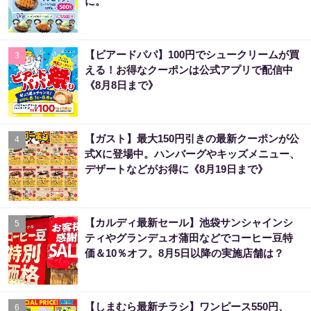
に。
【ビアードパパ】100円でシュークリームが買
3
える！お得なクーポンは公式アプリで配信中
《8月8日まで》
【ガスト】最大150円引きの最新クーポンが公
4
式Xに登場中。ハンバーグやキッズメニュー、
デザートなどがお得に《8月19日まで》
【カルディ最新セール】池袋サンシャインシ
5
ティやグランデュオ蒲田などでコーヒー豆特
価＆10％オフ。8月5日以降の実施店舗は？
【しまむら最新チラシ】ワンピース550円、
6