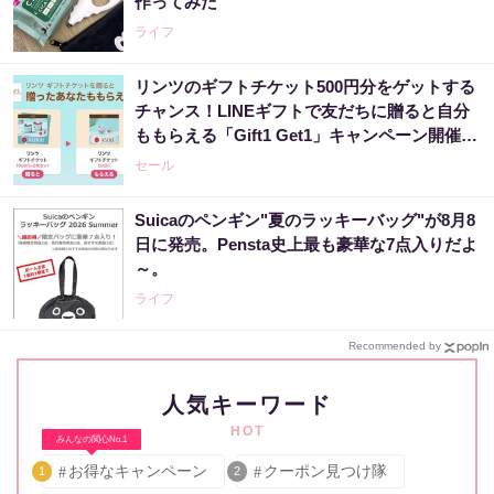
作ってみた
ライフ
リンツのギフトチケット500円分をゲットする
チャンス！LINEギフトで友だちに贈ると自分
ももらえる「Gift1 Get1」キャンペーン開催
中。
セール
Suicaのペンギン"夏のラッキーバッグ"が8月8
日に発売。Pensta史上最も豪華な7点入りだよ
～。
ライフ
Recommended by
人気キーワード
HOT
みんなの関心No.1
お得なキャンペーン
クーポン見つけ隊
1
2