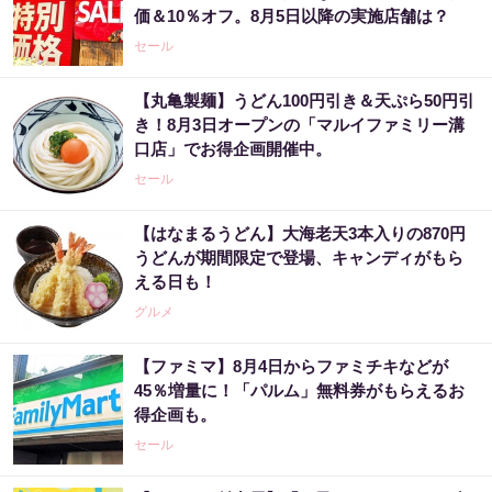
価＆10％オフ。8月5日以降の実施店舗は？
セール
【丸亀製麺】うどん100円引き＆天ぷら50円引
き！8月3日オープンの「マルイファミリー溝
口店」でお得企画開催中。
セール
【はなまるうどん】大海老天3本入りの870円
うどんが期間限定で登場、キャンディがもら
える日も！
グルメ
【ファミマ】8月4日からファミチキなどが
45％増量に！「パルム」無料券がもらえるお
得企画も。
セール