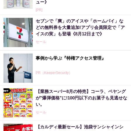
ュー》
[PR]
セブンで「爽」のアイスや「ホームパイ」な
どの無料券を大量追加!アプリ会員限定で「ア
イスの実」も登場《8月12日まで》
セール
事例から学ぶ『特権アクセス管理』
PR（KeeperSecurity）
【業務スーパー8月の特売】コーラ、ペヤング
が"爆弾価格"に!100円以下のお菓子も見逃せな
い。
セール
【カルディ最新セール】池袋サンシャインシ