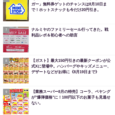
ガー」無料券ゲットのチャンスは8月10日ま
で！ホットスナックも今だけ20円引き。
ナルミヤのファミリーセール行ってきた。戦
7
利品レポ＆初心者への助言
【ガスト】最大150円引きの最新クーポンが公
8
式Xに登場中。ハンバーグやキッズメニュー、
デザートなどがお得に《8月19日まで》
【業務スーパー8月の特売】コーラ、ペヤング
9
が"爆弾価格"に！100円以下のお菓子も見逃せ
ない。