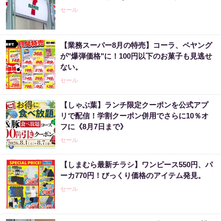
セール
【業務スーパー8月の特売】コーラ、ペヤング
が"爆弾価格"に！100円以下のお菓子も見逃せ
ない。
セール
【しゃぶ葉】ランチ限定クーポンを公式アプ
リで配信！学割クーポン併用でさらに10％オ
フに《8月7日まで》
セール
【しまむら最新チラシ】ワンピース550円、パ
ーカ770円！びっくり価格のアイテム発見。
セール