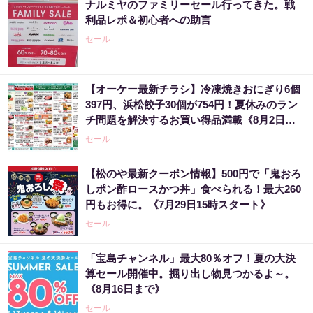
ナルミヤのファミリーセール行ってきた。戦
利品レポ＆初心者への助言
セール
【オーケー最新チラシ】冷凍焼きおにぎり6個
397円、浜松餃子30個が754円！夏休みのラン
チ問題を解決するお買い得品満載《8月2日ま
で》
セール
【松のや最新クーポン情報】500円で「鬼おろ
しポン酢ロースかつ丼」食べられる！最大260
円もお得に。《7月29日15時スタート》
セール
「宝島チャンネル」最大80％オフ！夏の大決
算セール開催中。掘り出し物見つかるよ～。
《8月16日まで》
セール