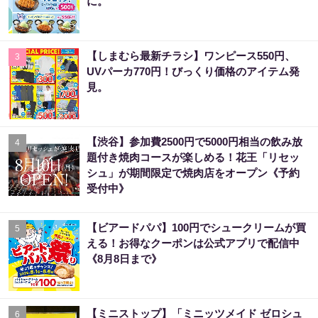
に。
【しまむら最新チラシ】ワンピース550円、
3
UVパーカ770円！びっくり価格のアイテム発
見。
【渋谷】参加費2500円で5000円相当の飲み放
4
題付き焼肉コースが楽しめる！花王「リセッ
シュ」が期間限定で焼肉店をオープン《予約
受付中》
【ビアードパパ】100円でシュークリームが買
5
える！お得なクーポンは公式アプリで配信中
《8月8日まで》
【ミニストップ】「ミニッツメイド ゼロシュ
6