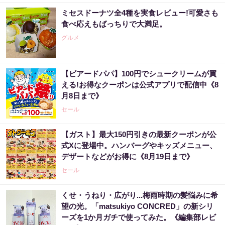
ミセスドーナツ全4種を実食レビュー!可愛さも
食べ応えもばっちりで大満足。
グルメ
【ビアードパパ】100円でシュークリームが買
える!お得なクーポンは公式アプリで配信中《8
月8日まで》
セール
【ガスト】最大150円引きの最新クーポンが公
式Xに登場中。ハンバーグやキッズメニュー、
デザートなどがお得に《8月19日まで》
セール
くせ・うねり・広がり...梅雨時期の髪悩みに希
望の光。「matsukiyo CONCRED」の新シリ
ーズを1か月ガチで使ってみた。《編集部レビ