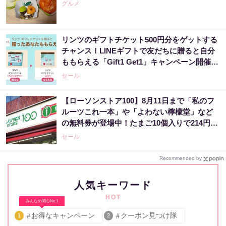
グルメ
リンツのギフトチケット500円分をゲットする
チャンス！LINEギフトで友だちに贈ると自分
ももらえる「Gift1 Get1」キャンペーン開催
中。
セール
【ローソンストア100】8月11日まで「私のフ
ルーツこれ一本」や「よわない檸檬堂」など
の無料券が登場中！たまご10個入りで214円な
どのお得企画も見逃せない。
セール
Recommended by
人気キーワード
HOT
みんなの関心No.1
お得なキャンペーン
クーポン見つけ隊
1
2