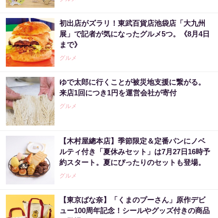
初出店がズラリ！東武百貨店池袋店「大九州
展」で記者が気になったグルメ5つ。《8月4日
まで》
グルメ
ゆで太郎に行くことが被災地支援に繋がる。
来店1回につき1円を運営会社が寄付
グルメ
【木村屋總本店】季節限定＆定番パンにノベ
ルティ付き「夏休みセット」は7月27日16時予
約スタート。夏にぴったりのセットも登場。
グルメ
【東京ばな奈】「くまのプーさん」原作デビ
ュー100周年記念！シールやグッズ付きの商品