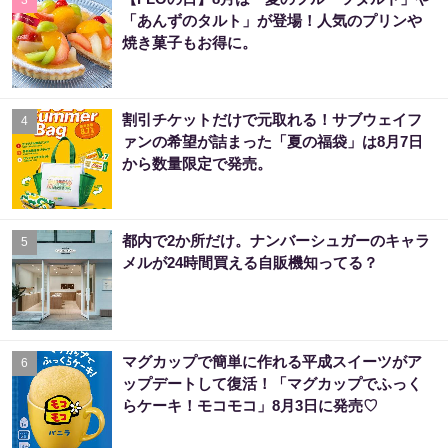
「あんずのタルト」が登場！人気のプリンや
焼き菓子もお得に。
割引チケットだけで元取れる！サブウェイフ
4
ァンの希望が詰まった「夏の福袋」は8月7日
から数量限定で発売。
都内で2か所だけ。ナンバーシュガーのキャラ
5
メルが24時間買える自販機知ってる？
マグカップで簡単に作れる平成スイーツがア
6
ップデートして復活！「マグカップでふっく
らケーキ！モコモコ」8月3日に発売♡