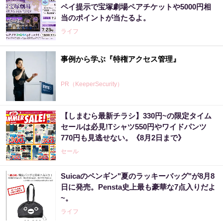
ペイ提示で宝塚劇場ペアチケットや5000円相
当のポイントが当たるよ。
ライフ
事例から学ぶ『特権アクセス管理』
PR（KeeperSecurity）
【しまむら最新チラシ】330円~の限定タイム
セールは必見!Tシャツ550円やワイドパンツ
770円も見逃せない。《8月2日まで》
セール
Suicaのペンギン"夏のラッキーバッグ"が8月8
日に発売。Pensta史上最も豪華な7点入りだよ
~。
ライフ