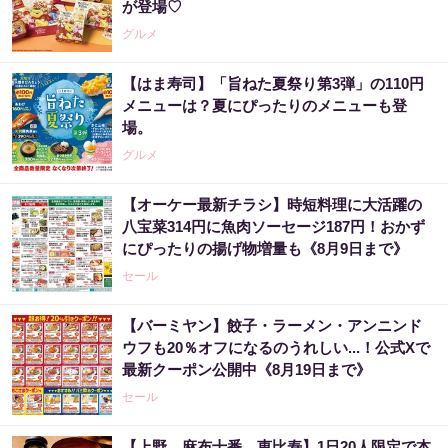
が登場♡
グルメ
【はま寿司】「旨ねた夏祭り第3弾」の110円
メニューは？夏にぴったりのメニューも登
場。
グルメ
【オーケー最新チラシ】時短料理に大活躍の
八宝菜314円に魚肉ソーセージ187円！おかず
にぴったりの揚げ物増量も《8月9日まで》
セール
【バーミヤン】餃子・ラーメン・アンニンド
ウフも20％オフになるのうれしい...！公式Xで
最新クーポン公開中《8月19日まで》
セール
【上野、麻布十番、恵比寿】1日20人限定で本