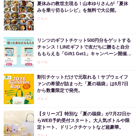
夏休みの救世主現る！山本ゆりさんが「夏休
みを乗り切るレシピ」を無料で大公開。
グルメ
リンツのギフトチケット500円分をゲットする
チャンス！LINEギフトで友だちに贈ると自分
ももらえる「Gift1 Get1」キャンペーン開催
中。
セール
割引チケットだけで元取れる！サブウェイフ
ァンの希望が詰まった「夏の福袋」は8月7日
から数量限定で発売。
グルメ
【タリーズ】特別な「夏の福袋」が7月22日か
らWEB予約受付スタート。大人気ボトルや限
定トート、ドリンクチケットなど超豪華。
グルメ