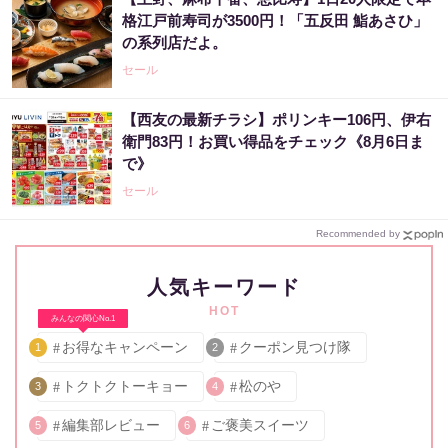
格江戸前寿司が3500円！「五反田 鮨あさひ」
の系列店だよ。
セール
【西友の最新チラシ】ポリンキー106円、伊右
衛門83円！お買い得品をチェック《8月6日ま
で》
セール
Recommended by
人気キーワード
HOT
みんなの関心No.1
お得なキャンペーン
クーポン見つけ隊
1
2
トクトクトーキョー
松のや
3
4
編集部レビュー
ご褒美スイーツ
5
6