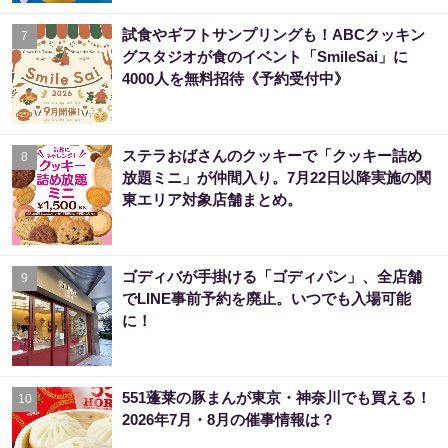
試食やギフトサンプリングも！ABCクッキン
7
グスタジオが食のイベント「SmileSai」に
4000人を無料招待《予約受付中》
ステラおばさんのクッキーで「クッキー詰め
8
放題ミニ」が仲間入り。7月22日以降実施の関
東エリア対象店舗まとめ。
ゴディバが手掛ける「ゴディパン」、全店舗
9
でLINE事前予約を廃止。いつでも入場可能
に！
551蓬莱の豚まんが東京・神奈川でも買える！
10
2026年7月・8月の催事情報は？