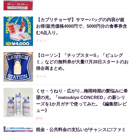
【カプリチョーザ】サマーバッグの内容が超
お得!販売価格4000円で、5000円分の食事券含
む4点入り。
グルメ
【ローソン】「チップスターS」「ピュレグ
ミ」などの無料券が大量!7月28日スタートのお
得企画まとめ。
セール
くせ・うねり・広がり...梅雨時期の髪悩みに希
望の光。「matsukiyo CONCRED」の新シリ
ーズを1か月ガチで使ってみた。《編集部レビ
ュー》
[PR]
税金・公共料金の支払いがチャンスに!ファミ