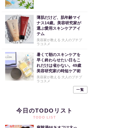
薄肌だけど、肌年齢マイ
ナス14歳。美容研究家が
選ぶ愛用スキンケアアイ
テム
美容家が教える 大人のプチプ
ラコスメ
暑くて朝のスキンケアを
早く終わらせたい日もこ
れだけは省かない。49歳
美容研究家の時短ケア術
美容家が教える 大人のプチプ
ラコスメ
一覧
今日のTODOリスト
TODO LIST
麻辣湯66％オフは太っ