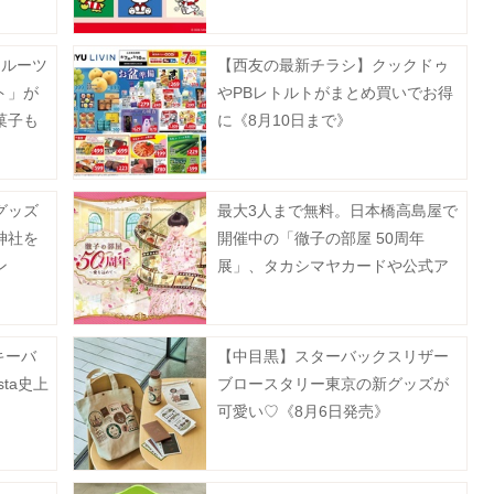
よ。
フルーツ
【西友の最新チラシ】クックドゥ
ト」が
やPBレトルトがまとめ買いでお得
菓子も
に《8月10日まで》
グッズ
最大3人まで無料。日本橋高島屋で
神社を
開催中の「徹子の部屋 50周年
ン
展」、タカシマヤカードや公式ア
まで》
プリなどで入場料がお得に。
キーバ
【中目黒】スターバックスリザー
sta史上
ブロースタリー東京の新グッズが
。
可愛い♡《8月6日発売》