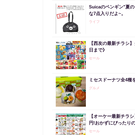
Suicaのペンギン"夏
な7点入りだよ~。
ライフ
【西友の最新チラシ】
日まで》
セール
ミセスドーナツ全4種
グルメ
【オーケー最新チラシ】
円!おかずにぴったり
セール