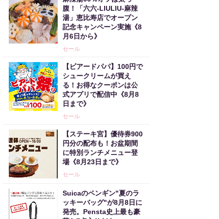
腹！「六六-LIULIU-麻辣
湯」恵比寿店でオープン
記念キャンペーン実施《8
月6日から》
セール
【ビアードパパ】100円で
シュークリームが買え
る！お得なクーポンは公
式アプリで配信中《8月8
日まで》
セール
【ステーキ宮】優待券900
円分の配布も！お盆期間
に特別ランチメニュー登
場《8月23日まで》
セール
Suicaのペンギン"夏のラ
ッキーバッグ"が8月8日に
発売。Pensta史上最も豪