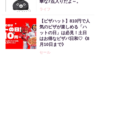
華な7点入りだよ～。
ライフ
【ピザハット】810円で人
気のピザが楽しめる「ハ
ットの日」は必見！土日
はお得なピザパ日和♡《8
月10日まで》
セール