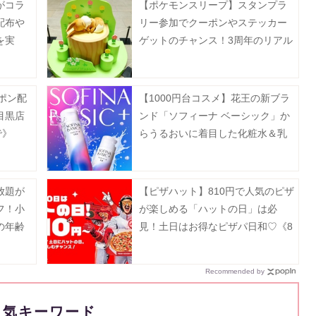
がコラ
【ポケモンスリープ】スタンプラ
配布や
リー参加でクーポンやステッカー
を実
ゲットのチャンス！3周年のリアル
イベントが横浜みなとみらいで開
催中《8月23日まで》
ーポン配
【1000円台コスメ】花王の新ブラ
目黒店
ンド「ソフィーナ ベーシック」か
で》
らうるおいに着目した化粧水＆乳
液が登場
放題が
【ピザハット】810円で人気のピザ
フ！小
が楽しめる「ハットの日」は必
の年齢
見！土日はお得なピザパ日和♡《8
月27日
月10日まで》
Recommended by
人気キーワード