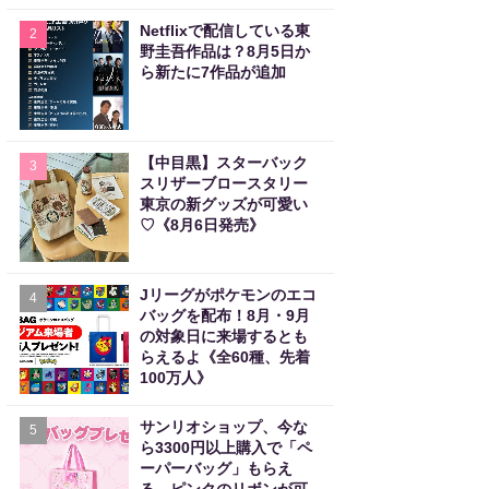
Netflixで配信している東
2
野圭吾作品は？8月5日か
ら新たに7作品が追加
【中目黒】スターバック
3
スリザーブロースタリー
東京の新グッズが可愛い
♡《8月6日発売》
Jリーグがポケモンのエコ
4
バッグを配布！8月・9月
の対象日に来場するとも
らえるよ《全60種、先着
100万人》
サンリオショップ、今な
5
ら3300円以上購入で「ペ
ーパーバッグ」もらえ