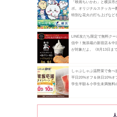
「映画ちいかわ」と横浜市
ボ。オリジナルステッカー
特別な花火の打ち上げなど
施。《7月24日から》
LINE友だち限定で無料ク
信中！無添蔵の新宿店＆中
が対象だよ。《8月13日ま
しゃぶしゃぶ温野菜で食べ
平日20%オフ＆休日10%オ
学生半額＆小学生未満無料
割も併用可能はうれしい《8
まで》