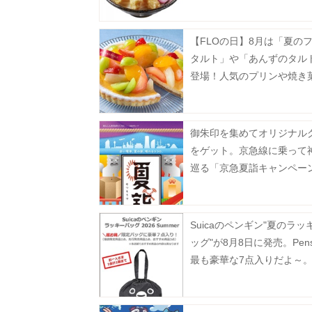
【FLOの日】8月は「夏の
タルト」や「あんずのタル
登場！人気のプリンや焼き
お得に。
御朱印を集めてオリジナル
をゲット。京急線に乗って
巡る「京急夏詣キャンペー
2026」開催中。《8月31日
Suicaのペンギン"夏のラッ
ッグ"が8月8日に発売。Pen
最も豪華な7点入りだよ～