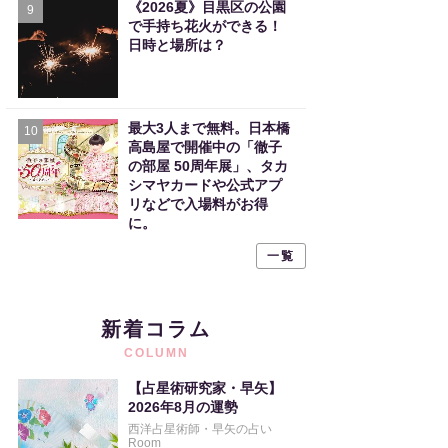
《2026夏》目黒区の公園
9
で手持ち花火ができる！
日時と場所は？
最大3人まで無料。日本橋
10
高島屋で開催中の「徹子
の部屋 50周年展」、タカ
シマヤカードや公式アプ
リなどで入場料がお得
に。
一覧
新着コラム
COLUMN
【占星術研究家・早矢】
2026年8月の運勢
西洋占星術師・早矢の占い
Room