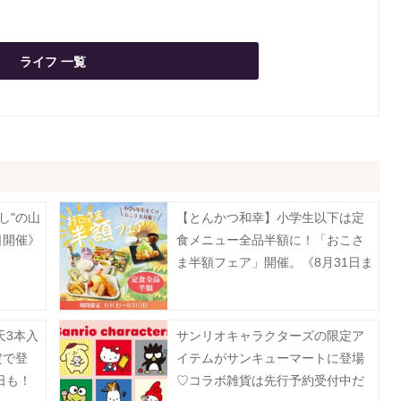
ライフ 一覧
し"の山
【とんかつ和幸】小学生以下は定
日開催》
食メニュー全品半額に！「おこさ
ま半額フェア」開催。《8月31日ま
で》
天3本入
サンリオキャラクターズの限定ア
定で登
イテムがサンキューマートに登場
日も！
♡コラボ雑貨は先行予約受付中だ