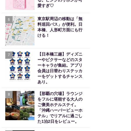
る。ピンクのリボンが可
愛すぎ♡
東京駅周辺の移動は「無
6
料巡回バス」が便利。日
本橋、人形町方面にも行
ける！
【日本橋三越】ディズニ
7
ーやピクサーなどのスタ
ーキャラが集結。アプリ
会員は日替わりステッカ
ーをゲットするチャンス
あり。
【那覇の穴場】ラウンジ
8
をフルに堪能する大人の
ご褒美ホテルステイ。
「沖縄ハーバービューホ
テル」でリアルに過ごし
た1泊2日をレビュー。