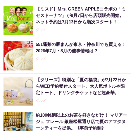
【ミスド】Mrs. GREEN APPLEコラボの「ミ
セスドーナツ」が8月7日から店頭販売開始。
ネット予約は7月13日から順次スタート！
グルメ
551蓬莱の豚まんが東京・神奈川でも買える！
2026年7月・8月の催事情報は？
グルメ
【タリーズ】特別な「夏の福袋」が7月22日か
らWEB予約受付スタート。大人気ボトルや限
定トート、ドリンクチケットなど超豪華。
グルメ
約100銘柄以上のお茶を好きなだけ！ マリアー
ジュ フレール 銀座松屋通り店で夏のアフタヌ
ーンティーを提供。《事前予約制》