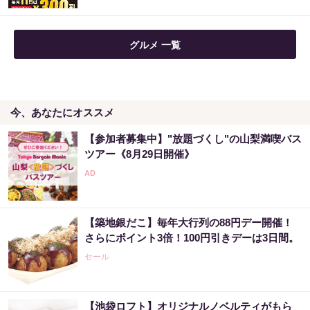
【昭和43年以前生まれはロト６この数字を買
グルメ 一覧
うべき】6つの数字が「完全一致」する方...
PR（株式会社MURA）
今、あなたにオススメ
「2027年の宝くじ当選者は〇〇です」占い師
が暴露
【参加者募集中】"放題づくし"の山梨満喫バス
PR（合同会社デジタルファーム ）
ツアー《8月29日開催》
“宝くじは運じゃなかった”当たる人の“共通
点”を知っただけ
【築地銀だこ】毎年大行列の88円デー開催！
PR（合同会社デジタルファーム ）
さらにポイント3倍！100円引きデーは3日間。
セール
【池袋ロフト】オリジナルノベルティがもら