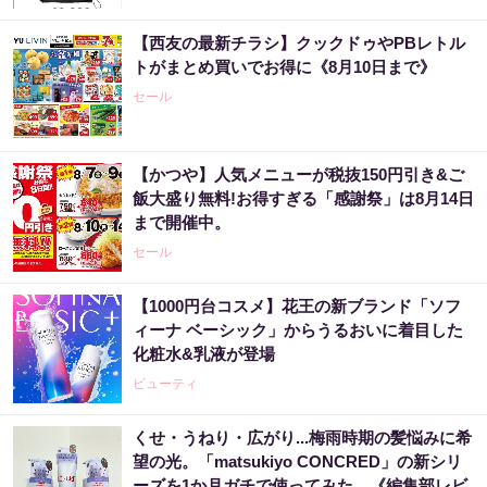
【西友の最新チラシ】クックドゥやPBレトル
トがまとめ買いでお得に《8月10日まで》
セール
【かつや】人気メニューが税抜150円引き&ご
飯大盛り無料!お得すぎる「感謝祭」は8月14日
まで開催中。
セール
【1000円台コスメ】花王の新ブランド「ソフ
ィーナ ベーシック」からうるおいに着目した
化粧水&乳液が登場
ビューティ
くせ・うねり・広がり...梅雨時期の髪悩みに希
望の光。「matsukiyo CONCRED」の新シリ
ーズを1か月ガチで使ってみた。《編集部レビ