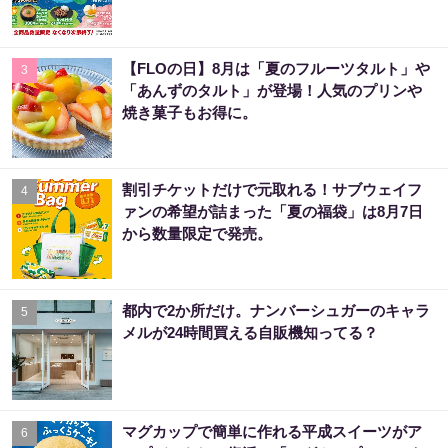
【FLOの日】8月は「夏のフルーツタルト」や
3
「あんずのタルト」が登場！人気のプリンや
焼き菓子もお得に。
割引チケットだけで元取れる！サブウェイフ
4
ァンの希望が詰まった「夏の福袋」は8月7日
から数量限定で発売。
都内で2か所だけ。ナンバーシュガーのキャラ
5
メルが24時間買える自販機知ってる？
マグカップで簡単に作れる平成スイーツがア
6