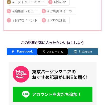
トクトクトーキョー
松のや
3
4
編集部レビュー
ご褒美スイーツ
5
6
お得なイベント
SNSで話題
7
8
この記事が気に入ったらいいね！しよう
Facebook
Instagram