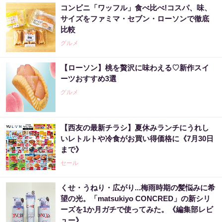
コンビニ「ワッフル」食べ比べ!コスパ、味、
サイズをファミマ・セブン・ローソンで徹底
比較
グルメ
【ローソン】桃を贅沢に味わえる♡新作スイ
ーツおすすめ3選
グルメ
【西友の最新チラシ】夏休みランチにうれし
いレトルトや冷食がお買い得価格に《7月30日
まで》
セール
くせ・うねり・広がり...梅雨時期の髪悩みに希
望の光。「matsukiyo CONCRED」の新シリ
ーズを1か月ガチで使ってみた。《編集部レビ
ュー》