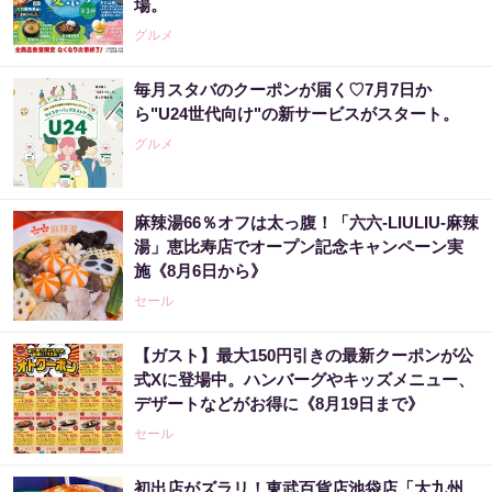
場。
グルメ
毎月スタバのクーポンが届く♡7月7日か
ら"U24世代向け"の新サービスがスタート。
グルメ
麻辣湯66％オフは太っ腹！「六六-LIULIU-麻辣
湯」恵比寿店でオープン記念キャンペーン実
施《8月6日から》
セール
【ガスト】最大150円引きの最新クーポンが公
式Xに登場中。ハンバーグやキッズメニュー、
デザートなどがお得に《8月19日まで》
セール
初出店がズラリ！東武百貨店池袋店「大九州