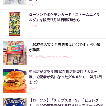
[PR]
ローソンでポケモンカード「ストームエメラ
ルダ」を販売!7月31日朝7時から。
ライフ
「2027年の宝くじ当選者は〇〇です」占い師
が暴露
PR（合同会社デジタルファーム ）
初出店がズラリ!東武百貨店池袋店「大九州
「2027年の宝くじ当選者は〇〇です」占い師
展」で記者が気になったグルメ5つ。《8月4日
が暴露
まで》
PR（合同会社デジタルファーム ）
グルメ
【ローソン】「チップスターS」「ピュレグ
売り場じゃ教えてくれない！当たる人だけが
ミ」などの無料券が大量!7月28日スタートのお