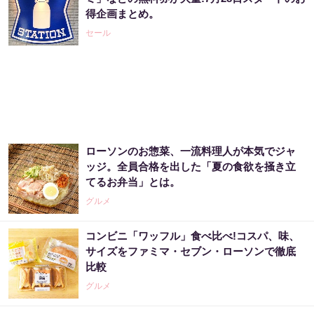
やってる宝くじの習慣
得企画まとめ。
PR（合同会社デジタルファーム ）
セール
「宝くじ、運じゃなかった」当たる人は“同じ
こと”してる
PR（合同会社デジタルファーム ）
ローソンのお惣菜、一流料理人が本気でジャ
【宝くじの裏技】当たる側に回るか、このま
ッジ。全員合格を出した「夏の食欲を掻き立
まか
てるお弁当」とは。
PR（合同会社デジタルファーム ）
グルメ
コンビニ「ワッフル」食べ比べ!コスパ、味、
【今すぐやって】60歳以上は〇〇しないと金
サイズをファミマ・セブン・ローソンで徹底
運が崩壊します
比較
PR（合同会社デジタルファーム ）
グルメ