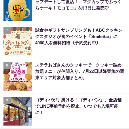
ップデートして復活！「マグカップでふっく
らケーキ！モコモコ」8月3日に発売♡
試食やギフトサンプリングも！ABCクッキン
7
グスタジオが食のイベント「SmileSai」に
4000人を無料招待《予約受付中》
ステラおばさんのクッキーで「クッキー詰め
8
放題ミニ」が仲間入り。7月22日以降実施の関
東エリア対象店舗まとめ。
ゴディバが手掛ける「ゴディパン」、全店舗
9
でLINE事前予約を廃止。いつでも入場可能
に！