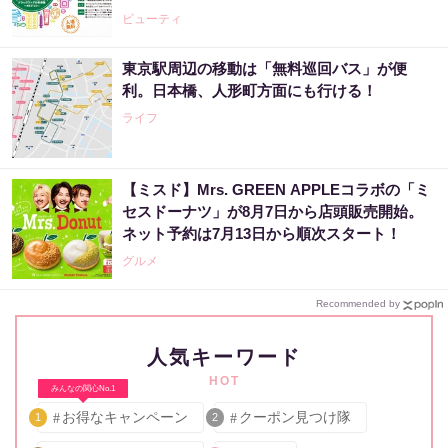
ビューティ
東京駅周辺の移動は「無料巡回バス」が便
利。日本橋、人形町方面にも行ける！
ライフ
【ミスド】Mrs. GREEN APPLEコラボの「ミ
セスドーナツ」が8月7日から店頭販売開始。
ネット予約は7月13日から順次スタート！
グルメ
Recommended by
人気キーワード
HOT
みんなの関心No.1
お得なキャンペーン
クーポン見つけ隊
1
2