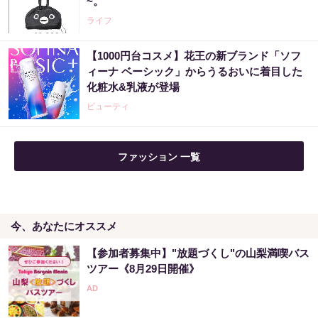
~。
PR（合同会社デジタルファーム ）
ライフ
【1000円台コスメ】花王の新ブランド「ソフ
Amazon今日も見逃せない！80%OFF以上が
ィーナ ベーシック」からうるおいに着目した
続々登場
化粧水&乳液が登場
PR（Amazon）
ビューティ
ファッション 一覧
今、あなたにオススメ
【参加者募集中】"放題づくし"の山梨満喫バス
ツアー《8月29日開催》