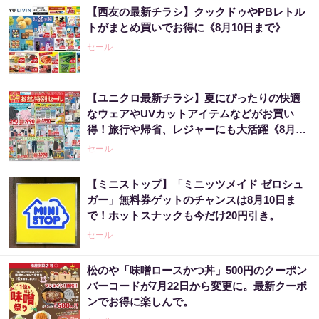
【西友の最新チラシ】クックドゥやPBレトル
トがまとめ買いでお得に《8月10日まで》
セール
【ユニクロ最新チラシ】夏にぴったりの快適
なウェアやUVカットアイテムなどがお買い
得！旅行や帰省、レジャーにも大活躍《8月13
日まで》
セール
【ミニストップ】「ミニッツメイド ゼロシュ
ガー」無料券ゲットのチャンスは8月10日ま
で！ホットスナックも今だけ20円引き。
セール
松のや「味噌ロースかつ丼」500円のクーポン
バーコードが7月22日から変更に。最新クーポ
ンでお得に楽しんで。