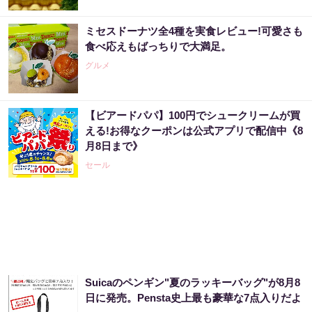
ミセスドーナツ全4種を実食レビュー!可愛さも
「え、こんなセールやってたの？」80％OFF
食べ応えもばっちりで大満足。
以上が続々登場！Amazonの本気が...
グルメ
PR（Amazon）
【ビアードパパ】100円でシュークリームが買
宝くじ当選者「〇〇をやらずに買うのはもっ
える!お得なクーポンは公式アプリで配信中《8
たいない」
月8日まで》
PR（合同会社デジタルファーム ）
セール
【宝くじ当てたい方限定】もう外れるの、終
わりにしませんか
PR（合同会社デジタルファーム ）
Suicaのペンギン"夏のラッキーバッグ"が8月8
宝くじ狙うなら今！金運上げた当選者が暴露
日に発売。Pensta史上最も豪華な7点入りだよ