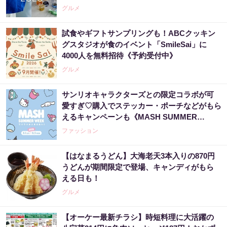
グルメ
試食やギフトサンプリングも！ABCクッキン
グスタジオが食のイベント「SmileSai」に
4000人を無料招待《予約受付中》
グルメ
サンリオキャラクターズとの限定コラボが可
愛すぎ♡購入でステッカー・ポーチなどがもら
えるキャンペーンも《MASH SUMMER
WEEK 2026》
ファッション
【はなまるうどん】大海老天3本入りの870円
うどんが期間限定で登場、キャンディがもら
える日も！
グルメ
【オーケー最新チラシ】時短料理に大活躍の