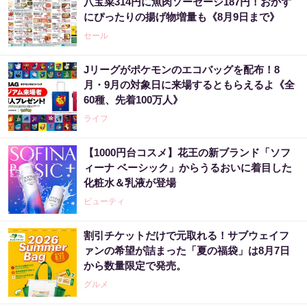
八宝菜314円に魚肉ソーセージ187円！おかず
にぴったりの揚げ物増量も《8月9日まで》
セール
Jリーグがポケモンのエコバッグを配布！8
月・9月の対象日に来場するともらえるよ《全
60種、先着100万人》
ライフ
【1000円台コスメ】花王の新ブランド「ソフ
ィーナ ベーシック」からうるおいに着目した
化粧水＆乳液が登場
ビューティ
割引チケットだけで元取れる！サブウェイフ
ァンの希望が詰まった「夏の福袋」は8月7日
から数量限定で発売。
グルメ