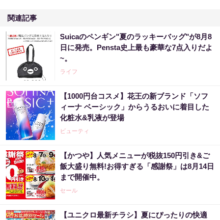
関連記事
Suicaのペンギン"夏のラッキーバッグ"が8月8
日に発売。Pensta史上最も豪華な7点入りだよ
~。
ライフ
【1000円台コスメ】花王の新ブランド「ソフ
ィーナ ベーシック」からうるおいに着目した
化粧水&乳液が登場
ビューティ
【かつや】人気メニューが税抜150円引き&ご
飯大盛り無料!お得すぎる「感謝祭」は8月14日
まで開催中。
セール
【ユニクロ最新チラシ】夏にぴったりの快適