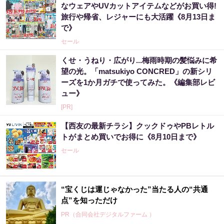
なウェアやUVカットアイテムなどがお買い得!
旅行や帰省、レジャーにも大活躍《8月13日ま
で》
セール
くせ・うねり・広がり...梅雨時期の髪悩みに希
望の光。「matsukiyo CONCRED」の新シリ
ーズを1か月ガチで使ってみた。《編集部レビ
ュー》
[PR]
【西友の最新チラシ】クックドゥやPBレトル
トがまとめ買いでお得に《8月10日まで》
セール
“宝くじは運じゃなかった”当たる人の“共通
点”を知っただけ
PR（合同会社デジタルファーム ）