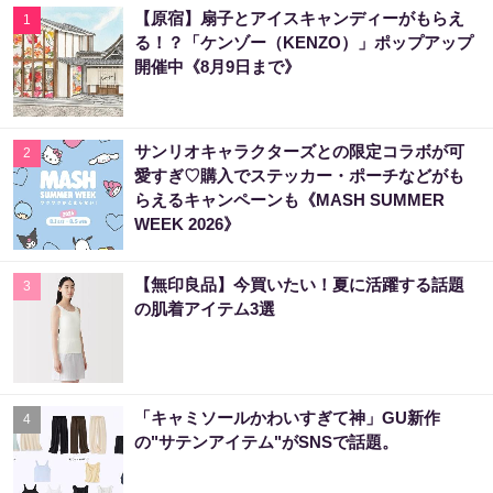
【原宿】扇子とアイスキャンディーがもらえ
1
る！？「ケンゾー（KENZO）」ポップアップ
開催中《8月9日まで》
サンリオキャラクターズとの限定コラボが可
2
愛すぎ♡購入でステッカー・ポーチなどがも
らえるキャンペーンも《MASH SUMMER
WEEK 2026》
【無印良品】今買いたい！夏に活躍する話題
3
の肌着アイテム3選
「キャミソールかわいすぎて神」GU新作
4
の"サテンアイテム"がSNSで話題。