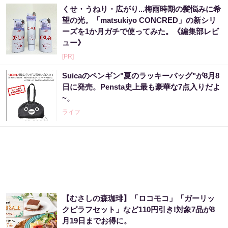
くせ・うねり・広がり...梅雨時期の髪悩みに希
望の光。「matsukiyo CONCRED」の新シリ
ーズを1か月ガチで使ってみた。《編集部レビ
ュー》
[PR]
Suicaのペンギン"夏のラッキーバッグ"が8月8
日に発売。Pensta史上最も豪華な7点入りだよ
~。
ライフ
【むさしの森珈琲】「ロコモコ」「ガーリッ
クピラフセット」など110円引き!対象7品が8
月19日までお得に。