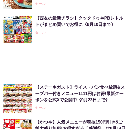
セール
【西友の最新チラシ】クックドゥやPBレトル
トがまとめ買いでお得に《8月10日まで》
セール
【ステーキガスト】ライス・パン食べ放題&ス
ープバー付きメニュー1111円はお得!最新クー
ポンを公式Xで公開中《9月23日まで》
セール
【かつや】人気メニューが税抜150円引き&ご
飯大盛り無料!お得すぎる「感謝祭」は8月14日