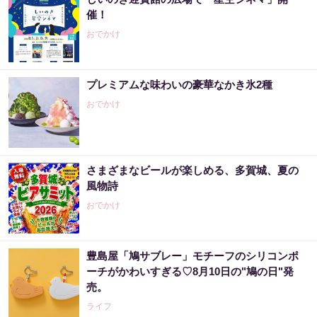
催！
おでかけ
プレミアムな味わいの豪華なかき氷2種
おでかけ
さまざまなビールが楽しめる、多賀城、夏の
風物詩
おでかけ
豊島屋「鳩サブレー」モチーフのシリコンポ
ーチがかわいすぎる♡8月10日の"鳩の日"発
売。
ライフ