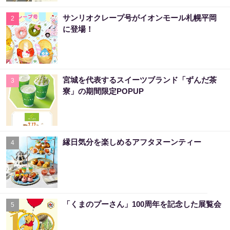
サンリオクレープ号がイオンモール札幌平岡
2
に登場！
宮城を代表するスイーツブランド「ずんだ茶
3
寮」の期間限定POPUP
縁日気分を楽しめるアフタヌーンティー
4
「くまのプーさん」100周年を記念した展覧会
5