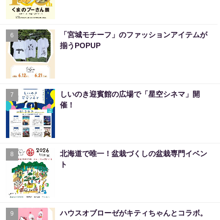
「宮城モチーフ」のファッションアイテムが
6
揃うPOPUP
しいのき迎賓館の広場で「星空シネマ」開
7
催！
北海道で唯一！盆栽づくしの盆栽専門イベン
8
ト
ハウスオブローゼがキティちゃんとコラボ。
9