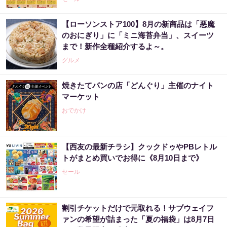
【ローソンストア100】8月の新商品は「悪魔
のおにぎり」に「ミニ海苔弁当」、スイーツ
まで！新作全種紹介するよ～。
グルメ
焼きたてパンの店「どんぐり」主催のナイト
マーケット
おでかけ
【西友の最新チラシ】クックドゥやPBレトル
トがまとめ買いでお得に《8月10日まで》
セール
割引チケットだけで元取れる！サブウェイフ
ァンの希望が詰まった「夏の福袋」は8月7日