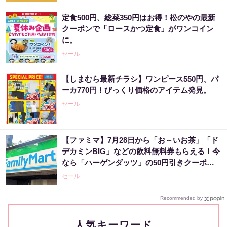
定食500円、総菜350円はお得！松のやの最新
クーポンで「ロースかつ定食」がワンコイン
に。
セール
【しまむら最新チラシ】ワンピース550円、パ
ーカ770円！びっくり価格のアイテム発見。
セール
【ファミマ】7月28日から「お～いお茶」「ド
デカミンBIG」などの飲料無料券もらえる！今
なら「ハーゲンダッツ」の50円引きクーポン
も。
セール
Recommended by
人気キーワード