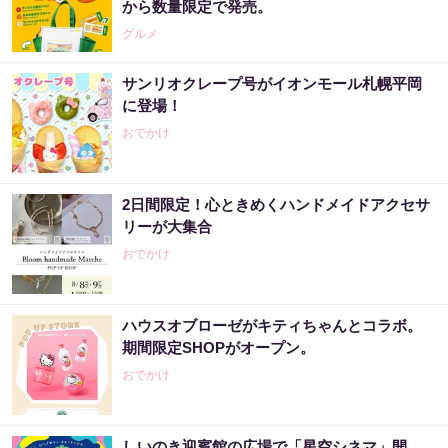
から数量限定で発売。
グルメ
サンリオクレープ号がイオンモール札幌平岡
に登場！
おでかけ
2日間限定！心ときめくハンドメイドアクセサ
リーが大集合
おでかけ
ハウスオブローゼがキティちゃんとコラボ。
期間限定SHOPがオープン。
おでかけ
しいのき迎賓館の広場で「星空シネマ」開