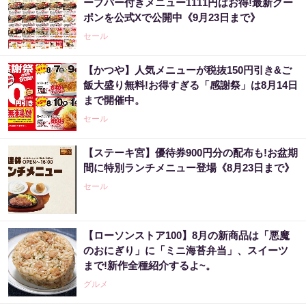
ープバー付きメニュー1111円はお得!最新クー
ポンを公式Xで公開中《9月23日まで》
セール
【かつや】人気メニューが税抜150円引き&ご
飯大盛り無料!お得すぎる「感謝祭」は8月14日
まで開催中。
セール
【ステーキ宮】優待券900円分の配布も!お盆期
間に特別ランチメニュー登場《8月23日まで》
セール
【ローソンストア100】8月の新商品は「悪魔
のおにぎり」に「ミニ海苔弁当」、スイーツ
まで!新作全種紹介するよ~。
グルメ