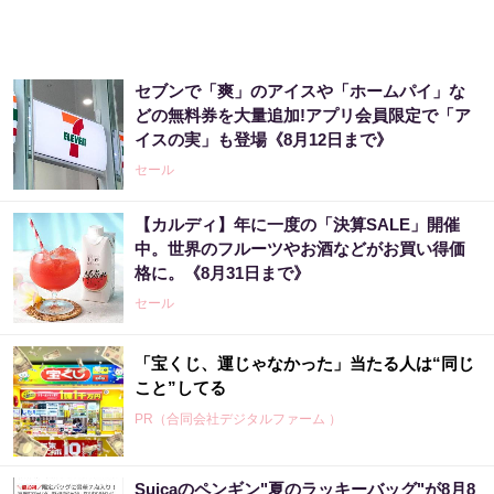
セブンで「爽」のアイスや「ホームパイ」な
どの無料券を大量追加!アプリ会員限定で「ア
イスの実」も登場《8月12日まで》
セール
【カルディ】年に一度の「決算SALE」開催
中。世界のフルーツやお酒などがお買い得価
格に。《8月31日まで》
セール
「宝くじ、運じゃなかった」当たる人は“同じ
こと”してる
PR（合同会社デジタルファーム ）
Suicaのペンギン"夏のラッキーバッグ"が8月8