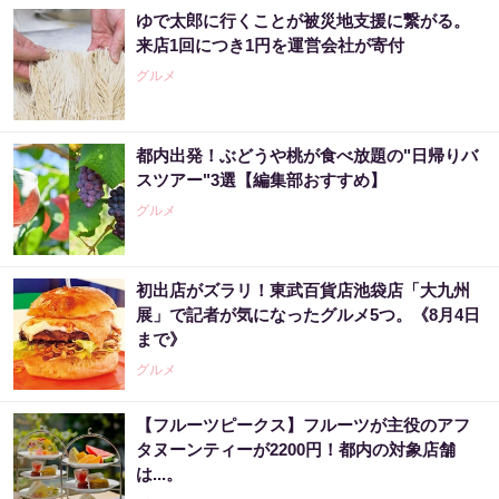
ゆで太郎に行くことが被災地支援に繋がる。
来店1回につき1円を運営会社が寄付
グルメ
都内出発！ぶどうや桃が食べ放題の"日帰りバ
スツアー"3選【編集部おすすめ】
グルメ
初出店がズラリ！東武百貨店池袋店「大九州
展」で記者が気になったグルメ5つ。《8月4日
まで》
グルメ
【フルーツピークス】フルーツが主役のアフ
タヌーンティーが2200円！都内の対象店舗
は...。