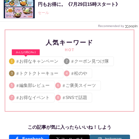
円もお得に。《7月29日15時スタート》
セール
Recommended by
人気キーワード
HOT
みんなの関心No.1
お得なキャンペーン
クーポン見つけ隊
1
2
トクトクトーキョー
松のや
3
4
編集部レビュー
ご褒美スイーツ
5
6
お得なイベント
SNSで話題
7
8
この記事が気に入ったらいいね！しよう
Facebook