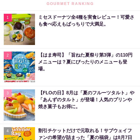
GOURMET RANKING
ミセスドーナツ全4種を実食レビュー！可愛さ
1
も食べ応えもばっちりで大満足。
【はま寿司】「旨ねた夏祭り第3弾」の110円
2
メニューは？夏にぴったりのメニューも登
場。
【FLOの日】8月は「夏のフルーツタルト」や
3
「あんずのタルト」が登場！人気のプリンや
焼き菓子もお得に。
割引チケットだけで元取れる！サブウェイフ
4
ァンの希望が詰まった「夏の福袋」は8月7日