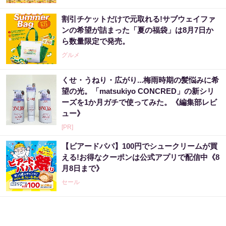
割引チケットだけで元取れる!サブウェイファ
ンの希望が詰まった「夏の福袋」は8月7日か
ら数量限定で発売。
グルメ
くせ・うねり・広がり...梅雨時期の髪悩みに希
望の光。「matsukiyo CONCRED」の新シリ
ーズを1か月ガチで使ってみた。《編集部レビ
ュー》
[PR]
【ビアードパパ】100円でシュークリームが買
える!お得なクーポンは公式アプリで配信中《8
月8日まで》
セール