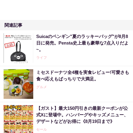
関連記事
Suicaのペンギン"夏のラッキーバッグ"が8月8
日に発売。Pensta史上最も豪華な7点入りだよ
~。
ライフ
ミセスドーナツ全4種を実食レビュー!可愛さも
食べ応えもばっちりで大満足。
グルメ
【ガスト】最大150円引きの最新クーポンが公
式Xに登場中。ハンバーグやキッズメニュー、
デザートなどがお得に《8月19日まで》
セール