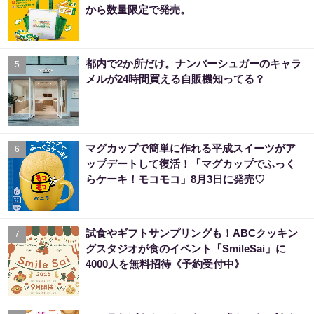
から数量限定で発売。
都内で2か所だけ。ナンバーシュガーのキャラ
5
メルが24時間買える自販機知ってる？
マグカップで簡単に作れる平成スイーツがア
6
ップデートして復活！「マグカップでふっく
らケーキ！モコモコ」8月3日に発売♡
試食やギフトサンプリングも！ABCクッキン
7
グスタジオが食のイベント「SmileSai」に
4000人を無料招待《予約受付中》