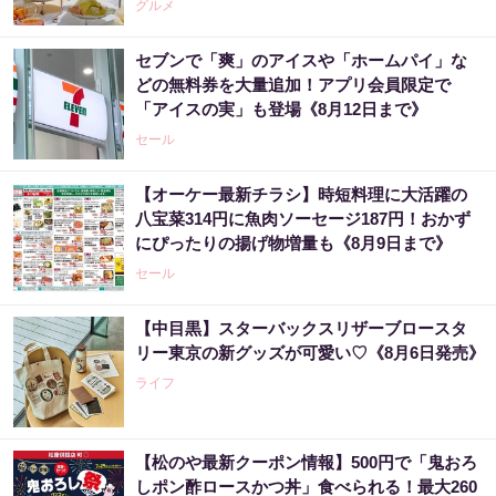
グルメ
セブンで「爽」のアイスや「ホームパイ」な
どの無料券を大量追加！アプリ会員限定で
「アイスの実」も登場《8月12日まで》
セール
【オーケー最新チラシ】時短料理に大活躍の
八宝菜314円に魚肉ソーセージ187円！おかず
にぴったりの揚げ物増量も《8月9日まで》
セール
【中目黒】スターバックスリザーブロースタ
リー東京の新グッズが可愛い♡《8月6日発売》
ライフ
【松のや最新クーポン情報】500円で「鬼おろ
しポン酢ロースかつ丼」食べられる！最大260