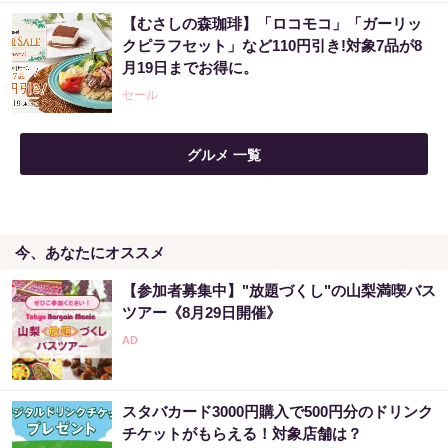
【むさしの森珈琲】「ロコモコ」「ガーリッ
【昭和43年以前生まれはロト６この数字を買
クピラフセット」など110円引き!対象7品が8
うべき】6つの数字が「完全一致」する方...
月19日までお得に。
PR（株式会社MURA）
セール
カードローン地獄から抜け出したい人は、返
グルメ 一覧
済を3～6ヶ月停止して『大幅に減額してか...
PR（渋谷法務総合事務所）
今、あなたにオススメ
宝くじ当たる人は“たまたま”じゃない?!
【参加者募集中】"放題づくし"の山梨満喫バス
ツアー《8月29日開催》
PR（合同会社デジタルファーム ）
カードローン地獄の人は、消費者金融が教え
ない『返済停止して減額・免除する方法』で...
スタバカード3000円購入で500円分のドリンク
チケットがもらえる！対象店舗は？
PR（渋谷法務総合事務所）