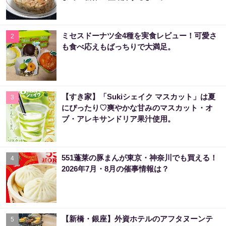
ミセスドーナツ全4種を実食レビュー！可愛さ
2
も食べ応えもばっちりで大満足。
【すき家】「Sukiシェイク マスカット」は夏
3
にぴったり♡爽やかな甘みのマスカット・オ
ブ・アレキサンドリア果汁使用。
551蓬莱の豚まんが東京・神奈川でも買える！
4
2026年7月・8月の催事情報は？
【新橋・銀座】外資ホテルのアフタヌーンテ
5