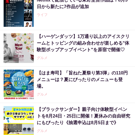
日から新たに7作品が追加
ライフ
【ハーゲンダッツ】1万通り以上のアイスクリ
ームとトッピングの組み合わせが楽しめる"体
験型ポップアップイベント"を原宿で開催♡
グルメ
【はま寿司】「旨ねた夏祭り第3弾」の110円
メニューは？夏にぴったりのメニューも登
場。
グルメ
【ブラックサンダー】親子向け体験型イベン
トを8月24日・25日に開催！夏休みの自由研究
にもぴったり《抽選申込は8月5日まで》
グルメ