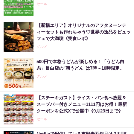
セール
【新橋エリア】オリジナルのアフタヌーンテ
ィーセットも作れちゃう♡世界の逸品をビュッ
フェで大満喫《実食レポ》
グルメ
500円で本格うどんが楽しめる！「うどん白
糸」目白店の"朝うどん"は7時～10時限定。
グルメ
【ステーキガスト】ライス・パン食べ放題＆
スープバー付きメニュー1111円はお得！最新
クーポンを公式Xで公開中《9月23日まで》
セール
Netflixで配信している東野圭吾作品は？8月5