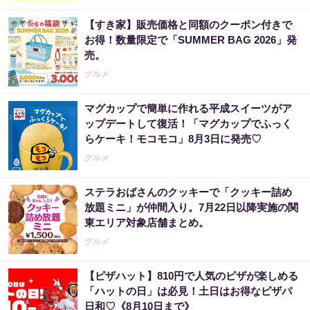
【すき家】販売価格と同額のクーポン付きで
お得！数量限定で「SUMMER BAG 2026」発
売。
グルメ
マグカップで簡単に作れる平成スイーツがア
ップデートして復活！「マグカップでふっく
らケーキ！モコモコ」8月3日に発売♡
グルメ
ステラおばさんのクッキーで「クッキー詰め
放題ミニ」が仲間入り。7月22日以降実施の関
東エリア対象店舗まとめ。
グルメ
【ピザハット】810円で人気のピザが楽しめる
「ハットの日」は必見！土日はお得なピザパ
日和♡《8月10日まで》