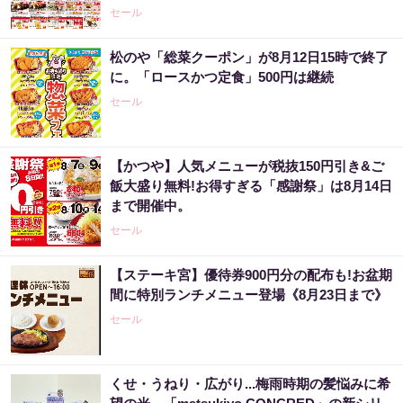
セール
松のや「総菜クーポン」が8月12日15時で終了
に。「ロースかつ定食」500円は継続
セール
【かつや】人気メニューが税抜150円引き&ご
飯大盛り無料!お得すぎる「感謝祭」は8月14日
まで開催中。
セール
【ステーキ宮】優待券900円分の配布も!お盆期
間に特別ランチメニュー登場《8月23日まで》
セール
くせ・うねり・広がり...梅雨時期の髪悩みに希