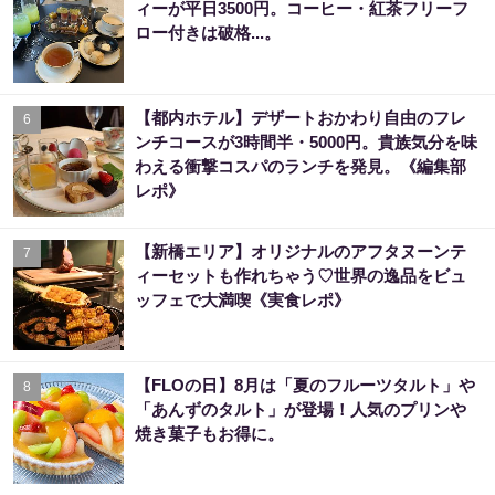
ィーが平日3500円。コーヒー・紅茶フリーフ
ロー付きは破格...。
【都内ホテル】デザートおかわり自由のフレ
6
ンチコースが3時間半・5000円。貴族気分を味
わえる衝撃コスパのランチを発見。《編集部
レポ》
【新橋エリア】オリジナルのアフタヌーンテ
7
ィーセットも作れちゃう♡世界の逸品をビュ
ッフェで大満喫《実食レポ》
【FLOの日】8月は「夏のフルーツタルト」や
8
「あんずのタルト」が登場！人気のプリンや
焼き菓子もお得に。