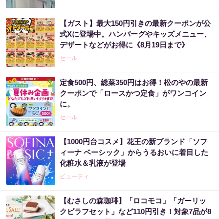
【ガスト】最大150円引きの最新クーポンが公
式Xに登場中。ハンバーグやキッズメニュー、
デザートなどがお得に《8月19日まで》
セール
定食500円、総菜350円はお得！松のやの最新
クーポンで「ロースかつ定食」がワンコイン
に。
セール
【1000円台コスメ】花王の新ブランド「ソフ
ィーナ ベーシック」からうるおいに着目した
化粧水＆乳液が登場
ビューティ
【むさしの森珈琲】「ロコモコ」「ガーリッ
クピラフセット」など110円引き！対象7品が8