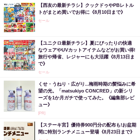
【西友の最新チラシ】クックドゥやPBレトル
トがまとめ買いでお得に《8月10日まで》
セール
【ユニクロ最新チラシ】夏にぴったりの快適
なウェアやUVカットアイテムなどがお買い得!
旅行や帰省、レジャーにも大活躍《8月13日ま
で》
セール
くせ・うねり・広がり...梅雨時期の髪悩みに希
望の光。「matsukiyo CONCRED」の新シリ
ーズを1か月ガチで使ってみた。《編集部レビ
ュー》
[PR]
【ステーキ宮】優待券900円分の配布も!お盆期
間に特別ランチメニュー登場《8月23日まで》