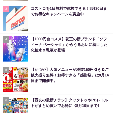
コストコを1日無料で体験できる！8月30日ま
3
でお得なキャンペーンを実施中
【1000円台コスメ】花王の新ブランド「ソフ
4
ィーナ ベーシック」からうるおいに着目した
化粧水＆乳液が登場
【かつや】人気メニューが税抜150円引き＆ご
5
飯大盛り無料！お得すぎる「感謝祭」は8月14
日まで開催中。
【西友の最新チラシ】クックドゥやPBレトル
6
トがまとめ買いでお得に《8月10日まで》