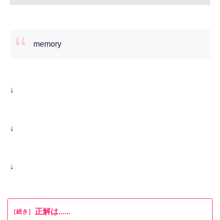
memory
↓
↓
↓
正解は......
［続き］