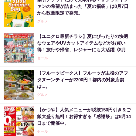
ァンの希望が詰まった「夏の福袋」は8月7日
から数量限定で発売。
グルメ
【ユニクロ最新チラシ】夏にぴったりの快適
なウェアやUVカットアイテムなどがお買い
得！旅行や帰省、レジャーにも大活躍《8月13
日まで》
セール
【フルーツピークス】フルーツが主役のアフ
タヌーンティーが2200円！都内の対象店舗
は...。
グルメ
【かつや】人気メニューが税抜150円引き＆ご
飯大盛り無料！お得すぎる「感謝祭」は8月14
日まで開催中。
セール