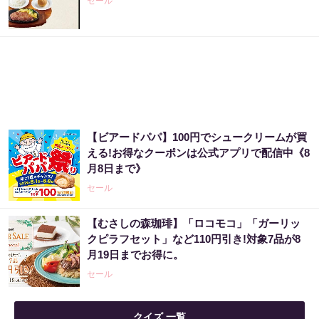
セール
【ビアードパパ】100円でシュークリームが買
える!お得なクーポンは公式アプリで配信中《8
月8日まで》
セール
【むさしの森珈琲】「ロコモコ」「ガーリッ
クピラフセット」など110円引き!対象7品が8
月19日までお得に。
セール
クイズ 一覧