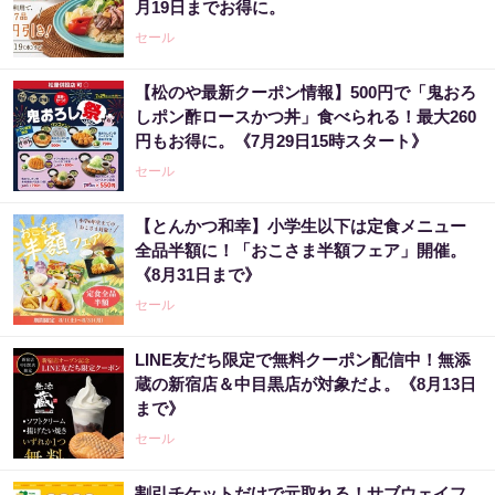
月19日までお得に。
セール
【松のや最新クーポン情報】500円で「鬼おろ
しポン酢ロースかつ丼」食べられる！最大260
円もお得に。《7月29日15時スタート》
セール
【とんかつ和幸】小学生以下は定食メニュー
全品半額に！「おこさま半額フェア」開催。
《8月31日まで》
セール
LINE友だち限定で無料クーポン配信中！無添
蔵の新宿店＆中目黒店が対象だよ。《8月13日
まで》
セール
割引チケットだけで元取れる！サブウェイフ