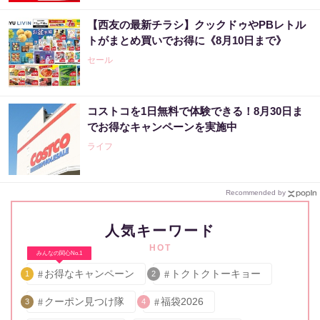
【西友の最新チラシ】クックドゥやPBレトル
トがまとめ買いでお得に《8月10日まで》
セール
コストコを1日無料で体験できる！8月30日ま
でお得なキャンペーンを実施中
ライフ
Recommended by
人気キーワード
HOT
みんなの関心No.1
お得なキャンペーン
トクトクトーキョー
1
2
クーポン見つけ隊
福袋2026
3
4