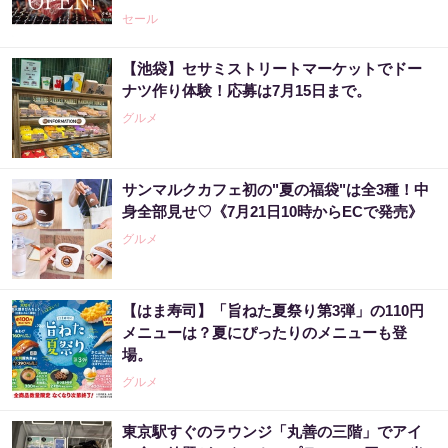
受付中》
セール
【池袋】セサミストリートマーケットでドー
ナツ作り体験！応募は7月15日まで。
グルメ
サンマルクカフェ初の"夏の福袋"は全3種！中
身全部見せ♡《7月21日10時からECで発売》
グルメ
【はま寿司】「旨ねた夏祭り第3弾」の110円
メニューは？夏にぴったりのメニューも登
場。
グルメ
東京駅すぐのラウンジ「丸善の三階」でアイ