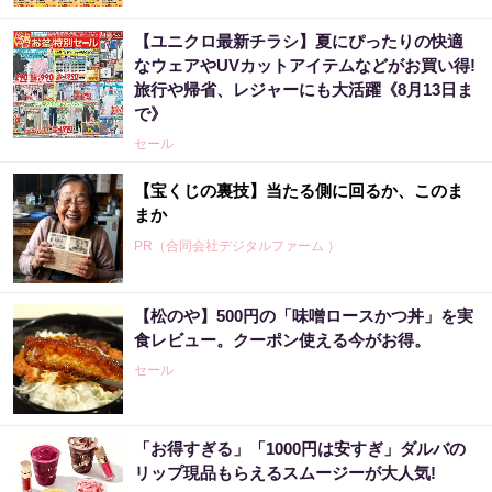
【ユニクロ最新チラシ】夏にぴったりの快適
なウェアやUVカットアイテムなどがお買い得!
旅行や帰省、レジャーにも大活躍《8月13日ま
で》
セール
【宝くじの裏技】当たる側に回るか、このま
まか
PR（合同会社デジタルファーム ）
【松のや】500円の「味噌ロースかつ丼」を実
“宝くじは運じゃなかった”当たる人の“共通
食レビュー。クーポン使える今がお得。
点”を知っただけ
セール
PR（合同会社デジタルファーム ）
「お得すぎる」「1000円は安すぎ」ダルバの
【昭和43年以前生まれはロト６この数字を買
リップ現品もらえるスムージーが大人気!
うべき】6つの数字が「完全一致」する方...