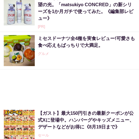
望の光。「matsukiyo CONCRED」の新シリ
ーズを1か月ガチで使ってみた。《編集部レビ
ュー》
[PR]
ミセスドーナツ全4種を実食レビュー!可愛さも
食べ応えもばっちりで大満足。
グルメ
【ガスト】最大150円引きの最新クーポンが公
式Xに登場中。ハンバーグやキッズメニュー、
デザートなどがお得に《8月19日まで》
セール