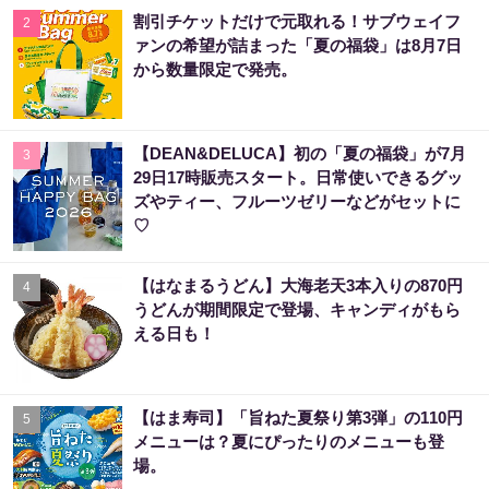
割引チケットだけで元取れる！サブウェイフ
2
ァンの希望が詰まった「夏の福袋」は8月7日
から数量限定で発売。
【DEAN&DELUCA】初の「夏の福袋」が7月
3
29日17時販売スタート。日常使いできるグッ
ズやティー、フルーツゼリーなどがセットに
♡
【はなまるうどん】大海老天3本入りの870円
4
うどんが期間限定で登場、キャンディがもら
える日も！
【はま寿司】「旨ねた夏祭り第3弾」の110円
5
メニューは？夏にぴったりのメニューも登
場。