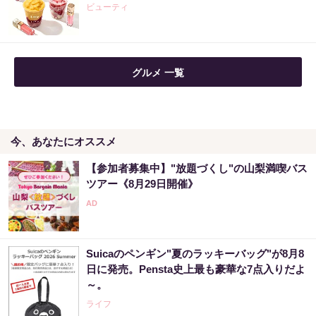
ビューティ
PR（株式会社MURA）
「え、こんなセールやってたの？」80％OFF
グルメ 一覧
以上が続々登場！Amazonの本気が...
PR（Amazon）
今、あなたにオススメ
宝くじ当たる人だけが気づいている違い
【参加者募集中】"放題づくし"の山梨満喫バス
PR（合同会社デジタルファーム ）
ツアー《8月29日開催》
宝くじが当たる人にだけ共通する“ある特
徴”とは？
Suicaのペンギン"夏のラッキーバッグ"が8月8
PR（合同会社デジタルファーム ）
日に発売。Pensta史上最も豪華な7点入りだよ
～。
ライフ