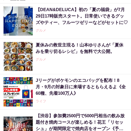
【DEAN&DELUCA】初の「夏の福袋」が7月
29日17時販売スタート。日常使いできるグッ
ズやティー、フルーツゼリーなどがセットに♡
グルメ
夏休みの救世主現る！山本ゆりさんが「夏休
みを乗り切るレシピ」を無料で大公開。
グルメ
Jリーグがポケモンのエコバッグを配布！8
月・9月の対象日に来場するともらえるよ《全
60種、先着100万人》
ライフ
【渋谷】参加費2500円で5000円相当の飲み放
題付き焼肉コースが楽しめる！花王「リセッ
シュ」が期間限定で焼肉店をオープン《予約