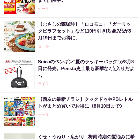
まで開催中。
セール
【むさしの森珈琲】「ロコモコ」「ガーリッ
クピラフセット」など110円引き!対象7品が8
月19日までお得に。
セール
Suicaのペンギン"夏のラッキーバッグ"が8月8
日に発売。Pensta史上最も豪華な7点入りだよ
~。
ライフ
【西友の最新チラシ】クックドゥやPBレトル
トがまとめ買いでお得に《8月10日まで》
セール
くせ・うねり・広がり...梅雨時期の髪悩みに希