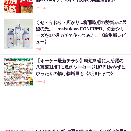
セール
くせ・うねり・広がり...梅雨時期の髪悩みに希
望の光。「matsukiyo CONCRED」の新シリ
ーズを1か月ガチで使ってみた。《編集部レビ
ュー》
[PR]
【オーケー最新チラシ】時短料理に大活躍の
八宝菜314円に魚肉ソーセージ187円!おかずに
ぴったりの揚げ物増量も《8月9日まで》
セール