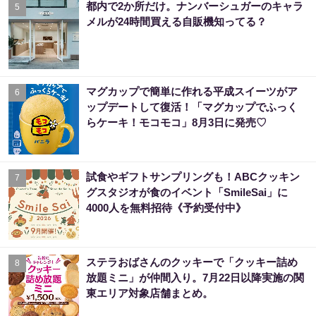
都内で2か所だけ。ナンバーシュガーのキャラ
5
メルが24時間買える自販機知ってる？
マグカップで簡単に作れる平成スイーツがア
6
ップデートして復活！「マグカップでふっく
らケーキ！モコモコ」8月3日に発売♡
試食やギフトサンプリングも！ABCクッキン
7
グスタジオが食のイベント「SmileSai」に
4000人を無料招待《予約受付中》
ステラおばさんのクッキーで「クッキー詰め
8
放題ミニ」が仲間入り。7月22日以降実施の関
東エリア対象店舗まとめ。