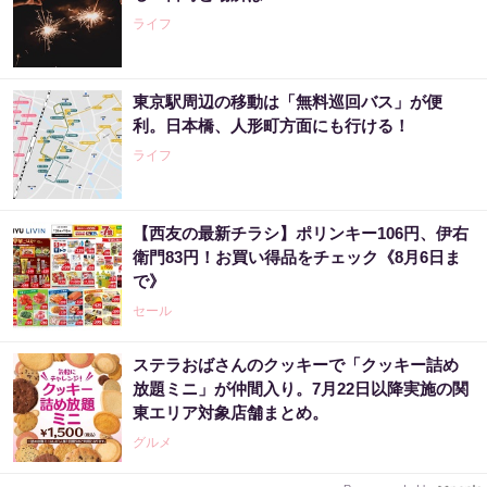
ライフ
東京駅周辺の移動は「無料巡回バス」が便
利。日本橋、人形町方面にも行ける！
ライフ
【西友の最新チラシ】ポリンキー106円、伊右
衛門83円！お買い得品をチェック《8月6日ま
で》
セール
ステラおばさんのクッキーで「クッキー詰め
放題ミニ」が仲間入り。7月22日以降実施の関
東エリア対象店舗まとめ。
グルメ