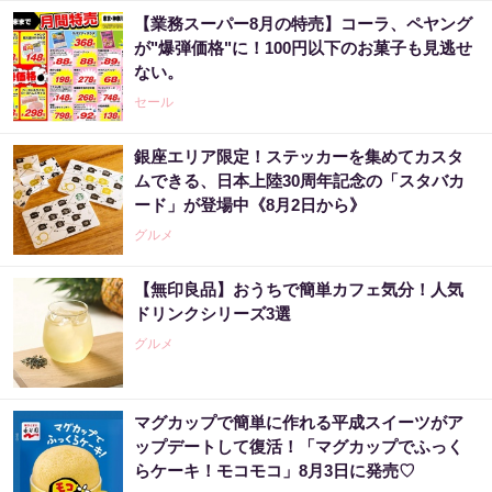
【業務スーパー8月の特売】コーラ、ペヤング
が"爆弾価格"に！100円以下のお菓子も見逃せ
ない。
セール
銀座エリア限定！ステッカーを集めてカスタ
ムできる、日本上陸30周年記念の「スタバカ
ード」が登場中《8月2日から》
グルメ
【無印良品】おうちで簡単カフェ気分！人気
ドリンクシリーズ3選
グルメ
マグカップで簡単に作れる平成スイーツがア
ップデートして復活！「マグカップでふっく
らケーキ！モコモコ」8月3日に発売♡