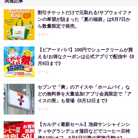
関連記事
割引チケットだけで元取れる!サブウェイファ
ンの希望が詰まった「夏の福袋」は8月7日か
ら数量限定で発売。
グルメ
【ビアードパパ】100円でシュークリームが買
える!お得なクーポンは公式アプリで配信中《8
月8日まで》
セール
セブンで「爽」のアイスや「ホームパイ」な
どの無料券を大量追加!アプリ会員限定で「ア
イスの実」も登場《8月12日まで》
セール
【カルディ最新セール】池袋サンシャインシ
ティやグランデュオ蒲田などでコーヒー豆特
価&10%オフ。8月5日以降の実施店舗は?