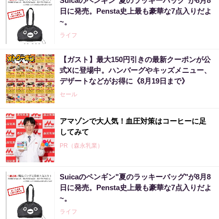
Suicaのペンギン"夏のラッキーバッグ"が8月8
日に発売。Pensta史上最も豪華な7点入りだよ
~。
ライフ
【ガスト】最大150円引きの最新クーポンが公
式Xに登場中。ハンバーグやキッズメニュー、
デザートなどがお得に《8月19日まで》
セール
アマゾンで大人気！血圧対策はコーヒーに足
してみて
PR（森永乳業）
Suicaのペンギン"夏のラッキーバッグ"が8月8
日に発売。Pensta史上最も豪華な7点入りだよ
~。
ライフ