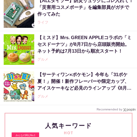
【ALLダイソー】防災リュックにコレ入れて！
「災害用コスメポーチ」を編集部員がガチで
作ってみた
ライフ
【ミスド】Mrs. GREEN APPLEコラボの「ミ
セスドーナツ」が8月7日から店頭販売開始。
ネット予約は7月13日から順次スタート！
グルメ
【サーティワン×ポケモン】今年も「31ポケ
夏！」開催！新作フレーバーや限定カップ、
アイスケーキなど必見のラインアップ《8月1
日スタート》
グルメ
Recommended by
人気キーワード
HOT
みんなの関心No.1