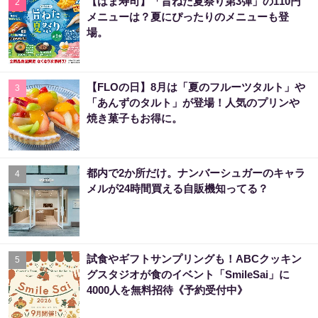
【はま寿司】「旨ねた夏祭り第3弾」の110円
2
メニューは？夏にぴったりのメニューも登
場。
【FLOの日】8月は「夏のフルーツタルト」や
3
「あんずのタルト」が登場！人気のプリンや
焼き菓子もお得に。
都内で2か所だけ。ナンバーシュガーのキャラ
4
メルが24時間買える自販機知ってる？
試食やギフトサンプリングも！ABCクッキン
5
グスタジオが食のイベント「SmileSai」に
4000人を無料招待《予約受付中》