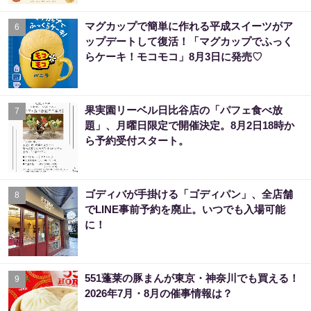
マグカップで簡単に作れる平成スイーツがア
6
ップデートして復活！「マグカップでふっく
らケーキ！モコモコ」8月3日に発売♡
果実園リーベル日比谷店の「パフェ食べ放
7
題」、月曜日限定で開催決定。8月2日18時か
ら予約受付スタート。
ゴディバが手掛ける「ゴディパン」、全店舗
8
でLINE事前予約を廃止。いつでも入場可能
に！
551蓬莱の豚まんが東京・神奈川でも買える！
9
2026年7月・8月の催事情報は？