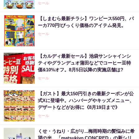
セール
【しまむら最新チラシ】ワンピース550円、パ
ーカ770円!びっくり価格のアイテム発見。
セール
【カルディ最新セール】池袋サンシャインシ
ティやグランデュオ蒲田などでコーヒー豆特
価&10%オフ。8月5日以降の実施店舗は?
セール
【ガスト】最大150円引きの最新クーポンが公
式Xに登場中。ハンバーグやキッズメニュー、
デザートなどがお得に《8月19日まで》
セール
くせ・うねり・広がり...梅雨時期の髪悩みに希
望の光。「matsukiyo CONCRED」の新シリ