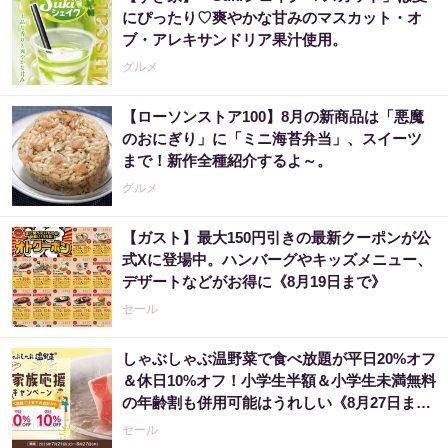
にぴったり♡爽やかな甘みのマスカット・オ
ブ・アレキサンドリア果汁使用。
グルメ
【ローソンストア100】8月の新商品は「悪魔
のおにぎり」に「ミニ海苔弁当」、スイーツ
まで！新作全種紹介するよ～。
グルメ
【ガスト】最大150円引きの最新クーポンが公
式Xに登場中。ハンバーグやキッズメニュー、
デザートなどがお得に《8月19日まで》
セール
しゃぶしゃぶ温野菜で食べ放題が平日20%オフ
＆休日10%オフ！小学生半額＆小学生未満無料
の年齢割も併用可能はうれしい《8月27日ま
で》
セール