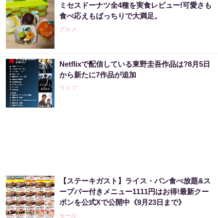
ミセスドーナツ全4種を実食レビュー!可愛さも
食べ応えもばっちりで大満足。
グルメ
Netflixで配信している東野圭吾作品は?8月5日
から新たに7作品が追加
ライフ
【ステーキガスト】ライス・パン食べ放題&ス
ープバー付きメニュー1111円はお得!最新クー
ポンを公式Xで公開中《9月23日まで》
セール