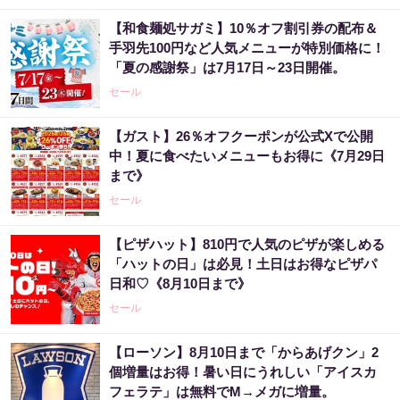
【和食麺処サガミ】10％オフ割引券の配布＆
手羽先100円など人気メニューが特別価格に！
「夏の感謝祭」は7月17日～23日開催。
セール
【ガスト】26％オフクーポンが公式Xで公開
中！夏に食べたいメニューもお得に《7月29日
まで》
セール
【ピザハット】810円で人気のピザが楽しめる
「ハットの日」は必見！土日はお得なピザパ
日和♡《8月10日まで》
セール
【ローソン】8月10日まで「からあげクン」2
個増量はお得！暑い日にうれしい「アイスカ
フェラテ」は無料でM→メガに増量。