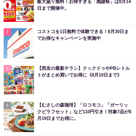
飯大盛り無料！お得すぎる「感謝祭」は8月14
日まで開催中。
コストコを1日無料で体験できる！8月30日ま
2
でお得なキャンペーンを実施中
【西友の最新チラシ】クックドゥやPBレトル
3
トがまとめ買いでお得に《8月10日まで》
【むさしの森珈琲】「ロコモコ」「ガーリッ
4
クピラフセット」など110円引き！対象7品が8
月19日までお得に。