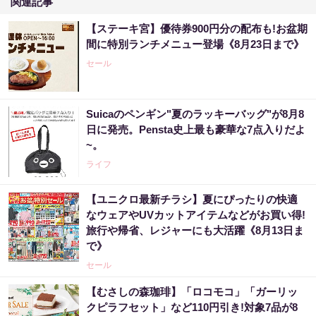
関連記事
【ステーキ宮】優待券900円分の配布も!お盆期
間に特別ランチメニュー登場《8月23日まで》
セール
Suicaのペンギン"夏のラッキーバッグ"が8月8
日に発売。Pensta史上最も豪華な7点入りだよ
~。
ライフ
【ユニクロ最新チラシ】夏にぴったりの快適
なウェアやUVカットアイテムなどがお買い得!
旅行や帰省、レジャーにも大活躍《8月13日ま
で》
セール
【むさしの森珈琲】「ロコモコ」「ガーリッ
クピラフセット」など110円引き!対象7品が8