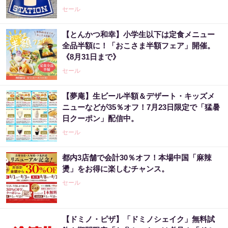
セール
【とんかつ和幸】小学生以下は定食メニュー
全品半額に！「おこさま半額フェア」開催。
《8月31日まで》
セール
【夢庵】生ビール半額＆デザート・キッズメ
ニューなどが35％オフ！7月23日限定で「猛暑
日クーポン」配信中。
セール
都内3店舗で会計30％オフ！本場中国「麻辣
燙」をお得に楽しむチャンス。
セール
【ドミノ・ピザ】「ドミノシェイク」無料試