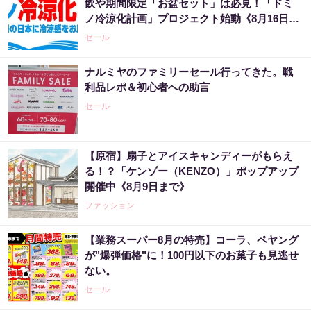
飲や期間限定「お盆セット」は必見！「ドミ
ノ冷涼化計画」プロジェクト始動《8月16日ま
で》
セール
ナルミヤのファミリーセール行ってきた。戦
利品レポ＆初心者への助言
セール
【原宿】扇子とアイスキャンディーがもらえ
る！？「ケンゾー（KENZO）」ポップアップ
開催中《8月9日まで》
ファッション
【業務スーパー8月の特売】コーラ、ペヤング
が"爆弾価格"に！100円以下のお菓子も見逃せ
ない。
セール