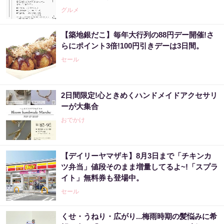
グルメ
【築地銀だこ】毎年大行列の88円デー開催!さ
らにポイント3倍!100円引きデーは3日間。
セール
2日間限定!心ときめくハンドメイドアクセサリ
ーが大集合
おでかけ
【デイリーヤマザキ】8月3日まで「チキンカ
ツ弁当」値段そのまま増量してるよ~!「スプラ
イト」無料券も登場中。
セール
くせ・うねり・広がり...梅雨時期の髪悩みに希