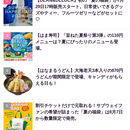
【DEAN&DELUCA】初の「夏の福袋」が7月
2
29日17時販売スタート。日常使いできるグッ
ズやティー、フルーツゼリーなどがセットに
♡
【はま寿司】「旨ねた夏祭り第3弾」の110円
3
メニューは？夏にぴったりのメニューも登
場。
【はなまるうどん】大海老天3本入りの870円
4
うどんが期間限定で登場、キャンディがもら
える日も！
割引チケットだけで元取れる！サブウェイフ
5
ァンの希望が詰まった「夏の福袋」は8月7日
から数量限定で発売。