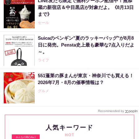
LINE友だち限定で無料クーポン配信中！無添
蔵の新宿店＆中目黒店が対象だよ。《8月13日
まで》
セール
Suicaのペンギン"夏のラッキーバッグ"が8月8
日に発売。Pensta史上最も豪華な7点入りだよ
～。
ライフ
551蓬莱の豚まんが東京・神奈川でも買える！
2026年7月・8月の催事情報は？
グルメ
Recommended by
人気キーワード
HOT
みんなの関心No.1