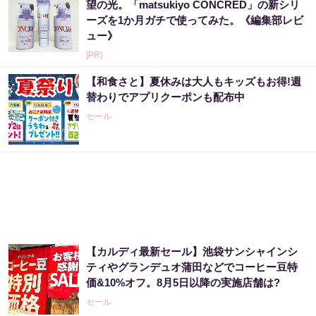
望の光。「matsukiyo CONCRED」の新シリ
ーズを1か月ガチで使ってみた。《編集部レビ
ュー》
[PR]
【和食さと】夏休みは大人もキッズもお得!週
替わりでアプリクーポンも配布中
セール
【カルディ最新セール】池袋サンシャインシ
ティやグランデュオ蒲田などでコーヒー豆特
価&10%オフ。8月5日以降の実施店舗は?
セール