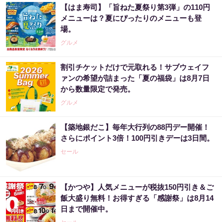
【はま寿司】「旨ねた夏祭り第3弾」の110円
メニューは？夏にぴったりのメニューも登
場。
グルメ
割引チケットだけで元取れる！サブウェイフ
ァンの希望が詰まった「夏の福袋」は8月7日
から数量限定で発売。
グルメ
【築地銀だこ】毎年大行列の88円デー開催！
さらにポイント3倍！100円引きデーは3日間。
セール
【かつや】人気メニューが税抜150円引き＆ご
飯大盛り無料！お得すぎる「感謝祭」は8月14
日まで開催中。