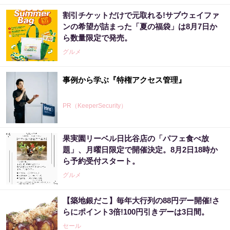
割引チケットだけで元取れる!サブウェイファ
ンの希望が詰まった「夏の福袋」は8月7日か
ら数量限定で発売。
グルメ
事例から学ぶ『特権アクセス管理』
PR（KeeperSecurity）
果実園リーベル日比谷店の「パフェ食べ放
題」、月曜日限定で開催決定。8月2日18時か
ら予約受付スタート。
グルメ
【築地銀だこ】毎年大行列の88円デー開催!さ
らにポイント3倍!100円引きデーは3日間。
セール