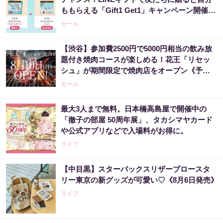
ももらえる「Gift1 Get1」キャンペーン開催
中。
セール
【渋谷】参加費2500円で5000円相当の飲み放
題付き焼肉コースが楽しめる！花王「リセッ
シュ」が期間限定で焼肉店をオープン《予約
受付中》
セール
最大3人まで無料。日本橋高島屋で開催中の
「徹子の部屋 50周年展」、タカシマヤカード
や公式アプリなどで入場料がお得に。
ライフ
【中目黒】スターバックスリザーブロースタ
リー東京の新グッズが可愛い♡《8月6日発売》
ライフ