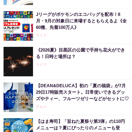
Jリーグがポケモンのエコバッグを配布！8
月・9月の対象日に来場するともらえるよ《全
60種、先着100万人》
ライフ
《2026夏》目黒区の公園で手持ち花火ができ
る！日時と場所は？
ライフ
【DEAN&DELUCA】初の「夏の福袋」が7月
29日17時販売スタート。日常使いできるグッ
ズやティー、フルーツゼリーなどがセットに♡
グルメ
【はま寿司】「旨ねた夏祭り第3弾」の110円
メニューは？夏にぴったりのメニューも登