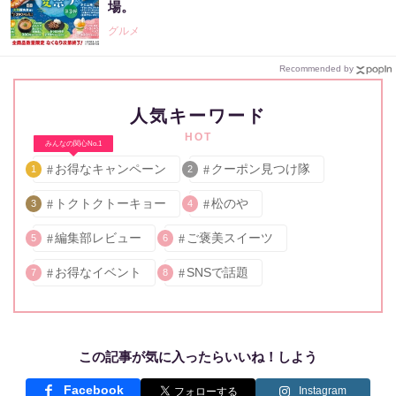
場。
グルメ
Recommended by
人気キーワード
HOT
みんなの関心No.1
お得なキャンペーン
クーポン見つけ隊
1
2
トクトクトーキョー
松のや
3
4
編集部レビュー
ご褒美スイーツ
5
6
お得なイベント
SNSで話題
7
8
この記事が気に入ったらいいね！しよう
Facebook
Instagram