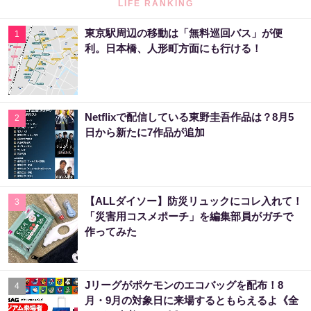
LIFE RANKING
東京駅周辺の移動は「無料巡回バス」が便
1
利。日本橋、人形町方面にも行ける！
Netflixで配信している東野圭吾作品は？8月5
2
日から新たに7作品が追加
【ALLダイソー】防災リュックにコレ入れて！
3
「災害用コスメポーチ」を編集部員がガチで
作ってみた
Jリーグがポケモンのエコバッグを配布！8
4
月・9月の対象日に来場するともらえるよ《全