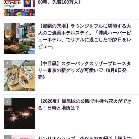
60種、先着100万人》
【那覇の穴場】ラウンジをフルに堪能する大
5
人のご褒美ホテルステイ。「沖縄ハーバービ
ューホテル」でリアルに過ごした1泊2日をレ
ビュー。
【中目黒】スターバックスリザーブロースタ
6
リー東京の新グッズが可愛い♡《8月6日発
売》
《2026夏》目黒区の公園で手持ち花火ができ
7
る！日時と場所は？
サンリオショップ、今なら3300円以上購入で