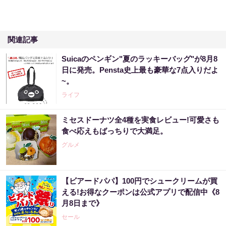
関連記事
Suicaのペンギン"夏のラッキーバッグ"が8月8
日に発売。Pensta史上最も豪華な7点入りだよ
~。
ライフ
ミセスドーナツ全4種を実食レビュー!可愛さも
食べ応えもばっちりで大満足。
グルメ
【ビアードパパ】100円でシュークリームが買
える!お得なクーポンは公式アプリで配信中《8
月8日まで》
セール