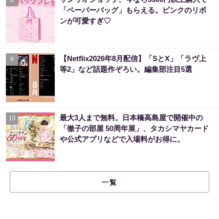
8
「ペーパーバッグ」もらえる。ピンクのリボ
ンが可愛すぎ♡
【Netflix2026年8月配信】「SとX」「ラヴ上
9
等2」など話題作ぞろい。編集部注目5選
最大3人まで無料。日本橋高島屋で開催中の
10
「徹子の部屋 50周年展」、タカシマヤカード
や公式アプリなどで入場料がお得に。
一覧