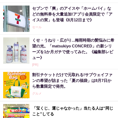
セブンで「爽」のアイスや「ホームパイ」な
どの無料券を大量追加!アプリ会員限定で「ア
イスの実」も登場《8月12日まで》
セール
くせ・うねり・広がり...梅雨時期の髪悩みに希
望の光。「matsukiyo CONCRED」の新シリ
ーズを1か月ガチで使ってみた。《編集部レビ
ュー》
[PR]
割引チケットだけで元取れる!サブウェイファ
ンの希望が詰まった「夏の福袋」は8月7日か
ら数量限定で発売。
グルメ
「宝くじ、運じゃなかった」当たる人は“同じ
こと”してる