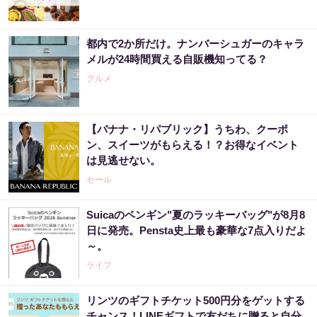
都内で2か所だけ。ナンバーシュガーのキャラ
メルが24時間買える自販機知ってる？
グルメ
【バナナ・リパブリック】うちわ、クーポ
ン、スイーツがもらえる！？お得なイベント
は見逃せない。
セール
Suicaのペンギン"夏のラッキーバッグ"が8月8
日に発売。Pensta史上最も豪華な7点入りだよ
～。
ライフ
リンツのギフトチケット500円分をゲットする
チャンス！LINEギフトで友だちに贈ると自分