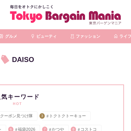
グルメ
ビューティ
ファッション
ライ
DAISO
人気キーワード
HOT
クーポン見つけ隊
トクトクトーキョー
3
レ
福袋2026
かつや
コストコ
6
7
8