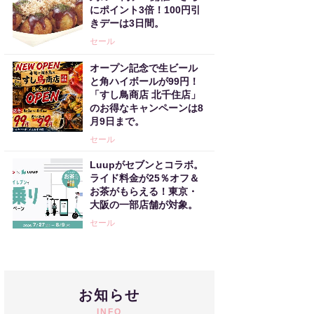
にポイント3倍！100円引
きデーは3日間。
セール
オープン記念で生ビール
と角ハイボールが99円！
「すし鳥商店 北千住店」
のお得なキャンペーンは8
月9日まで。
セール
Luupがセブンとコラボ。
ライド料金が25％オフ＆
お茶がもらえる！東京・
大阪の一部店舗が対象。
セール
お知らせ
INFO