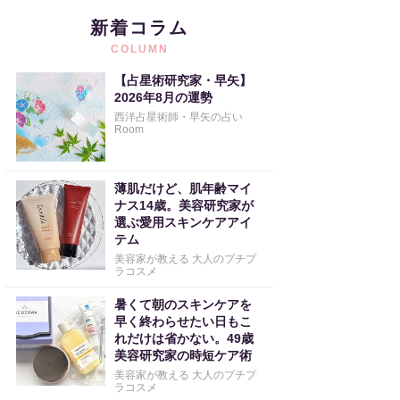
新着コラム
COLUMN
【占星術研究家・早矢】
2026年8月の運勢
西洋占星術師・早矢の占い
Room
薄肌だけど、肌年齢マイ
ナス14歳。美容研究家が
選ぶ愛用スキンケアアイ
テム
美容家が教える 大人のプチプ
ラコスメ
暑くて朝のスキンケアを
早く終わらせたい日もこ
れだけは省かない。49歳
美容研究家の時短ケア術
美容家が教える 大人のプチプ
ラコスメ