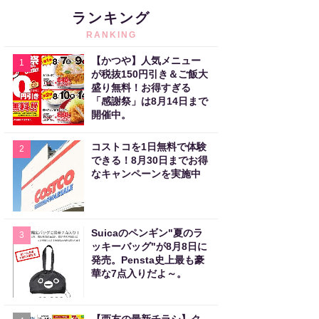
ランキング
RANKING
【かつや】人気メニュー
1
が税抜150円引き＆ご飯大
盛り無料！お得すぎる
「感謝祭」は8月14日まで
開催中。
コストコを1日無料で体験
2
できる！8月30日までお得
なキャンペーンを実施中
Suicaのペンギン"夏のラ
3
ッキーバッグ"が8月8日に
発売。Pensta史上最も豪
華な7点入りだよ～。