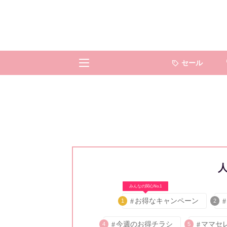
セール
みんなの関心No.1
お得なキャンペーン
1
2
今週のお得チラシ
ママセ
4
5