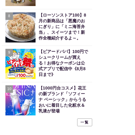
【ローソンストア100】8
8
月の新商品は「悪魔のお
にぎり」に「ミニ海苔弁
当」、スイーツまで！新
作全種紹介するよ～。
【ビアードパパ】100円で
9
シュークリームが買え
る！お得なクーポンは公
式アプリで配信中《8月8
日まで》
【1000円台コスメ】花王
10
の新ブランド「ソフィー
ナ ベーシック」からうる
おいに着目した化粧水＆
乳液が登場
一覧