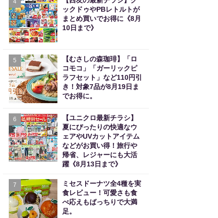
【西友の最新チラシ】ク
4
ックドゥやPBレトルトが
まとめ買いでお得に《8月
10日まで》
【むさしの森珈琲】「ロ
5
コモコ」「ガーリックピ
ラフセット」など110円引
き！対象7品が8月19日ま
でお得に。
【ユニクロ最新チラシ】
6
夏にぴったりの快適なウ
ェアやUVカットアイテム
などがお買い得！旅行や
帰省、レジャーにも大活
躍《8月13日まで》
ミセスドーナツ全4種を実
7
食レビュー！可愛さも食
べ応えもばっちりで大満
足。