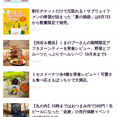
割引チケットだけで元取れる！サブウェイフ
ァンの希望が詰まった「夏の福袋」は8月7日
から数量限定で発売。
グルメ
【渋谷＆横浜】くまのプーさんの期間限定ア
フタヌーンティーを実食レビュー。野菜とフ
ルーツたっぷりでヘルシー♡《9月末まで》
グルメ
ミセスドーナツ全4種を実食レビュー！可愛さ
も食べ応えもばっちりで大満足。
グルメ
【丸の内】15時まではおつまみ付で100円！生
ビールになった「金麦」の先行体験イベント