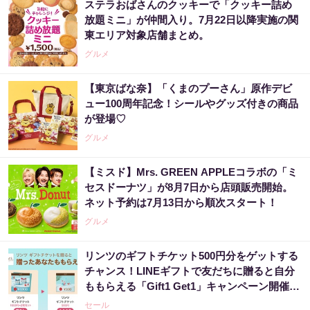
ステラおばさんのクッキーで「クッキー詰め
放題ミニ」が仲間入り。7月22日以降実施の関
東エリア対象店舗まとめ。
グルメ
【東京ばな奈】「くまのプーさん」原作デビ
ュー100周年記念！シールやグッズ付きの商品
が登場♡
グルメ
【ミスド】Mrs. GREEN APPLEコラボの「ミ
セスドーナツ」が8月7日から店頭販売開始。
ネット予約は7月13日から順次スタート！
グルメ
リンツのギフトチケット500円分をゲットする
チャンス！LINEギフトで友だちに贈ると自分
ももらえる「Gift1 Get1」キャンペーン開催
中。
セール