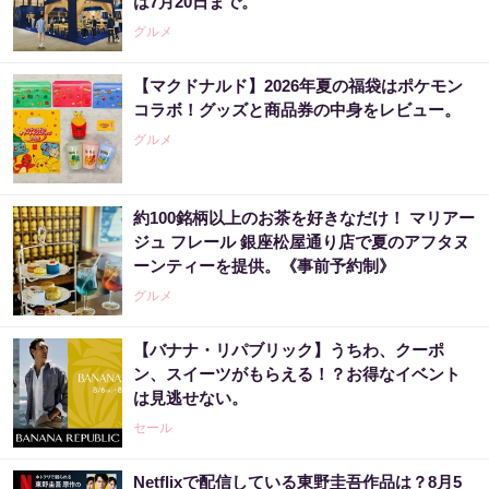
は7月20日まで。
グルメ
【マクドナルド】2026年夏の福袋はポケモン
コラボ！グッズと商品券の中身をレビュー。
グルメ
約100銘柄以上のお茶を好きなだけ！ マリアー
ジュ フレール 銀座松屋通り店で夏のアフタヌ
ーンティーを提供。《事前予約制》
グルメ
【バナナ・リパブリック】うちわ、クーポ
ン、スイーツがもらえる！？お得なイベント
は見逃せない。
セール
Netflixで配信している東野圭吾作品は？8月5