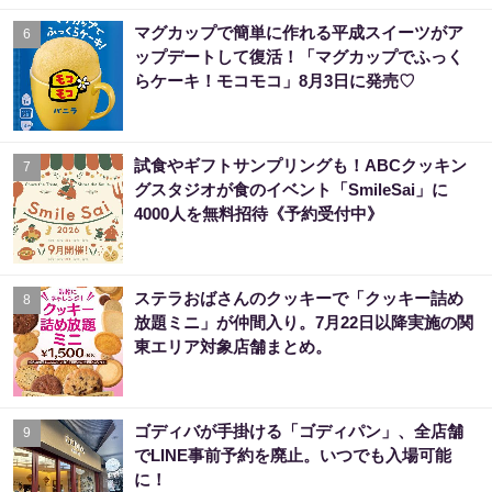
マグカップで簡単に作れる平成スイーツがア
6
ップデートして復活！「マグカップでふっく
らケーキ！モコモコ」8月3日に発売♡
試食やギフトサンプリングも！ABCクッキン
7
グスタジオが食のイベント「SmileSai」に
4000人を無料招待《予約受付中》
ステラおばさんのクッキーで「クッキー詰め
8
放題ミニ」が仲間入り。7月22日以降実施の関
東エリア対象店舗まとめ。
ゴディバが手掛ける「ゴディパン」、全店舗
9
でLINE事前予約を廃止。いつでも入場可能
に！