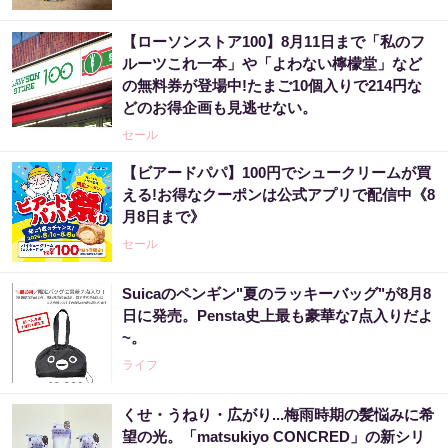
【ローソンストア100】8月11日まで「私のフ
ルーツこれ一本」や「よわない檸檬堂」など
の無料券が登場中!たまご10個入りで214円な
どのお得企画も見逃せない。
セール
【ビアードパパ】100円でシュークリームが買
える!お得なクーポンは公式アプリで配信中《8
月8日まで》
セール
Suicaのペンギン"夏のラッキーバッグ"が8月8
日に発売。Pensta史上最も豪華な7点入りだよ
~。
ライフ
くせ・うねり・広がり...梅雨時期の髪悩みに希
望の光。「matsukiyo CONCRED」の新シリ