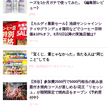
ーズを1か月ガチで使ってみた。《編集部レビ
ュー》
[PR]
【カルディ最新セール】池袋サンシャインシ
ティやグランデュオ蒲田などでコーヒー豆特
価&10%オフ。8月5日以降の実施店舗は?
セール
「宝くじ、運じゃなかった」当たる人は“同じ
こと”してる
PR（合同会社デジタルファーム ）
【渋谷】参加費2500円で5000円相当の飲み放
題付き焼肉コースが楽しめる!花王「リセッシ
ュ」が期間限定で焼肉店をオープン《予約受
付中》
セール