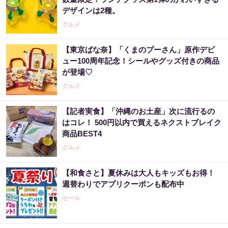
デザインは2種。
グルメ
【東京ばな奈】「くまのプーさん」原作デビ
ュー100周年記念！シールやグッズ付きの商品
が登場♡
グルメ
【記者実食】「沖縄のお土産」次に流行るの
はコレ！ 500円以内で買えるネクストブレイク
商品BEST4
グルメ
【和食さと】夏休みは大人もキッズもお得！
週替わりでアプリクーポンも配布中
セール