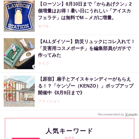
【ローソン】8月10日まで「からあげクン」2
個増量はお得！暑い日にうれしい「アイスカ
フェラテ」は無料でM→メガに増量。
セール
【ALLダイソー】防災リュックにコレ入れて！
「災害用コスメポーチ」を編集部員がガチで
作ってみた
ライフ
【原宿】扇子とアイスキャンディーがもらえ
る！？「ケンゾー（KENZO）」ポップアップ
開催中《8月9日まで》
ファッション
Recommended by
人気キーワード
HOT