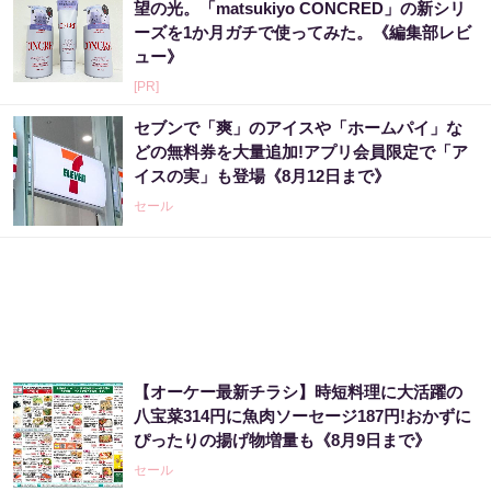
望の光。「matsukiyo CONCRED」の新シリ
ーズを1か月ガチで使ってみた。《編集部レビ
ュー》
[PR]
セブンで「爽」のアイスや「ホームパイ」な
どの無料券を大量追加!アプリ会員限定で「ア
イスの実」も登場《8月12日まで》
セール
【オーケー最新チラシ】時短料理に大活躍の
八宝菜314円に魚肉ソーセージ187円!おかずに
ぴったりの揚げ物増量も《8月9日まで》
セール