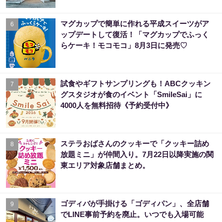
マグカップで簡単に作れる平成スイーツがア
6
ップデートして復活！「マグカップでふっく
らケーキ！モコモコ」8月3日に発売♡
試食やギフトサンプリングも！ABCクッキン
7
グスタジオが食のイベント「SmileSai」に
4000人を無料招待《予約受付中》
ステラおばさんのクッキーで「クッキー詰め
8
放題ミニ」が仲間入り。7月22日以降実施の関
東エリア対象店舗まとめ。
ゴディバが手掛ける「ゴディパン」、全店舗
9
でLINE事前予約を廃止。いつでも入場可能