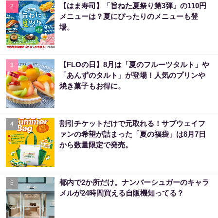
【はま寿司】「旨ねた夏祭り第3弾」の110円
2
メニューは？夏にぴったりのメニューも登
場。
【FLOの日】8月は「夏のフルーツタルト」や
3
「あんずのタルト」が登場！人気のプリンや
焼き菓子もお得に。
割引チケットだけで元取れる！サブウェイフ
4
ァンの希望が詰まった「夏の福袋」は8月7日
から数量限定で発売。
都内で2か所だけ。ナンバーシュガーのキャラ
5
メルが24時間買える自販機知ってる？