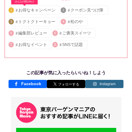
みんなの関心No.1
お得なキャンペーン
クーポン見つけ隊
1
2
トクトクトーキョー
松のや
3
4
編集部レビュー
ご褒美スイーツ
5
6
お得なイベント
SNSで話題
7
8
この記事が気に入ったらいいね！しよう
Facebook
Instagram