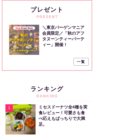
プレゼント
PRESENT
＼東京バーゲンマニア
会員限定／「秋のアフ
タヌーンティーパーテ
ィー」開催！
一覧
ランキング
RANKING
ミセスドーナツ全4種を実
1
食レビュー！可愛さも食
べ応えもばっちりで大満
足。