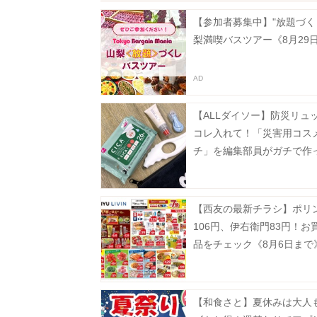
【参加者募集中】"放題づく
梨満喫バスツアー《8月29
【ALLダイソー】防災リュ
コレ入れて！「災害用コス
チ」を編集部員がガチで作
た
【西友の最新チラシ】ポリ
106円、伊右衛門83円！お
品をチェック《8月6日まで
【和食さと】夏休みは大人