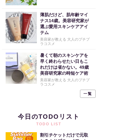
薄肌だけど、肌年齢マイ
ナス14歳。美容研究家が
選ぶ愛用スキンケアアイ
テム
美容家が教える 大人のプチプ
ラコスメ
暑くて朝のスキンケアを
早く終わらせたい日もこ
れだけは省かない。49歳
美容研究家の時短ケア術
美容家が教える 大人のプチプ
ラコスメ
一覧
今日のTODOリスト
TODO LIST
割引チケットだけで元取