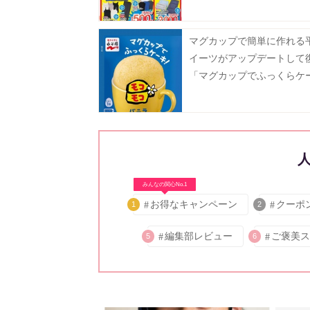
マグカップで簡単に作れる
イーツがアップデートして
「マグカップでふっくらケ
モコモコ」8月3日に発売♡
みんなの関心No.1
お得なキャンペーン
クーポ
1
2
編集部レビュー
ご褒美ス
5
6