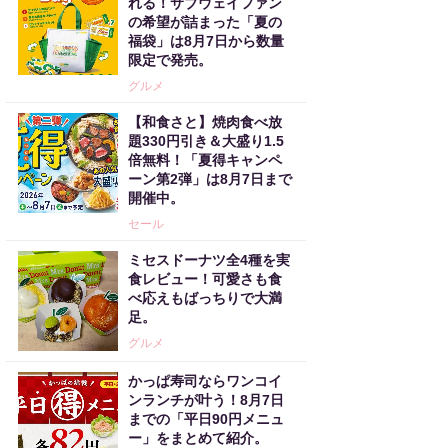
れる！サブウェイファン
の希望が詰まった「夏の
福袋」は8月7日から数量
限定で発売。
グルメ
【和食さと】焼肉食べ放
題330円引き＆大盛り1.5
倍無料！「夏得キャンペ
ーン第2弾」は8月7日まで
開催中。
セール
ミセスドーナツ全4種を実
食レビュー！可愛さも食
べ応えもばっちりで大満
足。
グルメ
かっぱ寿司ならワンコイ
ンランチが叶う！8月7日
までの「平日90円メニュ
ー」をまとめて紹介。