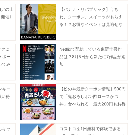
し"の山
【バナナ・リパブリック】うち
日開催》
わ、クーポン、スイーツがもらえ
る！？お得なイベントは見逃せな
い。
ックに
Netflixで配信している東野圭吾作
メポー
品は？8月5日から新たに7作品が追
ってみ
加
ンキー
【松のや最新クーポン情報】500円
買い得
で「鬼おろしポン酢ロースかつ
》
丼」食べられる！最大260円もお得
に。《7月29日15時スタート》
もキッ
コストコを1日無料で体験できる！