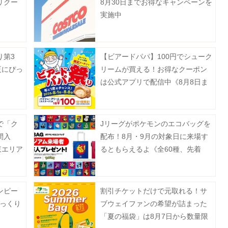
リクー
8月30日までお得なキャンペーンを
実施中
り第3
【ビアードパパ】100円でシューク
夏にぴっ
リームが買える！お得なクーポン
は公式アプリで配信中《8月8日ま
で》
で「ク
Jリーグがポケモンのエコバッグを
間入
配布！8月・9月の対象日に来場す
東エリア
るともらえるよ《全60種、先着
100万人》
ンピー
割引チケットだけで元取れる！サ
びっくり
ブウェイファンの希望が詰まった
「夏の福袋」は8月7日から数量限