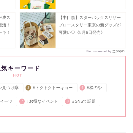
定で発売。
平成ス
【中目黒】スターバックスリザー
復活！
ブロースタリー東京の新グッズが
ーキ！
可愛い♡《8月6日発売》
Recommended by
人気キーワード
HOT
ン見つけ隊
トクトクトーキョー
松のや
3
4
イーツ
お得なイベント
SNSで話題
7
8