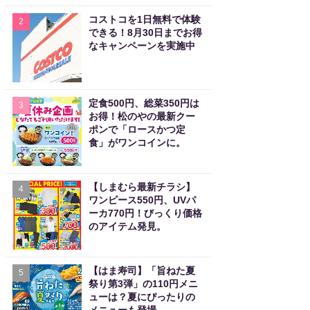
コストコを1日無料で体験
2
できる！8月30日までお得
なキャンペーンを実施中
定食500円、総菜350円は
3
お得！松のやの最新クー
ポンで「ロースかつ定
食」がワンコインに。
【しまむら最新チラシ】
4
ワンピース550円、UVパ
ーカ770円！びっくり価格
のアイテム発見。
【はま寿司】「旨ねた夏
5
祭り第3弾」の110円メニ
ューは？夏にぴったりの