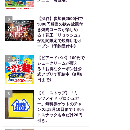
メニューも登場。
【渋谷】参加費2500円で
6
5000円相当の飲み放題付
き焼肉コースが楽しめ
る！花王「リセッシュ」
が期間限定で焼肉店をオ
ープン《予約受付中》
【ビアードパパ】100円で
7
シュークリームが買え
る！お得なクーポンは公
式アプリで配信中《8月8
日まで》
【ミニストップ】「ミニ
8
ッツメイド ゼロシュガ
ー」無料券ゲットのチャ
ンスは8月10日まで！ホッ
トスナックも今だけ20円
引き。