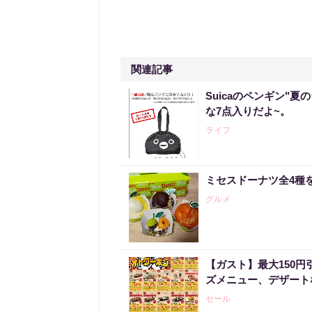
関連記事
Suicaのペンギン"夏
な7点入りだよ~。
ライフ
ミセスドーナツ全4種
グルメ
【ガスト】最大150
ズメニュー、デザート
セール