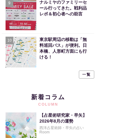
ナルミヤのファミリーセ
9
ール行ってきた。戦利品
レポ＆初心者への助言
東京駅周辺の移動は「無
10
料巡回バス」が便利。日
本橋、人形町方面にも行
ける！
一覧
新着コラム
COLUMN
【占星術研究家・早矢】
2026年8月の運勢
西洋占星術師・早矢の占い
Room