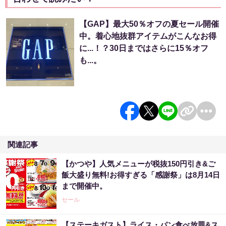
【GAP】最大50％オフの夏セール開催
中。着心地抜群アイテムがこんなお得
に...！？30日まではさらに15％オフ
も...。
関連記事
【かつや】人気メニューが税抜150円引き&ご
飯大盛り無料!お得すぎる「感謝祭」は8月14日
まで開催中。
セール
【ステーキガスト】ライス・パン食べ放題&ス