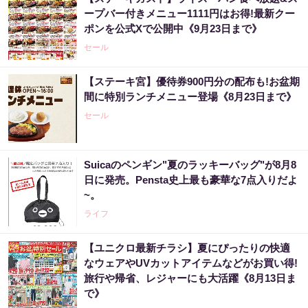
ープバー付きメニュー1111円はお得!最新クー
ポンを公式Xで公開中《9月23日まで》
セール
【ステーキ宮】優待券900円分の配布も!お盆期
間に特別ランチメニュー登場《8月23日まで》
セール
Suicaのペンギン"夏のラッキーバッグ"が8月8
日に発売。Pensta史上最も豪華な7点入りだよ
~。
ライフ
【ユニクロ最新チラシ】夏にぴったりの快適
なウェアやUVカットアイテムなどがお買い得!
旅行や帰省、レジャーにも大活躍《8月13日ま
で》