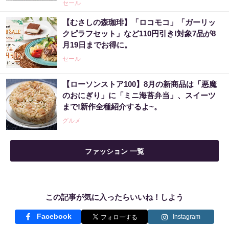
セール
【むさしの森珈琲】「ロコモコ」「ガーリッ
クピラフセット」など110円引き!対象7品が8
月19日までお得に。
セール
【ローソンストア100】8月の新商品は「悪魔
のおにぎり」に「ミニ海苔弁当」、スイーツ
まで!新作全種紹介するよ~。
グルメ
ファッション 一覧
この記事が気に入ったらいいね！しよう
Facebook
Instagram