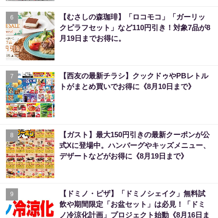
【むさしの森珈琲】「ロコモコ」「ガーリッ
6
クピラフセット」など110円引き！対象7品が8
月19日までお得に。
【西友の最新チラシ】クックドゥやPBレトル
7
トがまとめ買いでお得に《8月10日まで》
【ガスト】最大150円引きの最新クーポンが公
8
式Xに登場中。ハンバーグやキッズメニュー、
デザートなどがお得に《8月19日まで》
【ドミノ・ピザ】「ドミノシェイク」無料試
9
飲や期間限定「お盆セット」は必見！「ドミ
ノ冷涼化計画」プロジェクト始動《8月16日ま