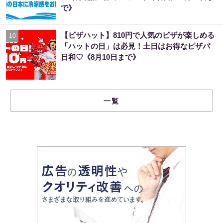
で》
【ピザハット】810円で人気のピザが楽しめる
10
「ハットの日」は必見！土日はお得なピザパ
日和♡《8月10日まで》
一覧