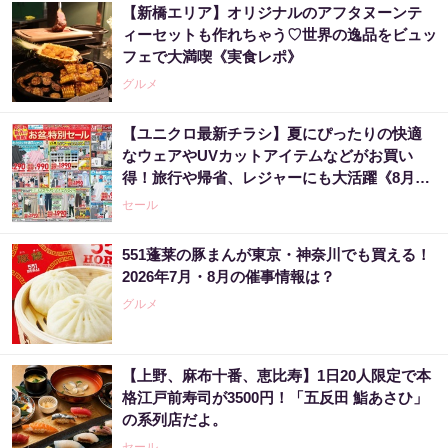
【新橋エリア】オリジナルのアフタヌーンテ
ィーセットも作れちゃう♡世界の逸品をビュッ
フェで大満喫《実食レポ》
グルメ
【ユニクロ最新チラシ】夏にぴったりの快適
なウェアやUVカットアイテムなどがお買い
得！旅行や帰省、レジャーにも大活躍《8月13
日まで》
セール
551蓬莱の豚まんが東京・神奈川でも買える！
2026年7月・8月の催事情報は？
グルメ
【上野、麻布十番、恵比寿】1日20人限定で本
格江戸前寿司が3500円！「五反田 鮨あさひ」
の系列店だよ。
セール