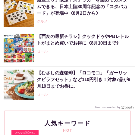
ムできる、日本上陸30周年記念の「スタバカ
ード」が登場中《8月2日から》
グルメ
【西友の最新チラシ】クックドゥやPBレトル
トがまとめ買いでお得に《8月10日まで》
セール
【むさしの森珈琲】「ロコモコ」「ガーリッ
クピラフセット」など110円引き！対象7品が8
月19日までお得に。
セール
Recommended by
人気キーワード
HOT
みんなの関心No.1