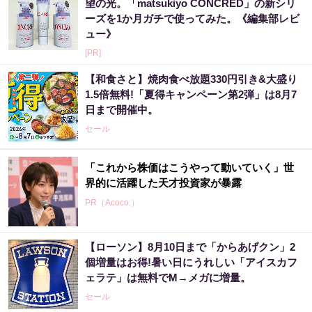
望の光。「matsukiyo CONCRED」の新シリ
ーズを1か月ガチで使ってみた。《編集部レビ
ュー》
[PR]
【和食さと】焼肉食べ放題330円引き&大盛り
1.5倍無料!「夏得キャンペーン第2弾」は8月7
日まで開催中。
セール
「これから株価はこうやって動いていく」世
界的に活躍した天才投資家が暴露
PR（Acoco.）
【ローソン】8月10日まで「からあげクン」2
個増量はお得!暑い日にうれしい「アイスカフ
ェラテ」は無料でM→メガに増量。
セール