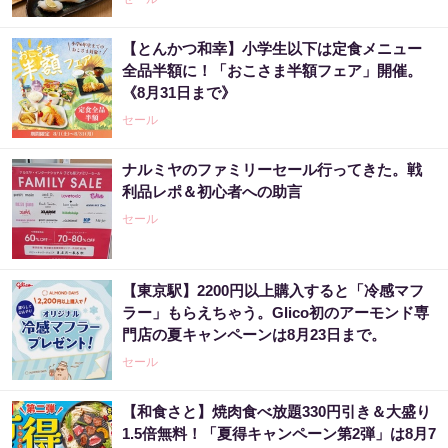
【とんかつ和幸】小学生以下は定食メニュー
全品半額に！「おこさま半額フェア」開催。
《8月31日まで》
セール
ナルミヤのファミリーセール行ってきた。戦
利品レポ＆初心者への助言
セール
【東京駅】2200円以上購入すると「冷感マフ
ラー」もらえちゃう。Glico初のアーモンド専
門店の夏キャンペーンは8月23日まで。
セール
【和食さと】焼肉食べ放題330円引き＆大盛り
1.5倍無料！「夏得キャンペーン第2弾」は8月7