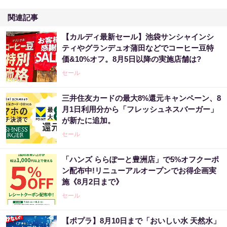
関連記事
【カルディ最新セール】池袋サンシャインシ
ティやグランデュオ蒲田などでコーヒー豆特
価&10%オフ。8月5日以降の実施店舗は?
セール
三井住友カードの最大8%還元キャンペーン、8
月1日利用分から「フレッシュネスバーガー」
が新たに追加。
セール
「ハンズ ららぽーと豊洲店」で5%オフクーポ
ン配布中!リニューアルオープンでお得企画実
施《8月2日まで》
セール
【ポプラ】8月10日まで「おいしい水 天然水」