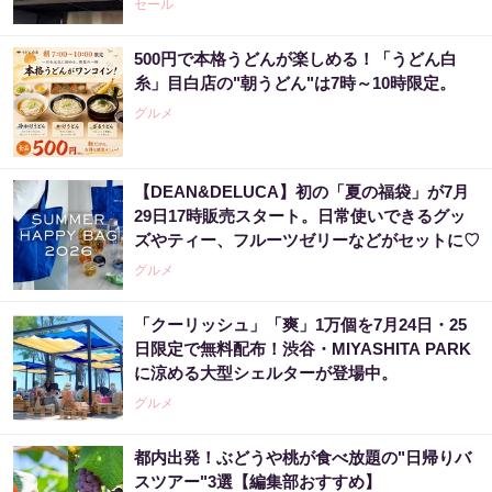
セール
500円で本格うどんが楽しめる！「うどん白
糸」目白店の"朝うどん"は7時～10時限定。
グルメ
【DEAN&DELUCA】初の「夏の福袋」が7月
29日17時販売スタート。日常使いできるグッ
ズやティー、フルーツゼリーなどがセットに♡
グルメ
「クーリッシュ」「爽」1万個を7月24日・25
日限定で無料配布！渋谷・MIYASHITA PARK
に涼める大型シェルターが登場中。
グルメ
都内出発！ぶどうや桃が食べ放題の"日帰りバ
スツアー"3選【編集部おすすめ】