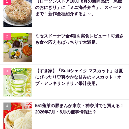
【ローソンストア100】8月の新商品は「悪魔
1
のおにぎり」に「ミニ海苔弁当」、スイーツ
まで！新作全種紹介するよ～。
ミセスドーナツ全4種を実食レビュー！可愛さ
2
も食べ応えもばっちりで大満足。
【すき家】「Sukiシェイク マスカット」は夏
3
にぴったり♡爽やかな甘みのマスカット・オ
ブ・アレキサンドリア果汁使用。
551蓬莱の豚まんが東京・神奈川でも買える！
4
2026年7月・8月の催事情報は？