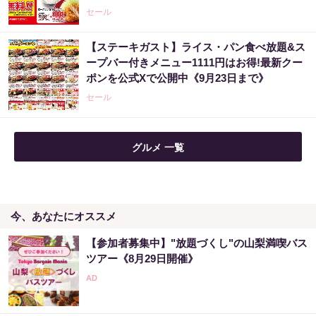
PR（合同会社デジタルファーム ）
セール
【ステーキガスト】ライス・パン食べ放題&ス
あなたの金運はどう？宝くじに縁がある時、
ープバー付きメニュー1111円はお得!最新クー
金運はこう変わる
ポンを公式Xで公開中《9月23日まで》
PR（合同会社デジタルファーム ）
セール
【昭和43年以前生まれはロト６この数字を買
グルメ 一覧
うべき】6つの数字が「完全一致」する方...
PR（株式会社MURA）
今、あなたにオススメ
【昭和43年以前生まれはロト６この数字を買
うべき】6つの数字が「完全一致」する方...
【参加者募集中】"放題づくし"の山梨満喫バス
PR（株式会社MURA）
ツアー《8月29日開催》
市場分析が世界に認められた天才が警告「今