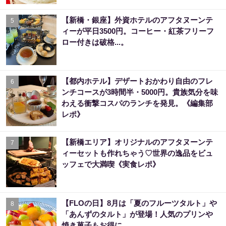
【新橋・銀座】外資ホテルのアフタヌーンテ
5
ィーが平日3500円。コーヒー・紅茶フリーフ
ロー付きは破格...。
【都内ホテル】デザートおかわり自由のフレ
6
ンチコースが3時間半・5000円。貴族気分を味
わえる衝撃コスパのランチを発見。《編集部
レポ》
【新橋エリア】オリジナルのアフタヌーンテ
7
ィーセットも作れちゃう♡世界の逸品をビュ
ッフェで大満喫《実食レポ》
【FLOの日】8月は「夏のフルーツタルト」や
8
「あんずのタルト」が登場！人気のプリンや
焼き菓子もお得に。