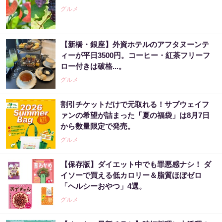
グルメ
【新橋・銀座】外資ホテルのアフタヌーンテ
ィーが平日3500円。コーヒー・紅茶フリーフ
ロー付きは破格...。
グルメ
割引チケットだけで元取れる！サブウェイフ
ァンの希望が詰まった「夏の福袋」は8月7日
から数量限定で発売。
グルメ
【保存版】ダイエット中でも罪悪感ナシ！ ダ
イソーで買える低カロリー＆脂質ほぼゼロ
「ヘルシーおやつ」4選。
グルメ