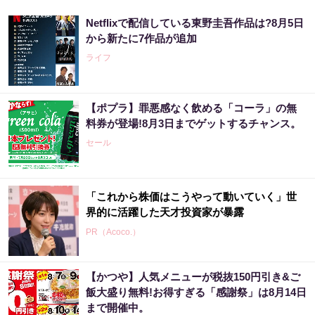
Netflixで配信している東野圭吾作品は?8月5日
から新たに7作品が追加
ライフ
【ポプラ】罪悪感なく飲める「コーラ」の無
料券が登場!8月3日までゲットするチャンス。
セール
「これから株価はこうやって動いていく」世
界的に活躍した天才投資家が暴露
PR（Acoco.）
【かつや】人気メニューが税抜150円引き&ご
宝くじ当たる人は“たまたま”じゃない?!
飯大盛り無料!お得すぎる「感謝祭」は8月14日
まで開催中。