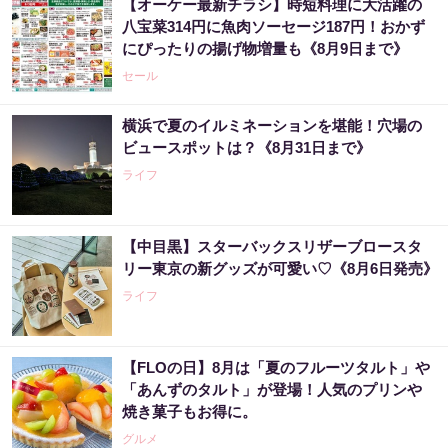
【オーケー最新チラシ】時短料理に大活躍の
八宝菜314円に魚肉ソーセージ187円！おかず
にぴったりの揚げ物増量も《8月9日まで》
セール
横浜で夏のイルミネーションを堪能！穴場の
ビュースポットは？《8月31日まで》
ライフ
【中目黒】スターバックスリザーブロースタ
リー東京の新グッズが可愛い♡《8月6日発売》
ライフ
【FLOの日】8月は「夏のフルーツタルト」や
「あんずのタルト」が登場！人気のプリンや
焼き菓子もお得に。
グルメ