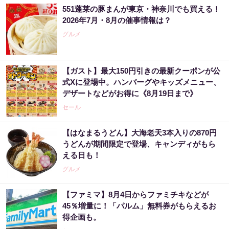
すぐ株価暴落に備えて下さい」
551蓬莱の豚まんが東京・神奈川でも買える！
PR（Acoco.）
2026年7月・8月の催事情報は？
グルメ
【ガスト】最大150円引きの最新クーポンが公
式Xに登場中。ハンバーグやキッズメニュー、
デザートなどがお得に《8月19日まで》
セール
【はなまるうどん】大海老天3本入りの870円
うどんが期間限定で登場、キャンディがもら
える日も！
グルメ
【ファミマ】8月4日からファミチキなどが
45％増量に！「パルム」無料券がもらえるお
得企画も。