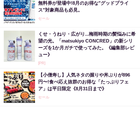
無料券が登場中!8月のお得な"グッドプライ
ス"対象商品も必見。
セール
くせ・うねり・広がり...梅雨時期の髪悩みに希
望の光。「matsukiyo CONCRED」の新シリ
ーズを1か月ガチで使ってみた。《編集部レビ
ュー》
[PR]
【小僧寿し】人気ネタの握りや丼ぶりが896
円〜!食べ応え抜群のお得な「たっぷりフェ
ア」は平日限定《8月31日まで》
セール