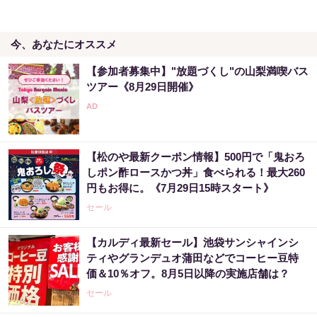
今、あなたにオススメ
【参加者募集中】"放題づくし"の山梨満喫バス
ツアー《8月29日開催》
【松のや最新クーポン情報】500円で「鬼おろ
しポン酢ロースかつ丼」食べられる！最大260
円もお得に。《7月29日15時スタート》
セール
【カルディ最新セール】池袋サンシャインシ
ティやグランデュオ蒲田などでコーヒー豆特
価＆10％オフ。8月5日以降の実施店舗は？
セール