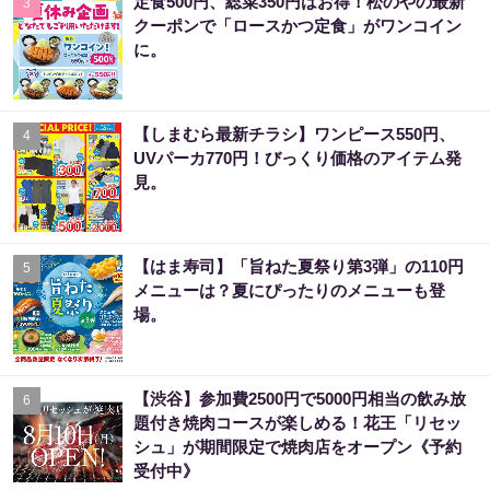
定食500円、総菜350円はお得！松のやの最新
3
クーポンで「ロースかつ定食」がワンコイン
に。
【しまむら最新チラシ】ワンピース550円、
4
UVパーカ770円！びっくり価格のアイテム発
見。
【はま寿司】「旨ねた夏祭り第3弾」の110円
5
メニューは？夏にぴったりのメニューも登
場。
【渋谷】参加費2500円で5000円相当の飲み放
6
題付き焼肉コースが楽しめる！花王「リセッ
シュ」が期間限定で焼肉店をオープン《予約
受付中》