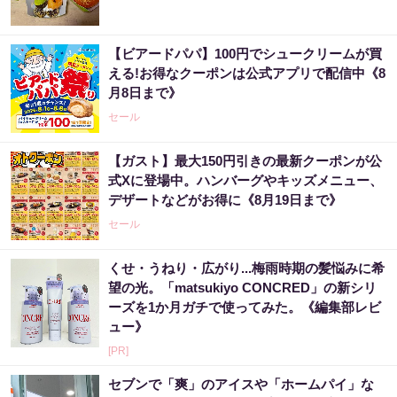
【ビアードパパ】100円でシュークリームが買
える!お得なクーポンは公式アプリで配信中《8
月8日まで》
セール
【ガスト】最大150円引きの最新クーポンが公
式Xに登場中。ハンバーグやキッズメニュー、
デザートなどがお得に《8月19日まで》
セール
くせ・うねり・広がり...梅雨時期の髪悩みに希
望の光。「matsukiyo CONCRED」の新シリ
ーズを1か月ガチで使ってみた。《編集部レビ
ュー》
[PR]
セブンで「爽」のアイスや「ホームパイ」な