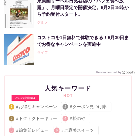
果実園リーベル日比谷店の「パフェ食べ放
題」、月曜日限定で開催決定。8月2日18時か
ら予約受付スタート。
グルメ
コストコを1日無料で体験できる！8月30日ま
でお得なキャンペーンを実施中
ライフ
Recommended by
人気キーワード
HOT
みんなの関心No.1
お得なキャンペーン
クーポン見つけ隊
1
2
トクトクトーキョー
松のや
3
4
編集部レビュー
ご褒美スイーツ
5
6