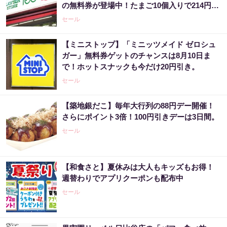
の無料券が登場中！たまご10個入りで214円な
どのお得企画も見逃せない。
セール
【ミニストップ】「ミニッツメイド ゼロシュ
ガー」無料券ゲットのチャンスは8月10日ま
で！ホットスナックも今だけ20円引き。
セール
【築地銀だこ】毎年大行列の88円デー開催！
さらにポイント3倍！100円引きデーは3日間。
セール
【和食さと】夏休みは大人もキッズもお得！
週替わりでアプリクーポンも配布中
セール