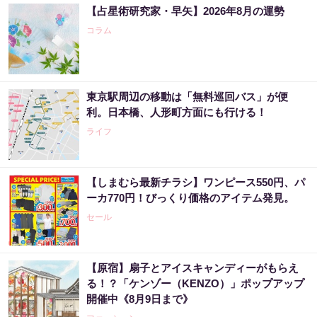
【占星術研究家・早矢】2026年8月の運勢
コラム
東京駅周辺の移動は「無料巡回バス」が便
利。日本橋、人形町方面にも行ける！
ライフ
【しまむら最新チラシ】ワンピース550円、パ
ーカ770円！びっくり価格のアイテム発見。
セール
【原宿】扇子とアイスキャンディーがもらえ
る！？「ケンゾー（KENZO）」ポップアップ
開催中《8月9日まで》