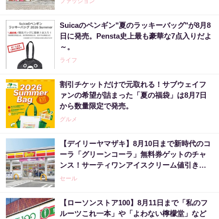
ファッション
Suicaのペンギン"夏のラッキーバッグ"が8月8
日に発売。Pensta史上最も豪華な7点入りだよ
～。
ライフ
割引チケットだけで元取れる！サブウェイフ
ァンの希望が詰まった「夏の福袋」は8月7日
から数量限定で発売。
グルメ
【デイリーヤマザキ】8月10日まで新時代のコ
ーラ「グリーンコーラ」無料券ゲットのチャ
ンス！サーティワンアイスクリーム値引きな
どお得企画も目白押し。
セール
【ローソンストア100】8月11日まで「私のフ
ルーツこれ一本」や「よわない檸檬堂」など