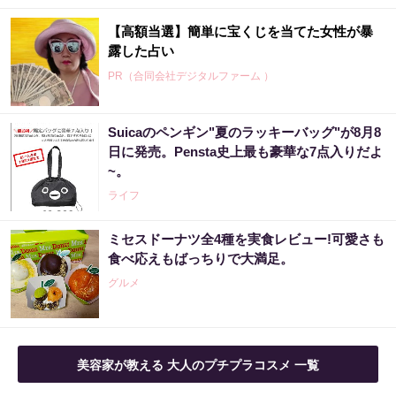
【高額当選】簡単に宝くじを当てた女性が暴
露した占い
PR（合同会社デジタルファーム ）
Suicaのペンギン"夏のラッキーバッグ"が8月8
日に発売。Pensta史上最も豪華な7点入りだよ
~。
ライフ
ミセスドーナツ全4種を実食レビュー!可愛さも
食べ応えもばっちりで大満足。
グルメ
美容家が教える 大人のプチプラコスメ 一覧