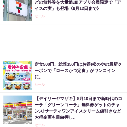
どの無料券を大量追加!アプリ会員限定で「ア
イスの実」も登場《8月12日まで》
セール
定食500円、総菜350円はお得!松のやの最新ク
ーポンで「ロースかつ定食」がワンコイン
に。
セール
【デイリーヤマザキ】8月10日まで新時代のコ
ーラ「グリーンコーラ」無料券ゲットのチャ
ンス!サーティワンアイスクリーム値引きなど
お得企画も目白押し。
セール