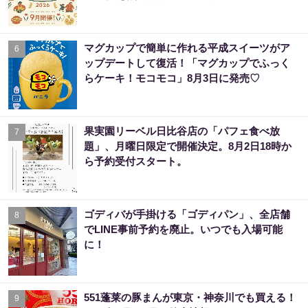
マグカップで簡単に作れる平成スイーツがア
6
ップデートして復活！「マグカップでふっく
らケーキ！モコモコ」8月3日に発売♡
果実園リーベル日比谷店の「パフェ食べ放
7
題」、月曜日限定で開催決定。8月2日18時か
ら予約受付スタート。
ゴディバが手掛ける「ゴディパン」、全店舗
8
でLINE事前予約を廃止。いつでも入場可能
に！
551蓬莱の豚まんが東京・神奈川でも買える！
9