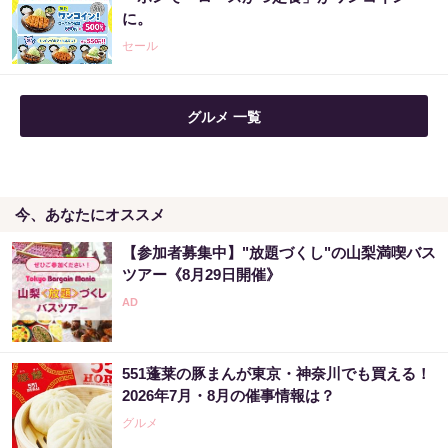
に。
セール
グルメ 一覧
今、あなたにオススメ
【参加者募集中】"放題づくし"の山梨満喫バス
ツアー《8月29日開催》
551蓬莱の豚まんが東京・神奈川でも買える！
2026年7月・8月の催事情報は？
グルメ