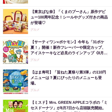
【東京ばな奈】「くまのプーさん」原作デビ
ュー100周年記念！シールやグッズ付きの商品
が登場♡
グルメ
【サーティワン×ポケモン】今年も「31ポケ
夏！」開催！新作フレーバーや限定カップ、
アイスケーキなど必見のラインアップ《8月1
日スタート》
グルメ
【はま寿司】「旨ねた夏祭り第3弾」の110円
メニューは？夏にぴったりのメニューも登
場。
グルメ
【ミスド】Mrs. GREEN APPLEコラボの「ミ
セスドーナツ」が8月7日から店頭販売開始。