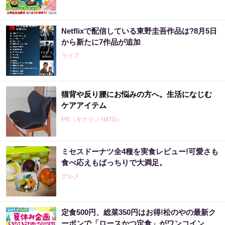
Netflixで配信している東野圭吾作品は?8月5日
から新たに7作品が追加
ライフ
猫背や反り腰にお悩みの方へ。生活になじむ
ケアアイテム
PR（キナリノ×MTG）
ミセスドーナツ全4種を実食レビュー!可愛さも
食べ応えもばっちりで大満足。
グルメ
定食500円、総菜350円はお得!松のやの最新ク
ーポンで「ロースかつ定食」がワンコイン