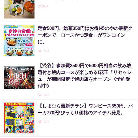
グルメ
定食500円、総菜350円はお得!松のやの最新ク
ーポンで「ロースかつ定食」がワンコイン
に。
セール
【渋谷】参加費2500円で5000円相当の飲み放
題付き焼肉コースが楽しめる!花王「リセッシ
ュ」が期間限定で焼肉店をオープン《予約受
付中》
セール
【しまむら最新チラシ】ワンピース550円、パ
ーカ770円!びっくり価格のアイテム発見。
セール