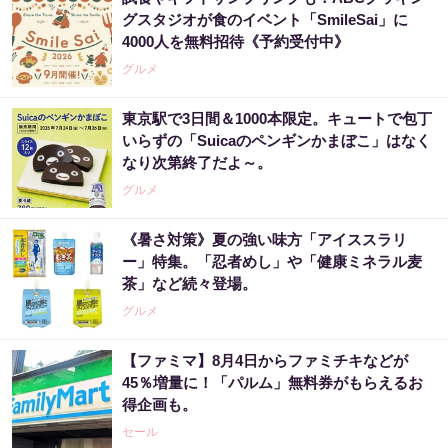
グスタジオが食のイベント「SmileSai」に
4000人を無料招待《予約受付中》
グルメ
東京駅で3日間＆1000本限定。キュートで包丁
いらずの「Suicaのペンギンかまぼこ」はなく
なり次第終了だよ～。
グルメ
《暑さ対策》夏の強い味方「アイススラリ
ー」特集。「忍者めし」や「健康ミネラル麦
茶」など続々登場。
グルメ
【ファミマ】8月4日からファミチキなどが
45％増量に！「パルム」無料券がもらえるお
得企画も。
セール