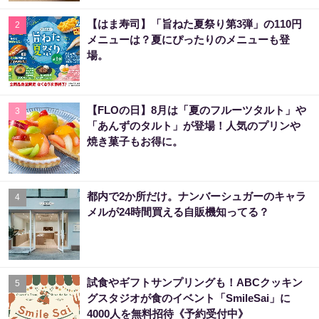
【はま寿司】「旨ねた夏祭り第3弾」の110円
2
メニューは？夏にぴったりのメニューも登
場。
【FLOの日】8月は「夏のフルーツタルト」や
3
「あんずのタルト」が登場！人気のプリンや
焼き菓子もお得に。
都内で2か所だけ。ナンバーシュガーのキャラ
4
メルが24時間買える自販機知ってる？
試食やギフトサンプリングも！ABCクッキン
5
グスタジオが食のイベント「SmileSai」に
4000人を無料招待《予約受付中》