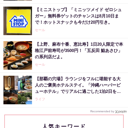
【ミニストップ】「ミニッツメイド ゼロシュ
ガー」無料券ゲットのチャンスは8月10日ま
で！ホットスナックも今だけ20円引き。
セール
【上野、麻布十番、恵比寿】1日20人限定で本
格江戸前寿司が3500円！「五反田 鮨あさひ」
の系列店だよ。
セール
【那覇の穴場】ラウンジをフルに堪能する大
人のご褒美ホテルステイ。「沖縄ハーバービ
ューホテル」でリアルに過ごした1泊2日をレ
ビュー。
ライフ
Recommended by
人気キーワード