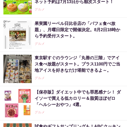
ネット予約は7月13日から順次スタート！
グルメ
果実園リーベル日比谷店の「パフェ食べ放
題」、月曜日限定で開催決定。8月2日18時か
ら予約受付スタート。
グルメ
東京駅すぐのラウンジ「丸善の三階」でアイ
ス食べ放題がスタート。プラス1100円でご当
地アイスを好きなだけ堪能できるよ～。
グルメ
【保存版】ダイエット中でも罪悪感ナシ！ ダ
イソーで買える低カロリー＆脂質ほぼゼロ
「ヘルシーおやつ」4選。
グルメ
試食やギフトサンプリングも！ABCクッキン