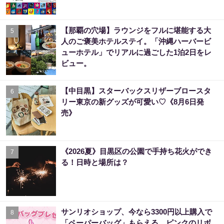
【那覇の穴場】ラウンジをフルに堪能する大
5
人のご褒美ホテルステイ。「沖縄ハーバービ
ューホテル」でリアルに過ごした1泊2日をレ
ビュー。
【中目黒】スターバックスリザーブロースタ
6
リー東京の新グッズが可愛い♡《8月6日発
売》
《2026夏》目黒区の公園で手持ち花火ができ
7
る！日時と場所は？
サンリオショップ、今なら3300円以上購入で
8
「ペーパーバッグ」もらえる。ピンクのリボ