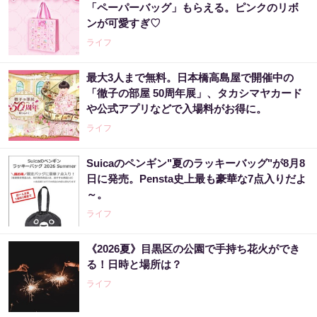
「ペーパーバッグ」もらえる。ピンクのリボ
ンが可愛すぎ♡
ライフ
最大3人まで無料。日本橋高島屋で開催中の
「徹子の部屋 50周年展」、タカシマヤカード
や公式アプリなどで入場料がお得に。
ライフ
Suicaのペンギン"夏のラッキーバッグ"が8月8
日に発売。Pensta史上最も豪華な7点入りだよ
～。
ライフ
《2026夏》目黒区の公園で手持ち花火ができ
る！日時と場所は？
ライフ