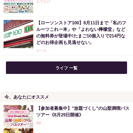
おでかけ
【ローソンストア100】8月11日まで「私のフ
ルーツこれ一本」や「よわない檸檬堂」など
の無料券が登場中!たまご10個入りで214円な
どのお得企画も見逃せない。
セール
ライフ 一覧
今、あなたにオススメ
【参加者募集中】"放題づくし"の山梨満喫バス
ツアー《8月29日開催》