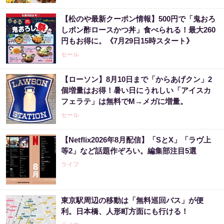
【松のや最新クーポン情報】500円で「鬼おろ
しポン酢ロースかつ丼」食べられる！最大260
円もお得に。《7月29日15時スタート》
セール
【ローソン】8月10日まで「からあげクン」2
個増量はお得！暑い日にうれしい「アイスカ
フェラテ」は無料でM→メガに増量。
セール
【Netflix2026年8月配信】「SとX」「ラヴ上
等2」など話題作ぞろい。編集部注目5選
ライフ
東京駅周辺の移動は「無料巡回バス」が便
利。日本橋、人形町方面にも行ける！