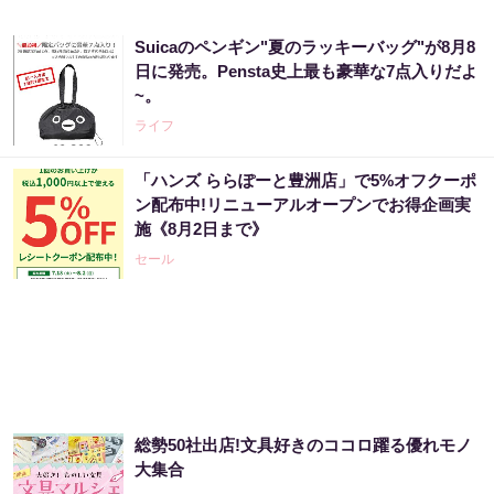
Suicaのペンギン"夏のラッキーバッグ"が8月8
日に発売。Pensta史上最も豪華な7点入りだよ
~。
ライフ
「ハンズ ららぽーと豊洲店」で5%オフクーポ
ン配布中!リニューアルオープンでお得企画実
施《8月2日まで》
セール
総勢50社出店!文具好きのココロ躍る優れモノ
大集合