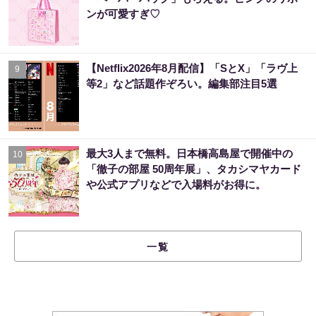
ンが可愛すぎ♡
【Netflix2026年8月配信】「SとX」「ラヴ上
9
等2」など話題作ぞろい。編集部注目5選
最大3人まで無料。日本橋高島屋で開催中の
10
「徹子の部屋 50周年展」、タカシマヤカード
や公式アプリなどで入場料がお得に。
一覧