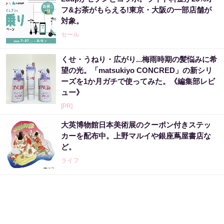
フ&お茶がもらえる!東京・大阪の一部店舗が
対象。
セール
くせ・うねり・広がり...梅雨時期の髪悩みに希
望の光。「matsukiyo CONCRED」の新シリ
ーズを1か月ガチで使ってみた。《編集部レビ
ュー》
[PR]
大英博物館日本美術展のクーポン付きステッ
カーを配布中。上野マルイや銀座蔦屋書店な
ど。
ライフ