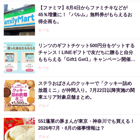
【ファミマ】8月4日からファミチキなどが
45％増量に！「パルム」無料券がもらえるお
得企画も。
セール
リンツのギフトチケット500円分をゲットする
チャンス！LINEギフトで友だちに贈ると自分
ももらえる「Gift1 Get1」キャンペーン開催
中。
セール
ステラおばさんのクッキーで「クッキー詰め
放題ミニ」が仲間入り。7月22日以降実施の関
東エリア対象店舗まとめ。
グルメ
551蓬莱の豚まんが東京・神奈川でも買える！
2026年7月・8月の催事情報は？
グルメ