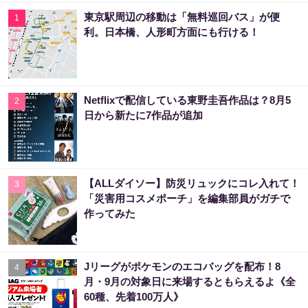
東京駅周辺の移動は「無料巡回バス」が便
1
利。日本橋、人形町方面にも行ける！
Netflixで配信している東野圭吾作品は？8月5
2
日から新たに7作品が追加
【ALLダイソー】防災リュックにコレ入れて！
3
「災害用コスメポーチ」を編集部員がガチで
作ってみた
Jリーグがポケモンのエコバッグを配布！8
4
月・9月の対象日に来場するともらえるよ《全
60種、先着100万人》