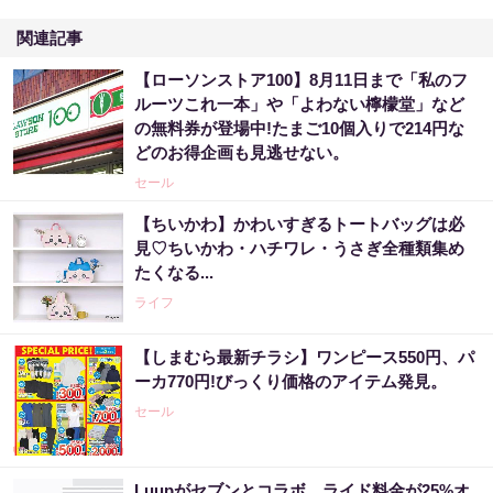
関連記事
【ローソンストア100】8月11日まで「私のフ
ルーツこれ一本」や「よわない檸檬堂」など
の無料券が登場中!たまご10個入りで214円な
どのお得企画も見逃せない。
セール
【ちいかわ】かわいすぎるトートバッグは必
見♡ちいかわ・ハチワレ・うさぎ全種類集め
たくなる...
ライフ
【しまむら最新チラシ】ワンピース550円、パ
ーカ770円!びっくり価格のアイテム発見。
セール
Luupがセブンとコラボ。ライド料金が25%オ