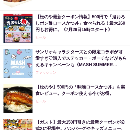
【松のや最新クーポン情報】500円で「鬼おろ
しポン酢ロースかつ丼」食べられる！最大260
円もお得に。《7月29日15時スタート》
セール
サンリオキャラクターズとの限定コラボが可
愛すぎ♡購入でステッカー・ポーチなどがもら
えるキャンペーンも《MASH SUMMER
WEEK 2026》
ファッション
【松のや】500円の「味噌ロースかつ丼」を実
食レビュー。クーポン使える今がお得。
セール
【ガスト】最大150円引きの最新クーポンが公
式Xに登場中。ハンバーグやキッズメニュー、