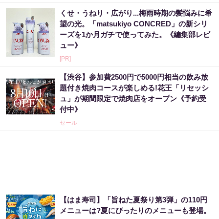
くせ・うねり・広がり...梅雨時期の髪悩みに希
望の光。「matsukiyo CONCRED」の新シリ
ーズを1か月ガチで使ってみた。《編集部レビ
ュー》
[PR]
【渋谷】参加費2500円で5000円相当の飲み放
題付き焼肉コースが楽しめる!花王「リセッシ
ュ」が期間限定で焼肉店をオープン《予約受
付中》
セール
【はま寿司】「旨ねた夏祭り第3弾」の110円
メニューは?夏にぴったりのメニューも登場。