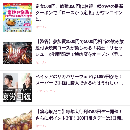
定食500円、総菜350円はお得！松のやの最新
クーポンで「ロースかつ定食」がワンコイン
に。
セール
【渋谷】参加費2500円で5000円相当の飲み放
題付き焼肉コースが楽しめる！花王「リセッ
シュ」が期間限定で焼肉店をオープン《予約
受付中》
セール
ベイシアのリカバリーウェアは1089円から！
スーパーで手軽に購入できるのはうれしい...。
ファッション
【築地銀だこ】毎年大行列の88円デー開催！
さらにポイント3倍！100円引きデーは3日間。
セール