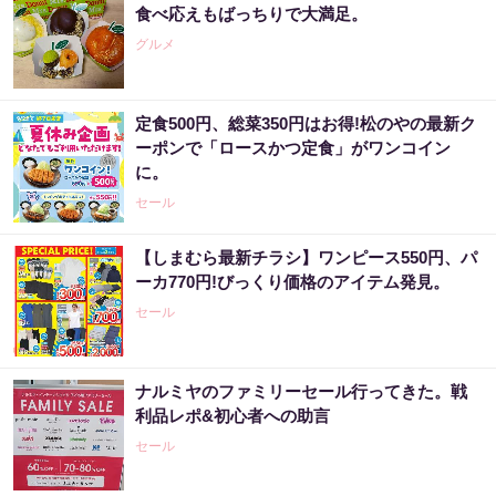
食べ応えもばっちりで大満足。
グルメ
定食500円、総菜350円はお得!松のやの最新ク
ーポンで「ロースかつ定食」がワンコイン
に。
セール
【しまむら最新チラシ】ワンピース550円、パ
ーカ770円!びっくり価格のアイテム発見。
セール
ナルミヤのファミリーセール行ってきた。戦
利品レポ&初心者への助言
セール