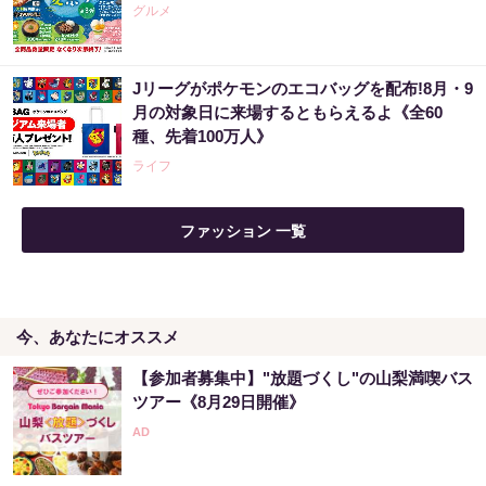
グルメ
Jリーグがポケモンのエコバッグを配布!8月・9
月の対象日に来場するともらえるよ《全60
種、先着100万人》
ライフ
ファッション 一覧
今、あなたにオススメ
【参加者募集中】"放題づくし"の山梨満喫バス
ツアー《8月29日開催》