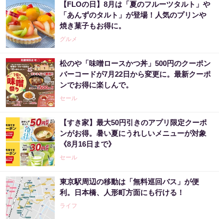
【FLOの日】8月は「夏のフルーツタルト」や
「あんずのタルト」が登場！人気のプリンや
焼き菓子もお得に。
グルメ
松のや「味噌ロースかつ丼」500円のクーポン
バーコードが7月22日から変更に。最新クーポ
ンでお得に楽しんで。
セール
【すき家】最大50円引きのアプリ限定クーポ
ンがお得。暑い夏にうれしいメニューが対象
《8月16日まで》
セール
東京駅周辺の移動は「無料巡回バス」が便
利。日本橋、人形町方面にも行ける！
ライフ