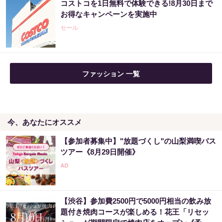
コストコを1日無料で体験できる!8月30日まで
“宝くじは運じゃなかった”当たる人の“共通
お得なキャンペーンを実施中
点”を知っただけ
セール
PR（合同会社デジタルファーム ）
「え、こんなセールやってたの？」80％OFF
ファッション 一覧
以上が続々登場！Amazonの本気が...
PR（Amazon）
今、あなたにオススメ
宝くじが当たる人にだけ共通する“ある特
徴”とは？
【参加者募集中】"放題づくし"の山梨満喫バス
PR（合同会社デジタルファーム ）
ツアー《8月29日開催》
世界トップレベルの元証券マンが暴露「負け
投資家がハマってる3つの落とし穴」
【渋谷】参加費2500円で5000円相当の飲み放
PR（Acoco.）
題付き焼肉コースが楽しめる！花王「リセッ