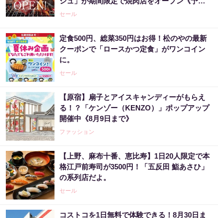
シュ」が期間限定で焼肉店をオープン《予約
受付中》
セール
定食500円、総菜350円はお得！松のやの最新
クーポンで「ロースかつ定食」がワンコイン
に。
セール
【原宿】扇子とアイスキャンディーがもらえ
る！？「ケンゾー（KENZO）」ポップアップ
開催中《8月9日まで》
ファッション
【上野、麻布十番、恵比寿】1日20人限定で本
格江戸前寿司が3500円！「五反田 鮨あさひ」
の系列店だよ。
セール
コストコを1日無料で体験できる！8月30日ま