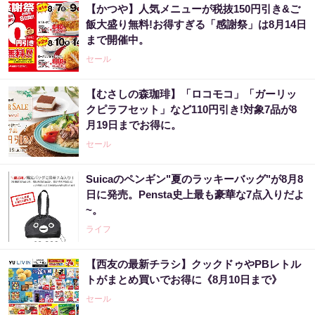
【かつや】人気メニューが税抜150円引き&ご
飯大盛り無料!お得すぎる「感謝祭」は8月14日
まで開催中。
セール
【むさしの森珈琲】「ロコモコ」「ガーリッ
クピラフセット」など110円引き!対象7品が8
月19日までお得に。
セール
Suicaのペンギン"夏のラッキーバッグ"が8月8
日に発売。Pensta史上最も豪華な7点入りだよ
~。
ライフ
【西友の最新チラシ】クックドゥやPBレトル
トがまとめ買いでお得に《8月10日まで》
セール