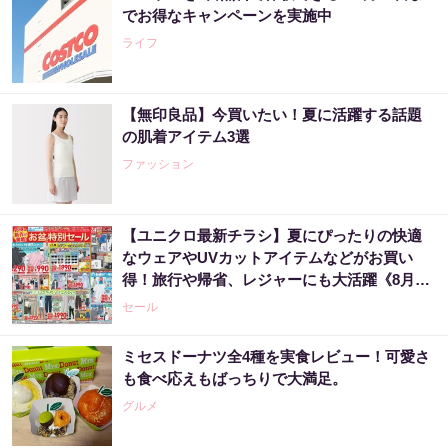
でお得なキャンペーンを実施中
ライフ
【無印良品】今買いたい！夏に活躍する話題
の肌着アイテム3選
ファッション
【ユニクロ最新チラシ】夏にぴったりの快適
なウェアやUVカットアイテムなどがお買い
得！旅行や帰省、レジャーにも大活躍《8月13
日まで》
セール
ミセスドーナツ全4種を実食レビュー！可愛さ
も食べ応えもばっちりで大満足。
グルメ