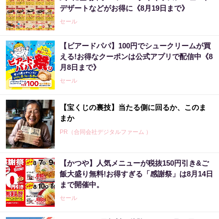
デザートなどがお得に《8月19日まで》
セール
【ビアードパパ】100円でシュークリームが買
える!お得なクーポンは公式アプリで配信中《8
月8日まで》
セール
【宝くじの裏技】当たる側に回るか、このま
まか
PR（合同会社デジタルファーム ）
【かつや】人気メニューが税抜150円引き&ご
宝くじ当たる人だけが気づいている違い
飯大盛り無料!お得すぎる「感謝祭」は8月14日
まで開催中。
PR（合同会社デジタルファーム ）
セール