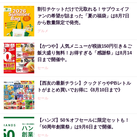
割引チケットだけで元取れる！サブウェイフ
ァンの希望が詰まった「夏の福袋」は8月7日
から数量限定で発売。
グルメ
【かつや】人気メニューが税抜150円引き＆ご
飯大盛り無料！お得すぎる「感謝祭」は8月14
日まで開催中。
セール
【西友の最新チラシ】クックドゥやPBレトル
トがまとめ買いでお得に《8月10日まで》
セール
【ハンズ】50％オフセールに限定セットも！
「50周年創業祭」は9月6日まで開催。
セール