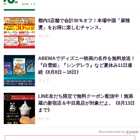
都内3店舗で会計30％オフ！本場中国「麻辣
燙」をお得に楽しむチャンス。
セール
ABEMAでディズニー映画の名作を無料放送！
『白雪姫」『シンデレラ』など夏休み11日連
続《8月8日～18日》
ライフ
LINE友だち限定で無料クーポン配信中！無添
蔵の新宿店＆中目黒店が対象だよ。《8月13日
まで》
セール
Recommended by