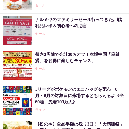
セール
ナルミヤのファミリーセール行ってきた。戦
利品レポ＆初心者への助言
セール
都内3店舗で会計30％オフ！本場中国「麻辣
燙」をお得に楽しむチャンス。
セール
Jリーグがポケモンのエコバッグを配布！8
月・9月の対象日に来場するともらえるよ《全
60種、先着100万人》
ライフ
【松のや】全品半額は残り3日！「大感謝祭」