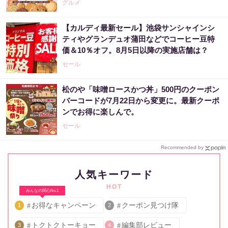
グルメ
【カルディ最新セール】池袋サンシャインシ
ティやグランデュオ蒲田などでコーヒー豆特
価＆10％オフ。8月5日以降の実施店舗は？
セール
松のや「味噌ロースかつ丼」500円のクーポン
バーコードが7月22日から変更に。最新クーポ
ンでお得に楽しんで。
セール
Recommended by
人気キーワード
HOT
みんなの関心No.1
お得なキャンペーン
クーポン見つけ隊
1
2
トクトクトーキョー
編集部レビュー
3
4