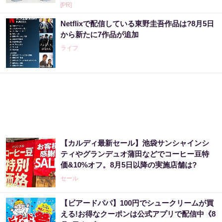
[PR]
Netflixで配信している東野圭吾作品は?8月5日
から新たに7作品が追加
ライフ
【カルディ最新セール】池袋サンシャインシ
ティやグランデュオ蒲田などでコーヒー豆特
価&10%オフ。8月5日以降の実施店舗は?
セール
【ビアードパパ】100円でシュークリームが買
える!お得なクーポンは公式アプリで配信中《8