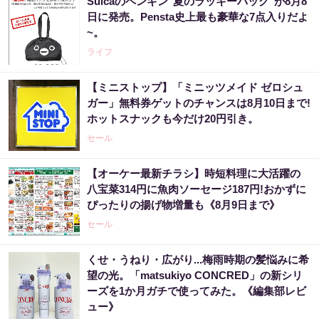
Suicaのペンギン"夏のラッキーバッグ"が8月8
日に発売。Pensta史上最も豪華な7点入りだよ
~。
ライフ
【ミニストップ】「ミニッツメイド ゼロシュ
ガー」無料券ゲットのチャンスは8月10日まで!
ホットスナックも今だけ20円引き。
セール
【オーケー最新チラシ】時短料理に大活躍の
八宝菜314円に魚肉ソーセージ187円!おかずに
ぴったりの揚げ物増量も《8月9日まで》
セール
くせ・うねり・広がり...梅雨時期の髪悩みに希
望の光。「matsukiyo CONCRED」の新シリ
ーズを1か月ガチで使ってみた。《編集部レビ
ュー》