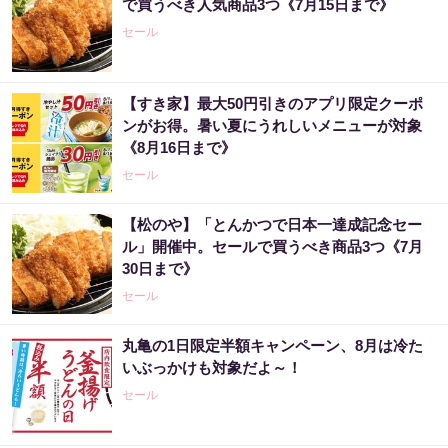
で買うべき人気商品3つ《7月15日まで》
セール
【すき家】最大50円引きのアプリ限定クーポ
ンがお得。暑い夏にうれしいメニューが対象
《8月16日まで》
セール
【松のや】「とんかつで日本一達成記念セー
ル」開催中。セールで買うべき商品3つ《7月
30日まで》
セール
丸亀の1日限定半額キャンペーン、8月は冷た
いぶっかけも対象だよ～！
セール