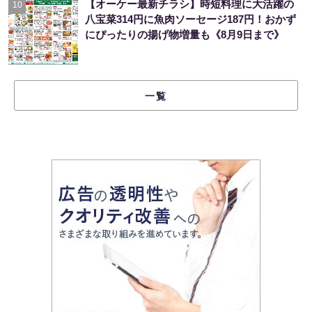
【オーケー最新チラシ】時短料理に大活躍の
10
八宝菜314円に魚肉ソーセージ187円！おかず
にぴったりの揚げ物増量も《8月9日まで》
一覧