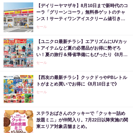
【デイリーヤマザキ】8月10日まで新時代のコ
ーラ「グリーンコーラ」無料券ゲットのチャ
ンス！サーティワンアイスクリーム値引きな
どお得企画も目白押し。
セール
【ユニクロ最新チラシ】エアリズムにUVカッ
トアイテムなど夏の必需品がお得に勢ぞろ
い！夏の旅行＆帰省準備にもぴったり《8月6
日まで》
セール
【西友の最新チラシ】クックドゥやPBレトル
トがまとめ買いでお得に《8月10日まで》
セール
ステラおばさんのクッキーで「クッキー詰め
放題ミニ」が仲間入り。7月22日以降実施の関
東エリア対象店舗まとめ。