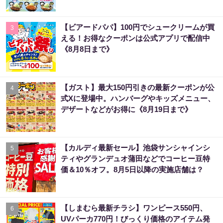
【ビアードパパ】100円でシュークリームが買
3
える！お得なクーポンは公式アプリで配信中
《8月8日まで》
【ガスト】最大150円引きの最新クーポンが公
4
式Xに登場中。ハンバーグやキッズメニュー、
デザートなどがお得に《8月19日まで》
【カルディ最新セール】池袋サンシャインシ
5
ティやグランデュオ蒲田などでコーヒー豆特
価＆10％オフ。8月5日以降の実施店舗は？
【しまむら最新チラシ】ワンピース550円、
6
UVパーカ770円！びっくり価格のアイテム発