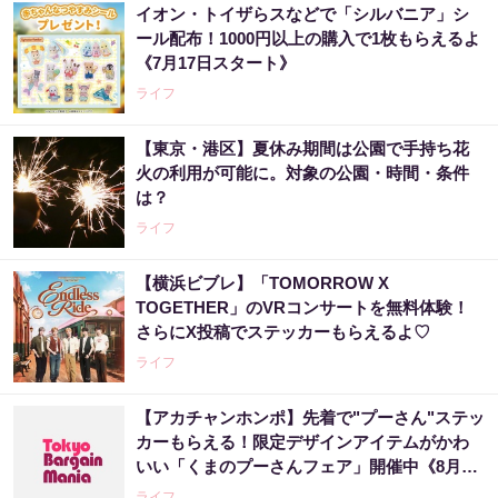
イオン・トイザらスなどで「シルバニア」シ
ール配布！1000円以上の購入で1枚もらえるよ
《7月17日スタート》
ライフ
【東京・港区】夏休み期間は公園で手持ち花
火の利用が可能に。対象の公園・時間・条件
は？
ライフ
【横浜ビブレ】「TOMORROW X
TOGETHER」のVRコンサートを無料体験！
さらにX投稿でステッカーもらえるよ♡
ライフ
【アカチャンホンポ】先着で"プーさん"ステッ
カーもらえる！限定デザインアイテムがかわ
いい「くまのプーさんフェア」開催中《8月27
日まで》
ライフ