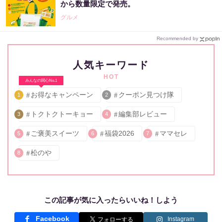
から数量限定で発売。
グルメ
Recommended by
人気キーワード
HOT
みんなの関心No.1
お得なキャンペーン
クーポン見つけ隊
1
2
トクトクトーキョー
編集部レビュー
3
4
ご褒美スイーツ
福袋2026
ママセレ
5
6
7
松のや
8
この記事が気に入ったらいいね！しよう
Facebook
Instagram