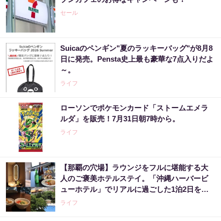
セール
Suicaのペンギン"夏のラッキーバッグ"が8月8
日に発売。Pensta史上最も豪華な7点入りだよ
～。
ライフ
ローソンでポケモンカード「ストームエメラ
ルダ」を販売！7月31日朝7時から。
ライフ
【那覇の穴場】ラウンジをフルに堪能する大
人のご褒美ホテルステイ。「沖縄ハーバービ
ューホテル」でリアルに過ごした1泊2日をレ
ビュー。
ライフ