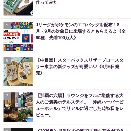
作ってみた
Jリーグがポケモンのエコバッグを配布！8
5
月・9月の対象日に来場するともらえるよ《全
60種、先着100万人》
【中目黒】スターバックスリザーブロースタ
6
リー東京の新グッズが可愛い♡《8月6日発
売》
【那覇の穴場】ラウンジをフルに堪能する大
7
人のご褒美ホテルステイ。「沖縄ハーバービ
ューホテル」でリアルに過ごした1泊2日をレ
ビュー。
《2026夏》目黒区の公園で手持ち花火ができ