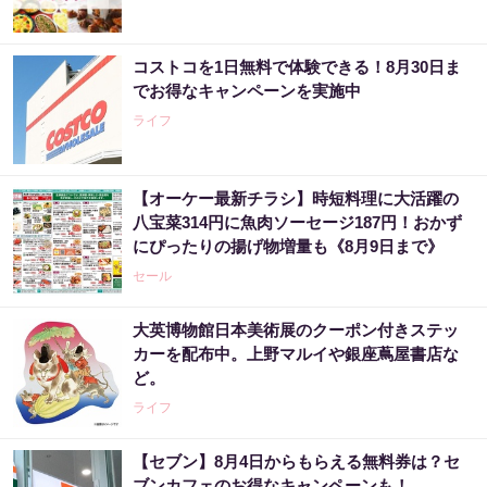
コストコを1日無料で体験できる！8月30日ま
でお得なキャンペーンを実施中
ライフ
【オーケー最新チラシ】時短料理に大活躍の
八宝菜314円に魚肉ソーセージ187円！おかず
にぴったりの揚げ物増量も《8月9日まで》
セール
大英博物館日本美術展のクーポン付きステッ
カーを配布中。上野マルイや銀座蔦屋書店な
ど。
ライフ
【セブン】8月4日からもらえる無料券は？セ
ブンカフェのお得なキャンペーンも！