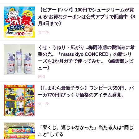
【ビアードパパ】100円でシュークリームが買
える!お得なクーポンは公式アプリで配信中《8
月8日まで》
セール
くせ・うねり・広がり...梅雨時期の髪悩みに希
望の光。「matsukiyo CONCRED」の新シリ
ーズを1か月ガチで使ってみた。《編集部レビ
ュー》
[PR]
【しまむら最新チラシ】ワンピース550円、パ
ーカ770円!びっくり価格のアイテム発見。
セール
「宝くじ、運じゃなかった」当たる人は“同じ
こと”してる