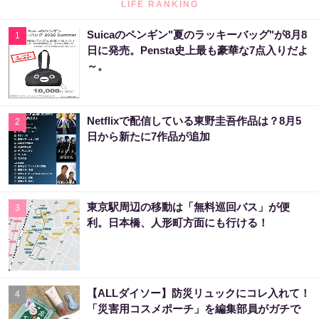
LIFE RANKING
Suicaのペンギン"夏のラッキーバッグ"が8月8
1
日に発売。Pensta史上最も豪華な7点入りだよ
～。
Netflixで配信している東野圭吾作品は？8月5
2
日から新たに7作品が追加
東京駅周辺の移動は「無料巡回バス」が便
3
利。日本橋、人形町方面にも行ける！
【ALLダイソー】防災リュックにコレ入れて！
4
「災害用コスメポーチ」を編集部員がガチで