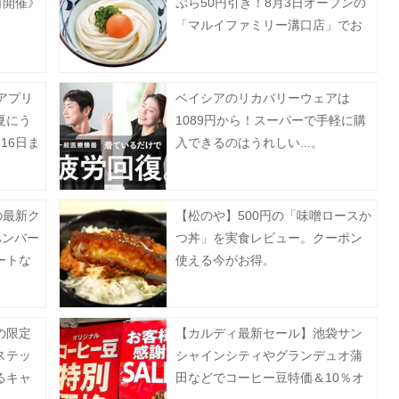
日開催》
ぷら50円引き！8月3日オープンの
「マルイファミリー溝口店」でお
得企画開催中。
アプリ
ベイシアのリカバリーウェアは
夏にう
1089円から！スーパーで手軽に購
16日ま
入できるのはうれしい...。
の最新ク
【松のや】500円の「味噌ロースか
ハンバー
つ丼」を実食レビュー。クーポン
ートな
使える今がお得。
》
の限定
【カルディ最新セール】池袋サン
ステッ
シャインシティやグランデュオ蒲
るキャ
田などでコーヒー豆特価＆10％オ