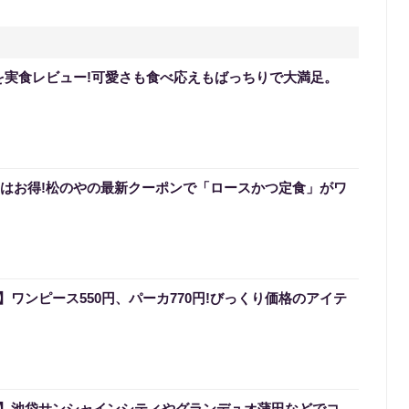
を実食レビュー!可愛さも食べ応えもばっちりで大満足。
0円はお得!松のやの最新クーポンで「ロースかつ定食」がワ
ワンピース550円、パーカ770円!びっくり価格のアイテ
】池袋サンシャインシティやグランデュオ蒲田などでコ