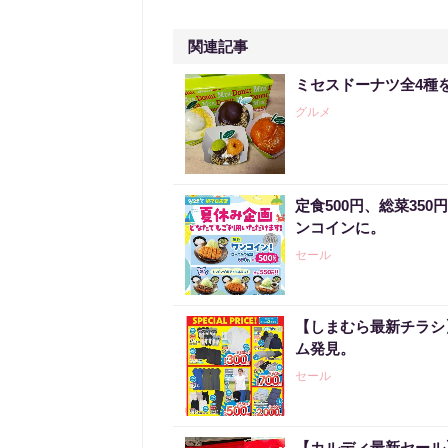
関連記事
ミセスドーナツ全4種
グルメ
定食500円、総菜35
ンコインに。
セール
【しまむら最新チラシ】
ム発見。
セール
【カルディ最新セール