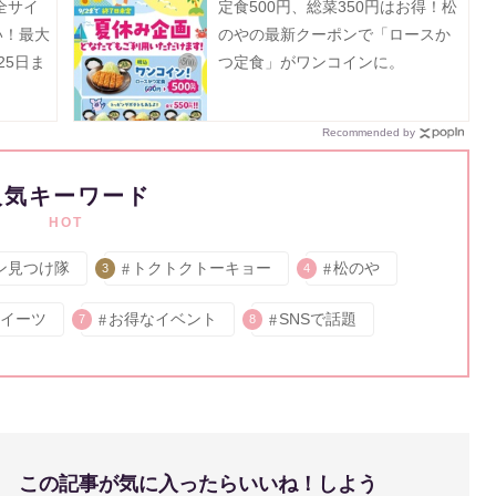
全サイ
定食500円、総菜350円はお得！松
い！最大
のやの最新クーポンで「ロースか
25日ま
つ定食」がワンコインに。
Recommended by
人気キーワード
HOT
ン見つけ隊
トクトクトーキョー
松のや
3
4
イーツ
お得なイベント
SNSで話題
7
8
この記事が気に入ったらいいね！しよう