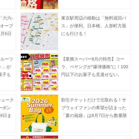
ER
フ。8月5日以降の実施店舗は？
「六六-
東京駅周辺の移動は「無料巡回バ
でオープ
ス」が便利。日本橋、人形町方面
月6日
にも行ける！
フルーツ
【業務スーパー8月の特売】コー
ト」が
ラ、ペヤングが"爆弾価格"に！100
菓子も
円以下のお菓子も見逃せない。
シューク
割引チケットだけで元取れる！サ
ーポン
ブウェイファンの希望が詰まった
8日ま
「夏の福袋」は8月7日から数量限
定で発売。