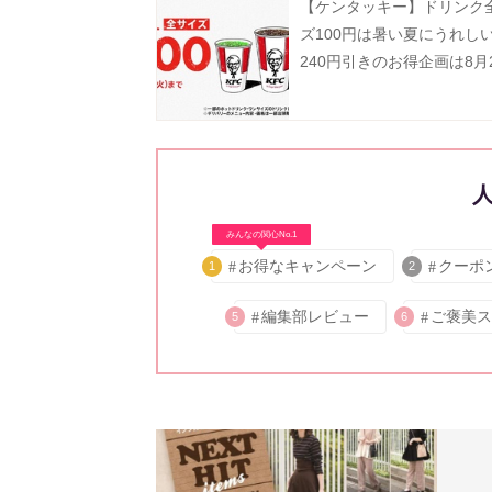
【ケンタッキー】ドリンク
ズ100円は暑い夏にうれし
240円引きのお得企画は8月
で。
みんなの関心No.1
お得なキャンペーン
クーポ
1
2
編集部レビュー
ご褒美ス
5
6