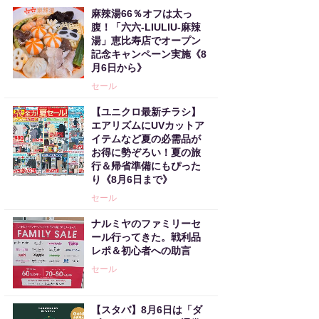
麻辣湯66％オフは太っ
腹！「六六-LIULIU-麻辣
湯」恵比寿店でオープン
記念キャンペーン実施《8
月6日から》
セール
【ユニクロ最新チラシ】
エアリズムにUVカットア
イテムなど夏の必需品が
お得に勢ぞろい！夏の旅
行＆帰省準備にもぴった
り《8月6日まで》
セール
ナルミヤのファミリーセ
ール行ってきた。戦利品
レポ＆初心者への助言
セール
【スタバ】8月6日は「ダ