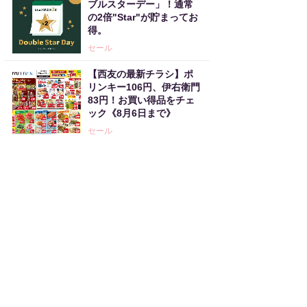
ブルスターデー」！通常
の2倍"Star"が貯まってお
得。
セール
【西友の最新チラシ】ポ
リンキー106円、伊右衛門
83円！お買い得品をチェ
ック《8月6日まで》
セール