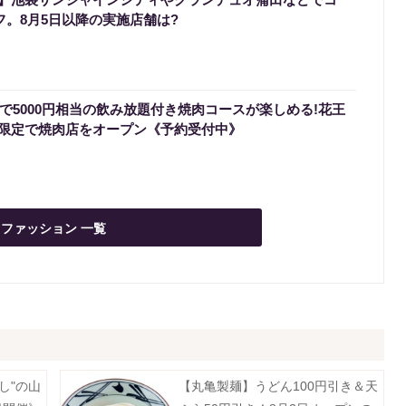
フ。8月5日以降の実施店舗は?
円で5000円相当の飲み放題付き焼肉コースが楽しめる!花王
限定で焼肉店をオープン《予約受付中》
ファッション 一覧
し"の山
【丸亀製麺】うどん100円引き＆天