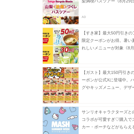
梨満喫バスツアー《8月29
【すき家】最大50円引きの
限定クーポンがお得。暑い
れしいメニューが対象《8月
で》
【ガスト】最大150円引き
ーポンが公式Xに登場中。
グやキッズメニュー、デザ
どがお得に《8月19日まで
サンリオキャラクターズと
コラボが可愛すぎ♡購入で
カー・ポーチなどがもらえ