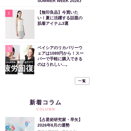
SUMMER WEEK 2026》
【無印良品】今買いた
2
い！夏に活躍する話題の
肌着アイテム3選
ベイシアのリカバリーウ
3
ェアは1089円から！スー
パーで手軽に購入できる
のはうれしい...。
一覧
新着コラム
COLUMN
【占星術研究家・早矢】
2026年8月の運勢