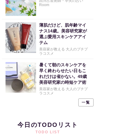
西洋占星術師・早矢の占い
Room
薄肌だけど、肌年齢マイ
ナス14歳。美容研究家が
選ぶ愛用スキンケアアイ
テム
美容家が教える 大人のプチプ
ラコスメ
暑くて朝のスキンケアを
早く終わらせたい日もこ
れだけは省かない。49歳
美容研究家の時短ケア術
美容家が教える 大人のプチプ
ラコスメ
一覧
今日のTODOリスト
TODO LIST