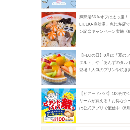
ンペーンも《MASH SUMM
WEEK 2026》
麻辣湯66％オフは太っ腹！
LIULIU-麻辣湯」恵比寿店
ン記念キャンペーン実施《8
から》
【FLOの日】8月は「夏の
タルト」や「あんずのタル
登場！人気のプリンや焼き
お得に。
【ビアードパパ】100円で
リームが買える！お得なク
は公式アプリで配信中《8月
で》