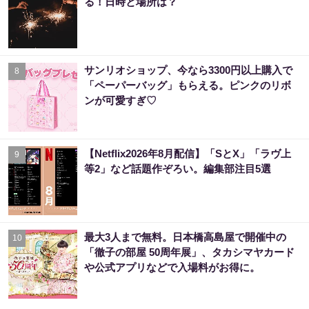
る！日時と場所は？
サンリオショップ、今なら3300円以上購入で
8
「ペーパーバッグ」もらえる。ピンクのリボ
ンが可愛すぎ♡
【Netflix2026年8月配信】「SとX」「ラヴ上
9
等2」など話題作ぞろい。編集部注目5選
最大3人まで無料。日本橋高島屋で開催中の
10
「徹子の部屋 50周年展」、タカシマヤカード
や公式アプリなどで入場料がお得に。