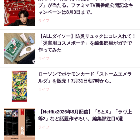
プ」が当たる。ファミマTV新番組公開記念キ
ャンペーンは8月3日まで。
ライフ
【ALLダイソー】防災リュックにコレ入れて！
「災害用コスメポーチ」を編集部員がガチで
作ってみた
ライフ
ローソンでポケモンカード「ストームエメラ
ルダ」を販売！7月31日朝7時から。
ライフ
【Netflix2026年8月配信】「SとX」「ラヴ上
等2」など話題作ぞろい。編集部注目5選
ライフ