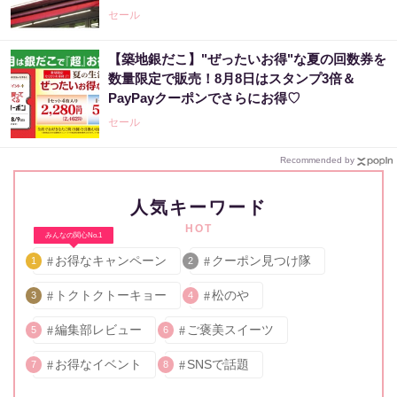
どのお得企画も見逃せない。
セール
【築地銀だこ】"ぜったいお得"な夏の回数券を
数量限定で販売！8月8日はスタンプ3倍＆
PayPayクーポンでさらにお得♡
セール
Recommended by
人気キーワード
HOT
みんなの関心No.1
お得なキャンペーン
クーポン見つけ隊
1
2
トクトクトーキョー
松のや
3
4
編集部レビュー
ご褒美スイーツ
5
6
お得なイベント
SNSで話題
7
8