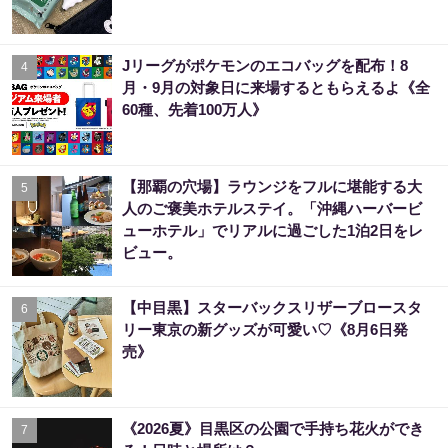
Jリーグがポケモンのエコバッグを配布！8
4
月・9月の対象日に来場するともらえるよ《全
60種、先着100万人》
【那覇の穴場】ラウンジをフルに堪能する大
5
人のご褒美ホテルステイ。「沖縄ハーバービ
ューホテル」でリアルに過ごした1泊2日をレ
ビュー。
【中目黒】スターバックスリザーブロースタ
6
リー東京の新グッズが可愛い♡《8月6日発
売》
《2026夏》目黒区の公園で手持ち花火ができ
7