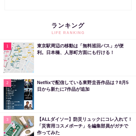
ランキング
LIFE RANKING
東京駅周辺の移動は「無料巡回バス」が便
1
利。日本橋、人形町方面にも行ける！
Netflixで配信している東野圭吾作品は？8月5
2
日から新たに7作品が追加
【ALLダイソー】防災リュックにコレ入れて！
3
「災害用コスメポーチ」を編集部員がガチで
作ってみた