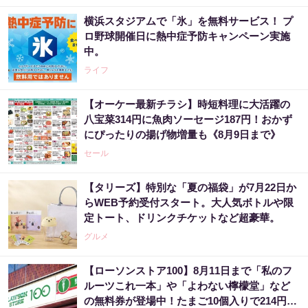
横浜スタジアムで「氷」を無料サービス！ プ
ロ野球開催日に熱中症予防キャンペーン実施
中。
ライフ
【オーケー最新チラシ】時短料理に大活躍の
八宝菜314円に魚肉ソーセージ187円！おかず
にぴったりの揚げ物増量も《8月9日まで》
セール
【タリーズ】特別な「夏の福袋」が7月22日か
らWEB予約受付スタート。大人気ボトルや限
定トート、ドリンクチケットなど超豪華。
グルメ
【ローソンストア100】8月11日まで「私のフ
ルーツこれ一本」や「よわない檸檬堂」など
の無料券が登場中！たまご10個入りで214円な