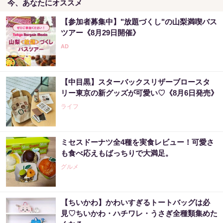
今、あなたにオススメ
【参加者募集中】"放題づくし"の山梨満喫バス
ツアー《8月29日開催》
【中目黒】スターバックスリザーブロースタ
リー東京の新グッズが可愛い♡《8月6日発売》
ライフ
ミセスドーナツ全4種を実食レビュー！可愛さ
も食べ応えもばっちりで大満足。
グルメ
【ちいかわ】かわいすぎるトートバッグは必
見♡ちいかわ・ハチワレ・うさぎ全種類集めた