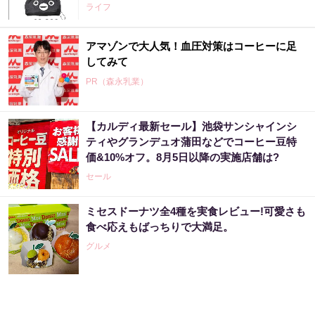
ライフ
アマゾンで大人気！血圧対策はコーヒーに足
してみて
PR（森永乳業）
【カルディ最新セール】池袋サンシャインシ
ティやグランデュオ蒲田などでコーヒー豆特
価&10%オフ。8月5日以降の実施店舗は?
セール
ミセスドーナツ全4種を実食レビュー!可愛さも
食べ応えもばっちりで大満足。
グルメ