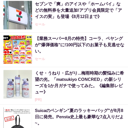
セブンで「爽」のアイスや「ホームパイ」な
どの無料券を大量追加!アプリ会員限定で「ア
イスの実」も登場《8月12日まで》
セール
【業務スーパー8月の特売】コーラ、ペヤング
が"爆弾価格"に!100円以下のお菓子も見逃せな
い。
セール
くせ・うねり・広がり...梅雨時期の髪悩みに希
望の光。「matsukiyo CONCRED」の新シリ
ーズを1か月ガチで使ってみた。《編集部レビ
ュー》
[PR]
Suicaのペンギン"夏のラッキーバッグ"が8月8
日に発売。Pensta史上最も豪華な7点入りだよ
~。