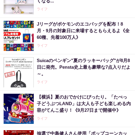
くなる...
ライフ
Jリーグがポケモンのエコバッグを配布！8
月・9月の対象日に来場するともらえるよ《全
60種、先着100万人》
ライフ
Suicaのペンギン"夏のラッキーバッグ"が8月8
日に発売。Pensta史上最も豪華な7点入りだよ
～。
ライフ
【横浜】夏のおでかけにぴったり。「たべっ
子どうぶつLAND」は大人も子ども楽しめる内
容がてんこ盛り！《9月27日まで開催中》
ライフ
抽選で中島健人さん使用「ポップコーンカッ