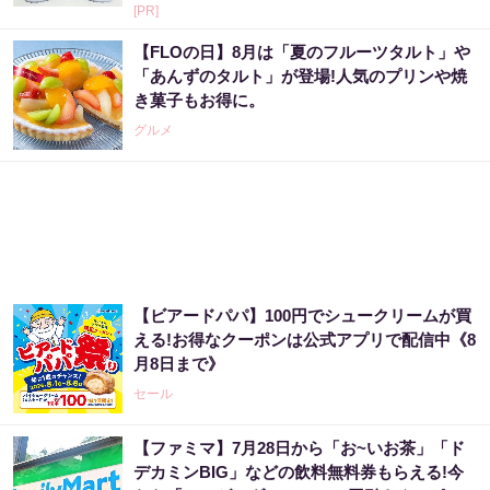
[PR]
【FLOの日】8月は「夏のフルーツタルト」や
「あんずのタルト」が登場!人気のプリンや焼
き菓子もお得に。
グルメ
【ビアードパパ】100円でシュークリームが買
える!お得なクーポンは公式アプリで配信中《8
月8日まで》
セール
【ファミマ】7月28日から「お~いお茶」「ド
デカミンBIG」などの飲料無料券もらえる!今