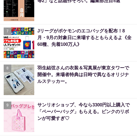
等2」など話題作ぞろい。編集部注目5選
Jリーグがポケモンのエコバッグを配布！8
7
月・9月の対象日に来場するともらえるよ《全
60種、先着100万人》
羽生結弦さんの衣装＆写真展が東京タワーで
8
開催中。来場者特典は日時で異なるオリジナ
ルステッカー。
サンリオショップ、今なら3300円以上購入で
9
「ペーパーバッグ」もらえる。ピンクのリボ
ンが可愛すぎ♡