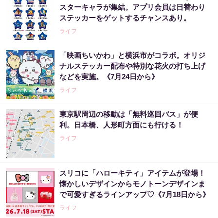
スターキャラが集結。アプリ会員は日替わり
ステッカーをゲットするチャンスあり。
ライフ
「映画ちいかわ」と横浜市がコラボ。オリジ
ナルステッカー配布や特別な花火の打ち上げ
などを実施。《7月24日から》
ライフ
東京駅周辺の移動は「無料巡回バス」が便
利。日本橋、人形町方面にも行ける！
ライフ
スリコに「ハローキティ」アイテムが登場！
懐かしいデザインからモノトーンデザインま
で可愛すぎるラインアップ♡《7月18日から》
ライフ