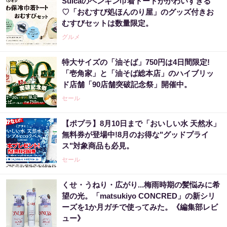
Suicaのペンギン巾着トートがかわいすぎる
♡「おむすび処ほんのり屋」のグッズ付きお
むすびセットは数量限定。
グルメ
特大サイズの「油そば」750円は4日間限定!
「壱角家」と「油そば総本店」のハイブリッ
ド店舗「90店舗突破記念祭」開催中。
セール
【ポプラ】8月10日まで「おいしい水 天然水」
無料券が登場中!8月のお得な"グッドプライ
ス"対象商品も必見。
セール
くせ・うねり・広がり...梅雨時期の髪悩みに希
望の光。「matsukiyo CONCRED」の新シリ
ーズを1か月ガチで使ってみた。《編集部レビ
ュー》