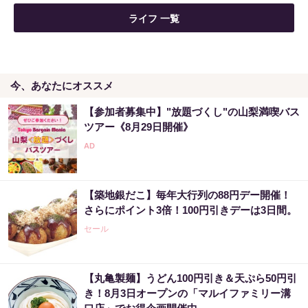
ライフ 一覧
今、あなたにオススメ
【参加者募集中】"放題づくし"の山梨満喫バス
ツアー《8月29日開催》
【築地銀だこ】毎年大行列の88円デー開催！
さらにポイント3倍！100円引きデーは3日間。
セール
【丸亀製麺】うどん100円引き＆天ぷら50円引
き！8月3日オープンの「マルイファミリー溝