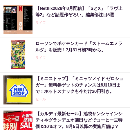
【Netflix2026年8月配信】「SとX」「ラヴ上
等2」など話題作ぞろい。編集部注目5選
ライフ
ローソンでポケモンカード「ストームエメラ
ルダ」を販売！7月31日朝7時から。
ライフ
【ミニストップ】「ミニッツメイド ゼロシュ
ガー」無料券ゲットのチャンスは8月10日ま
で！ホットスナックも今だけ20円引き。
セール
【カルディ最新セール】池袋サンシャインシ
ティやグランデュオ蒲田などでコーヒー豆特
価＆10％オフ。8月5日以降の実施店舗は？