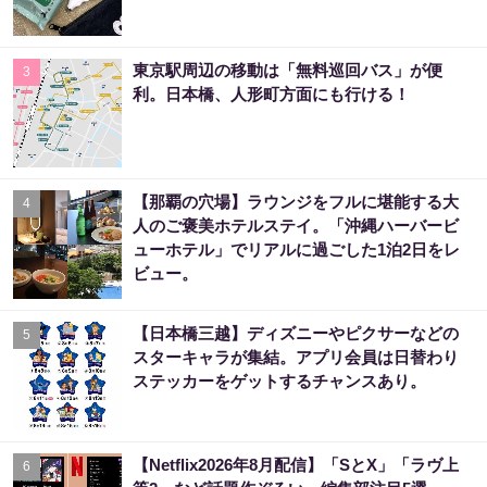
東京駅周辺の移動は「無料巡回バス」が便
3
利。日本橋、人形町方面にも行ける！
【那覇の穴場】ラウンジをフルに堪能する大
4
人のご褒美ホテルステイ。「沖縄ハーバービ
ューホテル」でリアルに過ごした1泊2日をレ
ビュー。
【日本橋三越】ディズニーやピクサーなどの
5
スターキャラが集結。アプリ会員は日替わり
ステッカーをゲットするチャンスあり。
【Netflix2026年8月配信】「SとX」「ラヴ上
6