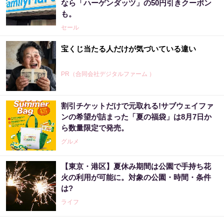
なら「ハーゲンダッツ」の50円引きクーポン
も。
セール
宝くじ当たる人だけが気づいている違い
PR（合同会社デジタルファーム ）
割引チケットだけで元取れる!サブウェイファ
ンの希望が詰まった「夏の福袋」は8月7日か
ら数量限定で発売。
グルメ
【東京・港区】夏休み期間は公園で手持ち花
火の利用が可能に。対象の公園・時間・条件
は?
ライフ