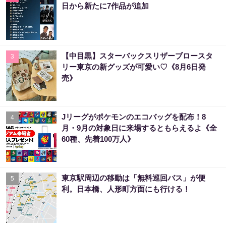
日から新たに7作品が追加
【中目黒】スターバックスリザーブロースタ
3
リー東京の新グッズが可愛い♡《8月6日発
売》
Jリーグがポケモンのエコバッグを配布！8
4
月・9月の対象日に来場するともらえるよ《全
60種、先着100万人》
東京駅周辺の移動は「無料巡回バス」が便
5
利。日本橋、人形町方面にも行ける！