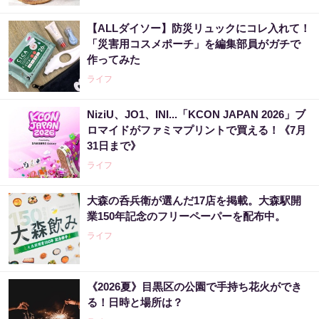
【ALLダイソー】防災リュックにコレ入れて！
「災害用コスメポーチ」を編集部員がガチで
作ってみた
ライフ
NiziU、JO1、INI...「KCON JAPAN 2026」ブ
ロマイドがファミマプリントで買える！《7月
31日まで》
ライフ
大森の呑兵衛が選んだ17店を掲載。大森駅開
業150年記念のフリーペーパーを配布中。
ライフ
《2026夏》目黒区の公園で手持ち花火ができ
る！日時と場所は？