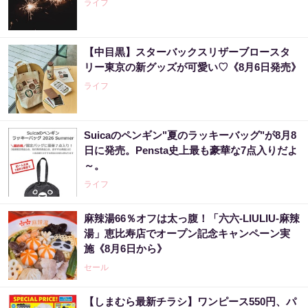
ライフ
【中目黒】スターバックスリザーブロースタ
リー東京の新グッズが可愛い♡《8月6日発売》
ライフ
Suicaのペンギン"夏のラッキーバッグ"が8月8
日に発売。Pensta史上最も豪華な7点入りだよ
～。
ライフ
麻辣湯66％オフは太っ腹！「六六-LIULIU-麻辣
湯」恵比寿店でオープン記念キャンペーン実
施《8月6日から》
セール
【しまむら最新チラシ】ワンピース550円、パ