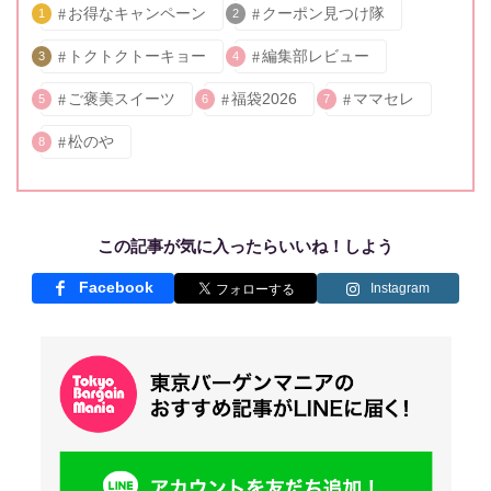
お得なキャンペーン
クーポン見つけ隊
1
2
トクトクトーキョー
編集部レビュー
3
4
ご褒美スイーツ
福袋2026
ママセレ
5
6
7
松のや
8
この記事が気に入ったらいいね！しよう
Facebook
Instagram