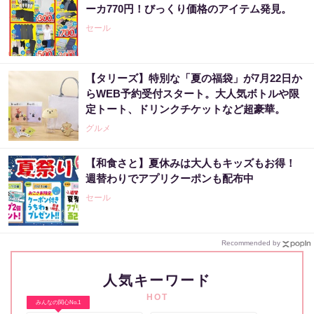
ーカ770円！びっくり価格のアイテム発見。
セール
【タリーズ】特別な「夏の福袋」が7月22日か
らWEB予約受付スタート。大人気ボトルや限
定トート、ドリンクチケットなど超豪華。
グルメ
【和食さと】夏休みは大人もキッズもお得！
週替わりでアプリクーポンも配布中
セール
Recommended by
人気キーワード
HOT
みんなの関心No.1