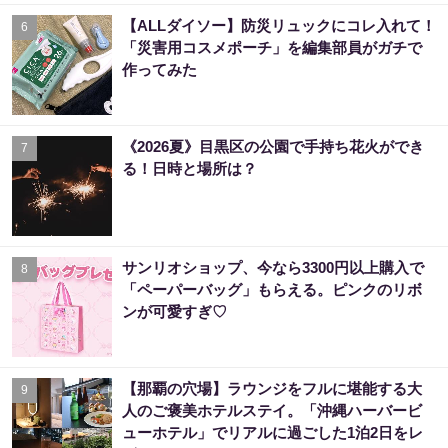
【ALLダイソー】防災リュックにコレ入れて！
6
「災害用コスメポーチ」を編集部員がガチで
作ってみた
《2026夏》目黒区の公園で手持ち花火ができ
7
る！日時と場所は？
サンリオショップ、今なら3300円以上購入で
8
「ペーパーバッグ」もらえる。ピンクのリボ
ンが可愛すぎ♡
【那覇の穴場】ラウンジをフルに堪能する大
9
人のご褒美ホテルステイ。「沖縄ハーバービ
ューホテル」でリアルに過ごした1泊2日をレ