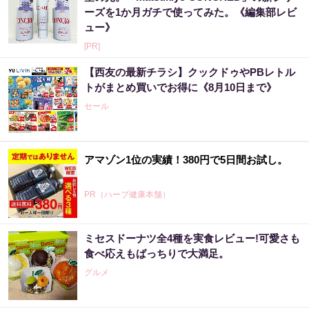
ーズを1か月ガチで使ってみた。《編集部レビ
ュー》
[PR]
【西友の最新チラシ】クックドゥやPBレトル
トがまとめ買いでお得に《8月10日まで》
セール
アマゾン1位の実績！380円で5日間お試し。
PR（ハーブ健康本舗）
ミセスドーナツ全4種を実食レビュー!可愛さも
食べ応えもばっちりで大満足。
グルメ