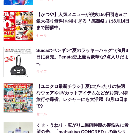
【かつや】人気メニューが税抜150円引き&ご
飯大盛り無料!お得すぎる「感謝祭」は8月14日
まで開催中。
セール
Suicaのペンギン"夏のラッキーバッグ"が8月8
日に発売。Pensta史上最も豪華な7点入りだよ
~。
ライフ
【ユニクロ最新チラシ】夏にぴったりの快適
なウェアやUVカットアイテムなどがお買い得!
旅行や帰省、レジャーにも大活躍《8月13日ま
で》
セール
くせ・うねり・広がり...梅雨時期の髪悩みに希
望の光。「matsukiyo CONCRED」の新シリ