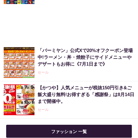
「バーミヤン」公式Xで20%オフクーポン登場
中!ラーメン・丼・焼餃子にサイドメニューや
デザートもお得に《7月1日まで》
セール
【かつや】人気メニューが税抜150円引き&ご
飯大盛り無料!お得すぎる「感謝祭」は8月14日
まで開催中。
セール
ファッション 一覧