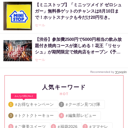
【ミニストップ】「ミニッツメイド ゼロシュ
ガー」無料券ゲットのチャンスは8月10日ま
で！ホットスナックも今だけ20円引き。
セール
【渋谷】参加費2500円で5000円相当の飲み放
題付き焼肉コースが楽しめる！花王「リセッ
シュ」が期間限定で焼肉店をオープン《予約
受付中》
セール
Recommended by
人気キーワード
HOT
みんなの関心No.1
お得なキャンペーン
クーポン見つけ隊
1
2
トクトクトーキョー
編集部レビュー
3
4
ご褒美スイーツ
福袋2026
ママセレ
5
6
7