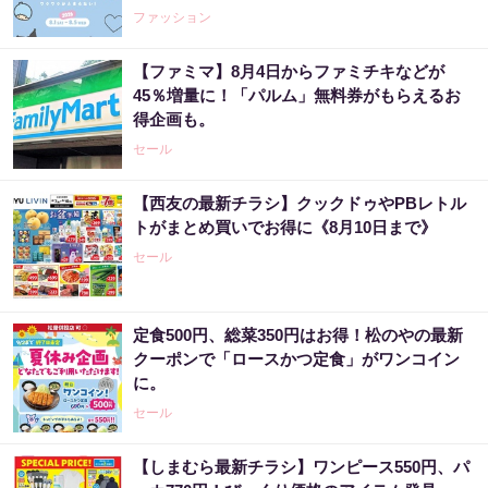
WEEK 2026》
ファッション
【ファミマ】8月4日からファミチキなどが
45％増量に！「パルム」無料券がもらえるお
得企画も。
セール
【西友の最新チラシ】クックドゥやPBレトル
トがまとめ買いでお得に《8月10日まで》
セール
定食500円、総菜350円はお得！松のやの最新
クーポンで「ロースかつ定食」がワンコイン
に。
セール
【しまむら最新チラシ】ワンピース550円、パ