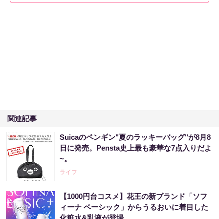
関連記事
Suicaのペンギン"夏のラッキーバッグ"が8月8
日に発売。Pensta史上最も豪華な7点入りだよ
~。
ライフ
【1000円台コスメ】花王の新ブランド「ソフ
ィーナ ベーシック」からうるおいに着目した
化粧水&乳液が登場