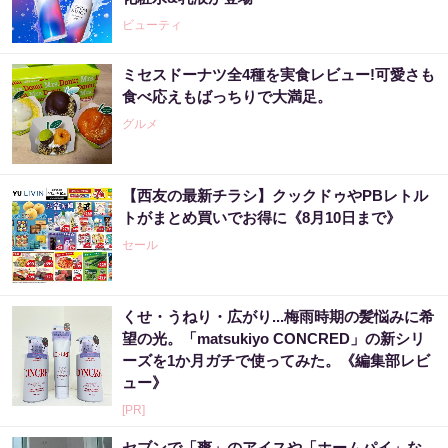
ビューティ
ミセスドーナツ全4種を実食レビュー!可愛さも
食べ応えもばっちりで大満足。
グルメ
【西友の最新チラシ】クックドゥやPBレトル
トがまとめ買いでお得に《8月10日まで》
セール
くせ・うねり・広がり...梅雨時期の髪悩みに希
望の光。「matsukiyo CONCRED」の新シリ
ーズを1か月ガチで使ってみた。《編集部レビ
ュー》
[PR]
セブンで「爽」のアイスや「ホームパイ」な