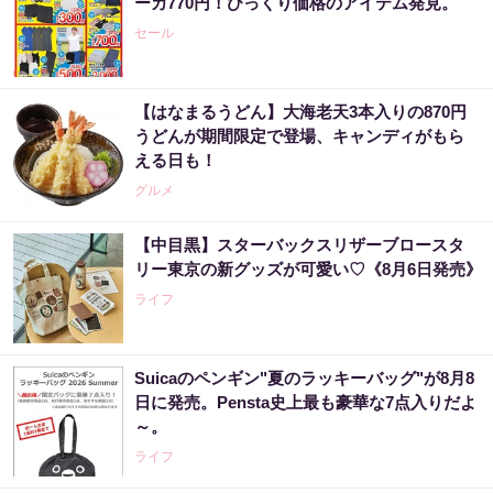
ーカ770円！びっくり価格のアイテム発見。
セール
【はなまるうどん】大海老天3本入りの870円
うどんが期間限定で登場、キャンディがもら
える日も！
グルメ
【中目黒】スターバックスリザーブロースタ
リー東京の新グッズが可愛い♡《8月6日発売》
ライフ
Suicaのペンギン"夏のラッキーバッグ"が8月8
日に発売。Pensta史上最も豪華な7点入りだよ
～。
ライフ