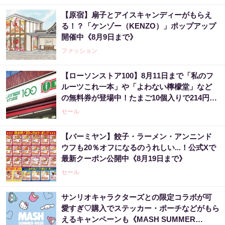
【原宿】扇子とアイスキャンディーがもらえ
る！？「ケンゾー（KENZO）」ポップアップ
開催中《8月9日まで》
ファッション
【ローソンストア100】8月11日まで「私のフ
ルーツこれ一本」や「よわない檸檬堂」など
の無料券が登場中！たまご10個入りで214円な
どのお得企画も見逃せない。
セール
【バーミヤン】餃子・ラーメン・アンニンド
ウフも20％オフになるのうれしい...！公式Xで
最新クーポン公開中《8月19日まで》
セール
サンリオキャラクターズとの限定コラボが可
愛すぎ♡購入でステッカー・ポーチなどがもら
えるキャンペーンも《MASH SUMMER