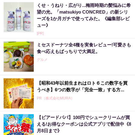
くせ・うねり・広がり...梅雨時期の髪悩みに希
望の光。「matsukiyo CONCRED」の新シリ
ーズを1か月ガチで使ってみた。《編集部レビ
ュー》
[PR]
ミセスドーナツ全4種を実食レビュー!可愛さも
食べ応えもばっちりで大満足。
グルメ
【昭和43年以前生まれはロト６この数字を買
うべき】6つの数字が「完全一致」する方...
PR（株式会社MURA）
【ビアードパパ】100円でシュークリームが買
宝くじ当たる人だけが気づいている違い
える!お得なクーポンは公式アプリで配信中《8
月8日まで》
PR（合同会社デジタルファーム ）