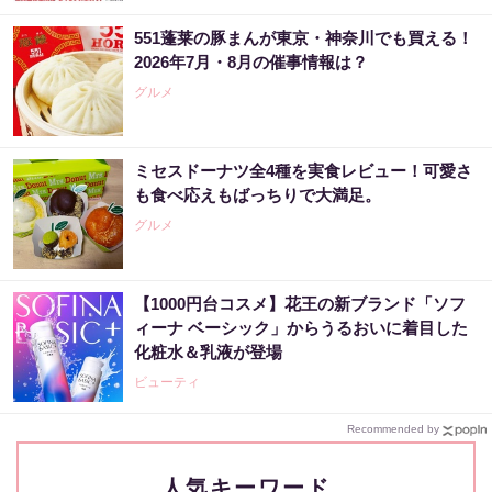
551蓬莱の豚まんが東京・神奈川でも買える！
2026年7月・8月の催事情報は？
グルメ
ミセスドーナツ全4種を実食レビュー！可愛さ
も食べ応えもばっちりで大満足。
グルメ
【1000円台コスメ】花王の新ブランド「ソフ
ィーナ ベーシック」からうるおいに着目した
化粧水＆乳液が登場
ビューティ
Recommended by
人気キーワード