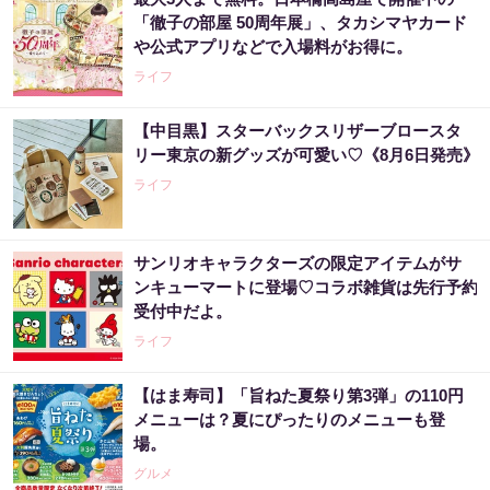
「徹子の部屋 50周年展」、タカシマヤカード
や公式アプリなどで入場料がお得に。
ライフ
【中目黒】スターバックスリザーブロースタ
リー東京の新グッズが可愛い♡《8月6日発売》
ライフ
サンリオキャラクターズの限定アイテムがサ
ンキューマートに登場♡コラボ雑貨は先行予約
受付中だよ。
ライフ
【はま寿司】「旨ねた夏祭り第3弾」の110円
メニューは？夏にぴったりのメニューも登
場。
グルメ