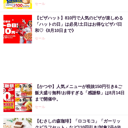
セール
【ピザハット】810円で人気のピザが楽しめる
「え、こんなセールやってたの？」80％OFF
「ハットの日」は必見!土日はお得なピザパ日
以上が続々登場！Amazonの本気が...
和♡《8月10日まで》
PR（Amazon）
セール
【宝くじの裏技】当たる側に回るか、このま
まか
PR（合同会社デジタルファーム ）
【かつや】人気メニューが税抜150円引き&ご
【昭和43年以前生まれはロト６この数字を買
飯大盛り無料!お得すぎる「感謝祭」は8月14日
うべき】6つの数字が「完全一致」する方...
まで開催中。
PR（株式会社MURA）
セール
【むさしの森珈琲】「ロコモコ」「ガーリッ
Amazon今日も見逃せない！80%OFF以上が
クピラフセット」など110円引き!対象7品が8