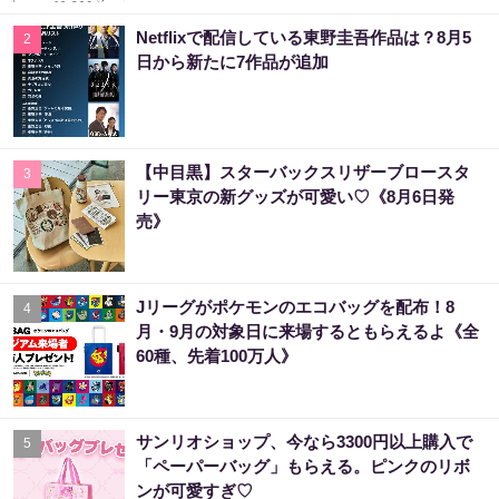
Netflixで配信している東野圭吾作品は？8月5
2
日から新たに7作品が追加
【中目黒】スターバックスリザーブロースタ
3
リー東京の新グッズが可愛い♡《8月6日発
売》
Jリーグがポケモンのエコバッグを配布！8
4
月・9月の対象日に来場するともらえるよ《全
60種、先着100万人》
サンリオショップ、今なら3300円以上購入で
5
「ペーパーバッグ」もらえる。ピンクのリボ
ンが可愛すぎ♡