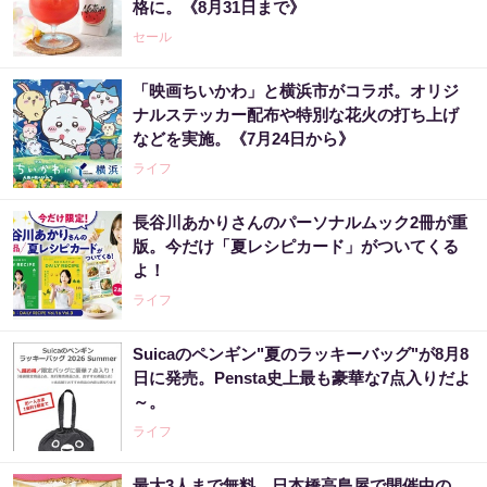
格に。《8月31日まで》
セール
「映画ちいかわ」と横浜市がコラボ。オリジ
ナルステッカー配布や特別な花火の打ち上げ
などを実施。《7月24日から》
ライフ
長谷川あかりさんのパーソナルムック2冊が重
版。今だけ「夏レシピカード」がついてくる
よ！
ライフ
Suicaのペンギン"夏のラッキーバッグ"が8月8
日に発売。Pensta史上最も豪華な7点入りだよ
～。
ライフ
最大3人まで無料。日本橋高島屋で開催中の