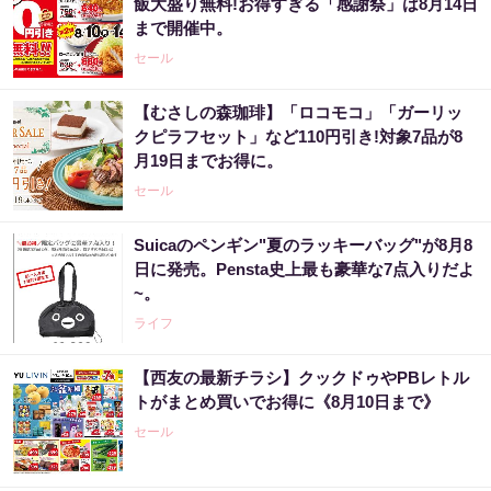
飯大盛り無料!お得すぎる「感謝祭」は8月14日
まで開催中。
セール
【むさしの森珈琲】「ロコモコ」「ガーリッ
クピラフセット」など110円引き!対象7品が8
月19日までお得に。
セール
Suicaのペンギン"夏のラッキーバッグ"が8月8
日に発売。Pensta史上最も豪華な7点入りだよ
~。
ライフ
【西友の最新チラシ】クックドゥやPBレトル
トがまとめ買いでお得に《8月10日まで》
セール