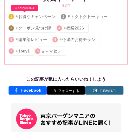
HOT
みんなの関心No.1
お得なキャンペーン
トクトクトーキョー
1
2
クーポン見つけ隊
福袋2026
3
4
編集部レビュー
今週のお得チラシ
5
6
1buy1
ママセレ
7
8
この記事が気に入ったらいいね！しよう
Facebook
Instagram