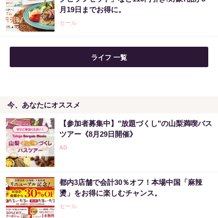
続々登場
月19日までお得に。
PR（Amazon）
セール
ライフ 一覧
今、あなたにオススメ
【参加者募集中】"放題づくし"の山梨満喫バス
ツアー《8月29日開催》
都内3店舗で会計30％オフ！本場中国「麻辣
燙」をお得に楽しむチャンス。
セール