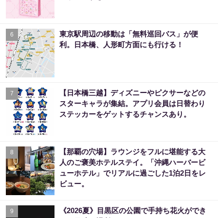
東京駅周辺の移動は「無料巡回バス」が便
6
利。日本橋、人形町方面にも行ける！
【日本橋三越】ディズニーやピクサーなどの
7
スターキャラが集結。アプリ会員は日替わり
ステッカーをゲットするチャンスあり。
【那覇の穴場】ラウンジをフルに堪能する大
8
人のご褒美ホテルステイ。「沖縄ハーバービ
ューホテル」でリアルに過ごした1泊2日をレ
ビュー。
《2026夏》目黒区の公園で手持ち花火ができ
9