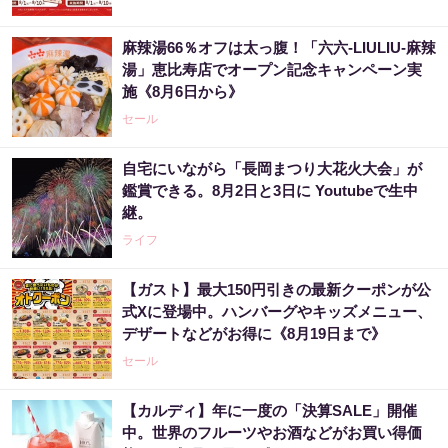
麻辣湯66％オフは太っ腹！「六六-LIULIU-麻辣
湯」恵比寿店でオープン記念キャンペーン実
施《8月6日から》
セール
自宅にいながら「長岡まつり大花火大会」が
鑑賞できる。8月2日と3日に Youtubeで生中
継。
ライフ
【ガスト】最大150円引きの最新クーポンが公
式Xに登場中。ハンバーグやキッズメニュー、
デザートなどがお得に《8月19日まで》
セール
【カルディ】年に一度の「決算SALE」開催
中。世界のフルーツやお酒などがお買い得価