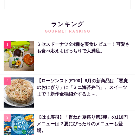
ランキング
GOURMET RANKING
ミセスドーナツ全4種を実食レビュー！可愛さ
1
も食べ応えもばっちりで大満足。
【ローソンストア100】8月の新商品は「悪魔
2
のおにぎり」に「ミニ海苔弁当」、スイーツ
まで！新作全種紹介するよ～。
【はま寿司】「旨ねた夏祭り第3弾」の110円
3
メニューは？夏にぴったりのメニューも登
場。