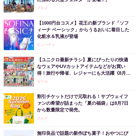
グルメ
【1000円台コスメ】花王の新ブランド「ソフ
ィーナ ベーシック」からうるおいに着目した
化粧水＆乳液が登場
ビューティ
【ユニクロ最新チラシ】夏にぴったりの快適
なウェアやUVカットアイテムなどがお買い
得！旅行や帰省、レジャーにも大活躍《8月13
日まで》
セール
割引チケットだけで元取れる！サブウェイフ
ァンの希望が詰まった「夏の福袋」は8月7日
から数量限定で発売。
グルメ
無印良品で話題の新作ぽち菓子！おやつにぴ