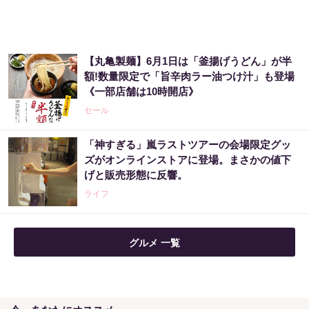
【丸亀製麺】6月1日は「釜揚げうどん」が半
額!数量限定で「旨辛肉ラー油つけ汁」も登場
《一部店舗は10時開店》
セール
「神すぎる」嵐ラストツアーの会場限定グッ
ズがオンラインストアに登場。まさかの値下
げと販売形態に反響。
ライフ
グルメ 一覧