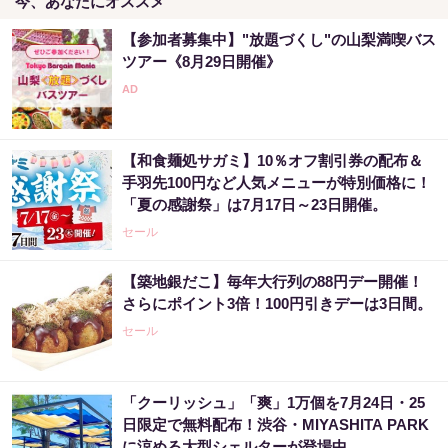
今、あなたにオススメ
【参加者募集中】"放題づくし"の山梨満喫バス
ツアー《8月29日開催》
【和食麺処サガミ】10％オフ割引券の配布＆
手羽先100円など人気メニューが特別価格に！
「夏の感謝祭」は7月17日～23日開催。
セール
【築地銀だこ】毎年大行列の88円デー開催！
さらにポイント3倍！100円引きデーは3日間。
セール
「クーリッシュ」「爽」1万個を7月24日・25
日限定で無料配布！渋谷・MIYASHITA PARK
に涼める大型シェルターが登場中。