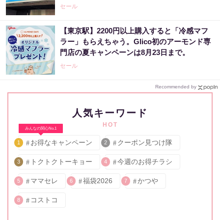
セール
【東京駅】2200円以上購入すると「冷感マフ
ラー」もらえちゃう。Glico初のアーモンド専
門店の夏キャンペーンは8月23日まで。
セール
Recommended by
人気キーワード
HOT
みんなの関心No.1
お得なキャンペーン
クーポン見つけ隊
1
2
トクトクトーキョー
今週のお得チラシ
3
4
ママセレ
福袋2026
かつや
5
6
7
コストコ
8