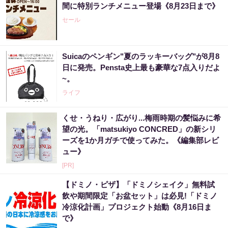
間に特別ランチメニュー登場《8月23日まで》
セール
Suicaのペンギン"夏のラッキーバッグ"が8月8
日に発売。Pensta史上最も豪華な7点入りだよ
~。
ライフ
くせ・うねり・広がり...梅雨時期の髪悩みに希
望の光。「matsukiyo CONCRED」の新シリ
ーズを1か月ガチで使ってみた。《編集部レビ
ュー》
[PR]
【ドミノ・ピザ】「ドミノシェイク」無料試
飲や期間限定「お盆セット」は必見!「ドミノ
冷涼化計画」プロジェクト始動《8月16日ま
で》