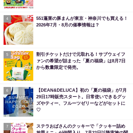
551蓬莱の豚まんが東京・神奈川でも買える！
4
2026年7月・8月の催事情報は？
割引チケットだけで元取れる！サブウェイフ
5
ァンの希望が詰まった「夏の福袋」は8月7日
から数量限定で発売。
【DEAN&DELUCA】初の「夏の福袋」が7月
6
29日17時販売スタート。日常使いできるグッ
ズやティー、フルーツゼリーなどがセットに
♡
ステラおばさんのクッキーで「クッキー詰め
7
放題ミニ」が仲間入り。7月22日以降実施の関