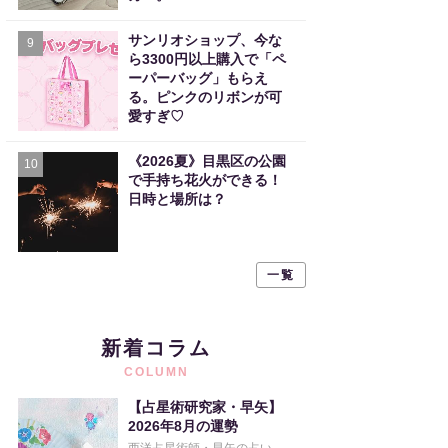
サンリオショップ、今な
9
ら3300円以上購入で「ペ
ーパーバッグ」もらえ
る。ピンクのリボンが可
愛すぎ♡
《2026夏》目黒区の公園
10
で手持ち花火ができる！
日時と場所は？
一覧
新着コラム
COLUMN
【占星術研究家・早矢】
2026年8月の運勢