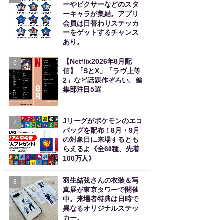
ーやピクサーなどのスタ
ーキャラが集結。アプリ
会員は日替わりステッカ
ーをゲットするチャンス
あり。
【Netflix2026年8月配
6
信】「SとX」「ラヴ上等
2」など話題作ぞろい。編
集部注目5選
Jリーグがポケモンのエコ
7
バッグを配布！8月・9月
の対象日に来場するとも
らえるよ《全60種、先着
100万人》
羽生結弦さんの衣装＆写
8
真展が東京タワーで開催
中。来場者特典は日時で
異なるオリジナルステッ
カー。