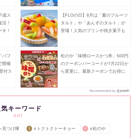
平成ス
【FLOの日】8月は「夏のフルーツ
復活！
タルト」や「あんずのタルト」が
ーキ！
登場！人気のプリンや焼き菓子も
お得に。
「パフ
松のや「味噌ロースかつ丼」500円
で開催
のクーポンバーコードが7月22日か
約受付ス
ら変更に。最新クーポンでお得に
楽しんで。
Recommended by
人気キーワード
HOT
ン見つけ隊
トクトクトーキョー
松のや
3
4