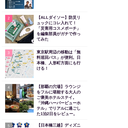
【ALLダイソー】防災リ
2
ュックにコレ入れて！
「災害用コスメポーチ」
を編集部員がガチで作っ
てみた
東京駅周辺の移動は「無
3
料巡回バス」が便利。日
本橋、人形町方面にも行
ける！
【那覇の穴場】ラウンジ
4
をフルに堪能する大人の
ご褒美ホテルステイ。
「沖縄ハーバービューホ
テル」でリアルに過ごし
た1泊2日をレビュー。
【日本橋三越】ディズニ
5