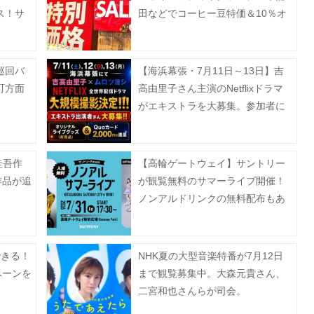
ス！サ
田などでコーヒー豆特価＆10％オ
値引き
フ。8月5日以降の実施店舗は？
巡回バ
【海浜幕張・7月11日～13日】吉
町方面
高由里子さん主演のNetflixドラマ
がエキストラを大募集。参加者に
はグッズ＆QUOカードをプレゼン
ト！
圭吾作
【高輪ゲートウェイ】サントリー
作品が追
が観覧無料のサマーライブ開催！
ノンアルドリンクの無料配布もあ
るよ♡
できる！
NHK夏の大型音楽特番が7月12日
ペーンを
まで観覧募集中。大森元貴さん、
二宮和也さんらが司会。