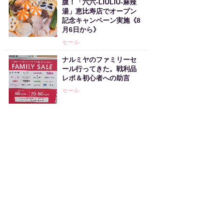
腹！「六六-LIULIU-麻辣
湯」恵比寿店でオープン
記念キャンペーン実施《8
月6日から》
セール
ナルミヤのファミリーセ
ール行ってきた。戦利品
レポ＆初心者への助言
セール