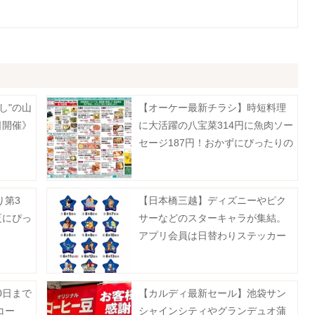
し"の山
【オーケー最新チラシ】時短料理
日開催》
に大活躍の八宝菜314円に魚肉ソー
セージ187円！おかずにぴったりの
揚げ物増量も《8月9日まで》
り第3
【日本橋三越】ディズニーやピク
夏にぴっ
サーなどのスターキャラが集結。
アプリ会員は日替わりステッカー
をゲットするチャンスあり。
0日まで
【カルディ最新セール】池袋サン
コー
シャインシティやグランデュオ蒲