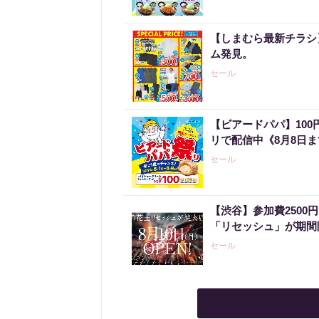
【しまむら最新チラシ】
ム発見。
セール
【ビアードパパ】10
リで配信中《8月8日
セール
【渋谷】参加費2500
「リセッシュ」が期間
セール