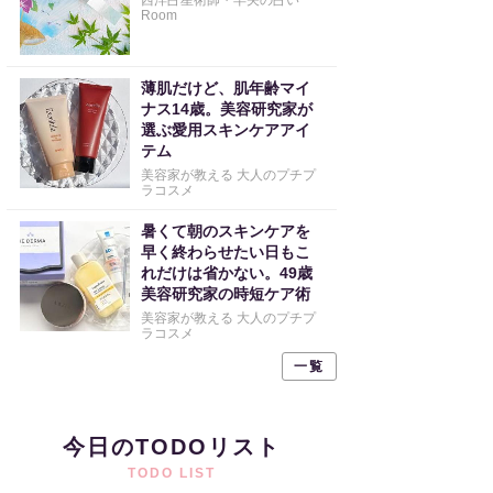
西洋占星術師・早矢の占い
Room
薄肌だけど、肌年齢マイ
ナス14歳。美容研究家が
選ぶ愛用スキンケアアイ
テム
美容家が教える 大人のプチプ
ラコスメ
暑くて朝のスキンケアを
早く終わらせたい日もこ
れだけは省かない。49歳
美容研究家の時短ケア術
美容家が教える 大人のプチプ
ラコスメ
一覧
今日のTODOリスト
TODO LIST