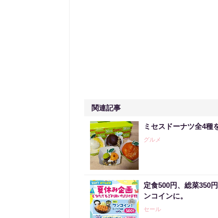
関連記事
ミセスドーナツ全4種
グルメ
定食500円、総菜35
ンコインに。
セール