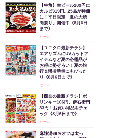
【牛角】生ビール209円に
カルビ319円...25品が特価
に！平日限定「夏の大焼
肉祭り」開催中《8月6日
まで》
セール
【ユニクロ最新チラシ】
エアリズムにUVカットア
イテムなど夏の必需品が
お得に勢ぞろい！夏の旅
行＆帰省準備にもぴった
り《8月6日まで》
セール
【西友の最新チラシ】ポ
リンキー106円、伊右衛門
83円！お買い得品をチェ
ック《8月6日まで》
セール
麻辣湯66％オフは太っ