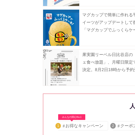
マグカップで簡単に作れる
イーツがアップデートして
「マグカップでふっくらケ
モコモコ」8月3日に発売♡
果実園リーベル日比谷店の
ェ食べ放題」、月曜日限定
決定。8月2日18時から予
タート。
みんなの関心No.1
お得なキャンペーン
クーポ
1
2