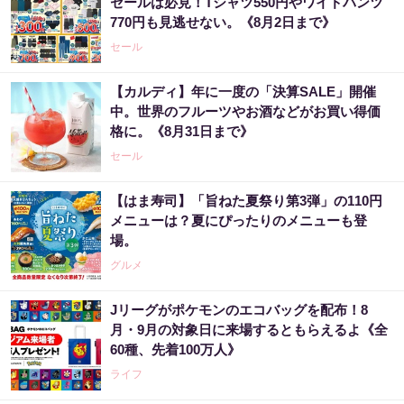
セールは必見！Tシャツ550円やワイドパンツ
770円も見逃せない。《8月2日まで》
セール
【カルディ】年に一度の「決算SALE」開催
中。世界のフルーツやお酒などがお買い得価
格に。《8月31日まで》
セール
【はま寿司】「旨ねた夏祭り第3弾」の110円
メニューは？夏にぴったりのメニューも登
場。
グルメ
Jリーグがポケモンのエコバッグを配布！8
月・9月の対象日に来場するともらえるよ《全
60種、先着100万人》
ライフ