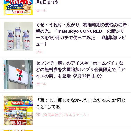
月8日まで》
セール
くせ・うねり・広がり...梅雨時期の髪悩みに希
望の光。「matsukiyo CONCRED」の新シリ
ーズを1か月ガチで使ってみた。《編集部レビ
ュー》
[PR]
セブンで「爽」のアイスや「ホームパイ」な
どの無料券を大量追加!アプリ会員限定で「ア
イスの実」も登場《8月12日まで》
セール
「宝くじ、運じゃなかった」当たる人は“同じ
こと”してる
PR（合同会社デジタルファーム ）