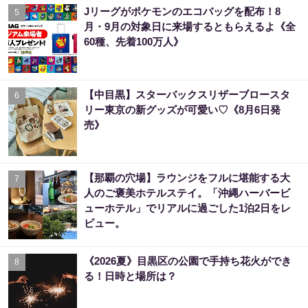
Jリーグがポケモンのエコバッグを配布！8
5
月・9月の対象日に来場するともらえるよ《全
60種、先着100万人》
【中目黒】スターバックスリザーブロースタ
6
リー東京の新グッズが可愛い♡《8月6日発
売》
【那覇の穴場】ラウンジをフルに堪能する大
7
人のご褒美ホテルステイ。「沖縄ハーバービ
ューホテル」でリアルに過ごした1泊2日をレ
ビュー。
《2026夏》目黒区の公園で手持ち花火ができ
8
る！日時と場所は？