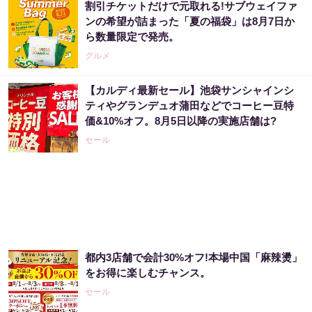
割引チケットだけで元取れる!サブウェイファ
ンの希望が詰まった「夏の福袋」は8月7日か
ら数量限定で発売。
グルメ
【カルディ最新セール】池袋サンシャインシ
ティやグランデュオ蒲田などでコーヒー豆特
価&10%オフ。8月5日以降の実施店舗は?
セール
都内3店舗で会計30%オフ!本場中国「麻辣燙」
をお得に楽しむチャンス。
セール