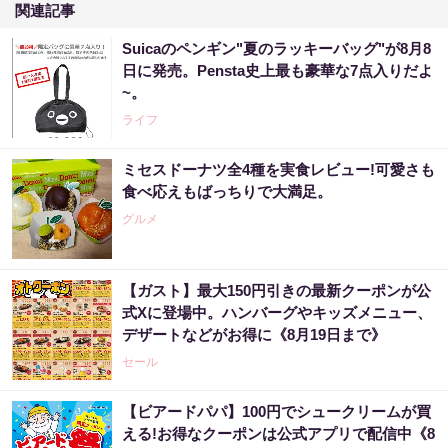
関連記事
Suicaのペンギン"夏のラッキーバッグ"が8月8
日に発売。Pensta史上最も豪華な7点入りだよ
~。
ライフ
ミセスドーナツ全4種を実食レビュー!可愛さも
食べ応えもばっちりで大満足。
グルメ
【ガスト】最大150円引きの最新クーポンが公
式Xに登場中。ハンバーグやキッズメニュー、
デザートなどがお得に《8月19日まで》
セール
【ビアードパパ】100円でシュークリームが買
える!お得なクーポンは公式アプリで配信中《8