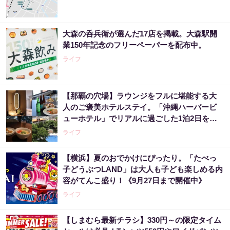
大森の呑兵衛が選んだ17店を掲載。大森駅開
業150年記念のフリーペーパーを配布中。
ライフ
【那覇の穴場】ラウンジをフルに堪能する大
人のご褒美ホテルステイ。「沖縄ハーバービ
ューホテル」でリアルに過ごした1泊2日をレ
ビュー。
ライフ
【横浜】夏のおでかけにぴったり。「たべっ
子どうぶつLAND」は大人も子ども楽しめる内
容がてんこ盛り！《9月27日まで開催中》
ライフ
【しまむら最新チラシ】330円～の限定タイム