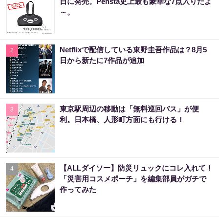
日に発売。Pensta史上最も豪華な7点入りだよ
～。
Netflixで配信している東野圭吾作品は？8月5
2
日から新たに7作品が追加
東京駅周辺の移動は「無料巡回バス」が便
3
利。日本橋、人形町方面にも行ける！
【ALLダイソー】防災リュックにコレ入れて！
4
「災害用コスメポーチ」を編集部員がガチで
作ってみた