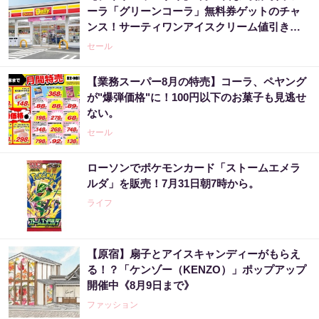
ーラ「グリーンコーラ」無料券ゲットのチャ
ンス！サーティワンアイスクリーム値引きな
どお得企画も目白押し。
セール
【業務スーパー8月の特売】コーラ、ペヤング
が"爆弾価格"に！100円以下のお菓子も見逃せ
ない。
セール
ローソンでポケモンカード「ストームエメラ
ルダ」を販売！7月31日朝7時から。
ライフ
【原宿】扇子とアイスキャンディーがもらえ
る！？「ケンゾー（KENZO）」ポップアップ
開催中《8月9日まで》
ファッション