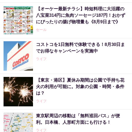
【オーケー最新チラシ】時短料理に大活躍の
八宝菜314円に魚肉ソーセージ187円！おかず
にぴったりの揚げ物増量も《8月9日まで》
セール
コストコを1日無料で体験できる！8月30日ま
でお得なキャンペーンを実施中
ライフ
【東京・港区】夏休み期間は公園で手持ち花
火の利用が可能に。対象の公園・時間・条件
は？
ライフ
東京駅周辺の移動は「無料巡回バス」が便
利。日本橋、人形町方面にも行ける！
ライフ