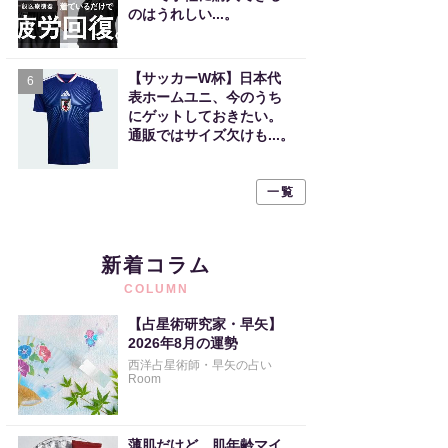
のはうれしい...。
【サッカーW杯】日本代
6
表ホームユニ、今のうち
にゲットしておきたい。
通販ではサイズ欠けも...。
一覧
新着コラム
COLUMN
【占星術研究家・早矢】
2026年8月の運勢
西洋占星術師・早矢の占い
Room
薄肌だけど、肌年齢マイ