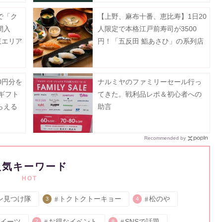
で「ク
【上野、麻布十番、恵比寿】1日20
間入
人限定で本格江戸前寿司が3500
東エリア
円！「五反田 鮨あさひ」の系列店
だよ。
0円分を
ナルミヤのファミリーセール行っ
Eギフト
てきた。戦利品レポ＆初心者への
らえる
助言
ン開催
Recommended by
人気キーワード
HOT
ン見つけ隊
トクトクトーキョー
松のや
3
4
イーツ
お得なイベント
SNSで話題
7
8