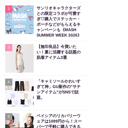
サンリオキャラクターズ
2
との限定コラボが可愛す
ぎ♡購入でステッカー・
ポーチなどがもらえるキ
ャンペーンも《MASH
SUMMER WEEK 2026》
【無印良品】今買いた
3
い！夏に活躍する話題の
肌着アイテム3選
「キャミソールかわいす
4
ぎて神」GU新作の"サテ
ンアイテム"がSNSで話
題。
ベイシアのリカバリーウ
5
ェアは1089円から！スー
パーで手軽に購入できる