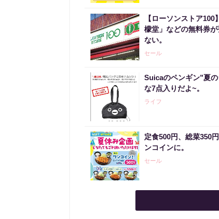
【ローソンストア100
檬堂」などの無料券が登
ない。
セール
Suicaのペンギン"夏
な7点入りだよ~。
ライフ
定食500円、総菜35
ンコインに。
セール