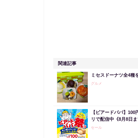
関連記事
ミセスドーナツ全4種
グルメ
【ビアードパパ】10
リで配信中《8月8日
セール