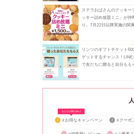
ステラおばさんのクッキー
ッキー詰め放題ミニ」が仲
り。7月22日以降実施の関
対象店舗まとめ。
リンツのギフトチケット50
ゲットするチャンス！LIN
で友だちに贈ると自分もも
「Gift1 Get1」キャンペー
中。
みんなの関心No.1
お得なキャンペーン
クーポ
1
2
編集部レビュー
ご褒美ス
5
6