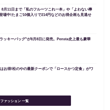
】8月11日まで「私のフルーツこれ一本」や「よわない檸
場中!たまご10個入りで214円などのお得企画も見逃せ
のラッキーバッグ"が8月8日に発売。Pensta史上最も豪華
0円はお得!松のやの最新クーポンで「ロースかつ定食」がワ
ファッション 一覧