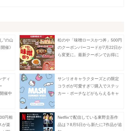
し"の山
松のや「味噌ロースかつ丼」500円
日開催》
のクーポンバーコードが7月22日か
ら変更に。最新クーポンでお得に
楽しんで。
ンディ
サンリオキャラクターズとの限定
ー
コラボが可愛すぎ♡購入でステッ
プ開催中
カー・ポーチなどがもらえるキャ
ンペーンも《MASH SUMMER
WEEK 2026》
00円相
Netflixで配信している東野圭吾作
スが楽
品は？8月5日から新たに7作品が追