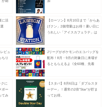
」が期
加
《予約
夏に活
【ローソン】8月10日まで「からあ
3選
げクン」2個増量はお得！暑い日に
うれしい「アイスカフェラテ」は
無料でM→メガに増量。
食レビュ
Jリーグがポケモンのエコバッグを
っちり
配布！8月・9月の対象日に来場す
るともらえるよ《全60種、先着
100万人》
ックに
【スタバ】8月6日は「ダブルスタ
メポー
ーデー」！通常の2倍"Star"が貯ま
ってみ
ってお得。