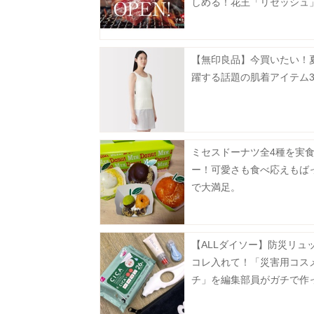
しめる！花王「リセッシュ
間限定で焼肉店をオープン
受付中》
【無印良品】今買いたい！
躍する話題の肌着アイテム
ミセスドーナツ全4種を実
ー！可愛さも食べ応えもば
で大満足。
【ALLダイソー】防災リュ
コレ入れて！「災害用コス
チ」を編集部員がガチで作
た