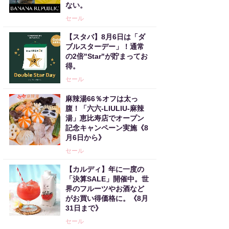
ない。
セール
【スタバ】8月6日は「ダ
ブルスターデー」！通常
の2倍"Star"が貯まってお
得。
セール
麻辣湯66％オフは太っ
腹！「六六-LIULIU-麻辣
湯」恵比寿店でオープン
記念キャンペーン実施《8
月6日から》
セール
【カルディ】年に一度の
「決算SALE」開催中。世
界のフルーツやお酒など
がお買い得価格に。《8月
31日まで》
セール