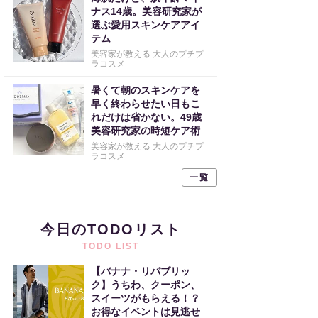
ナス14歳。美容研究家が
選ぶ愛用スキンケアアイ
テム
美容家が教える 大人のプチプ
ラコスメ
暑くて朝のスキンケアを
早く終わらせたい日もこ
れだけは省かない。49歳
美容研究家の時短ケア術
美容家が教える 大人のプチプ
ラコスメ
一覧
今日のTODOリスト
TODO LIST
【バナナ・リパブリッ
ク】うちわ、クーポン、
スイーツがもらえる！？
お得なイベントは見逃せ