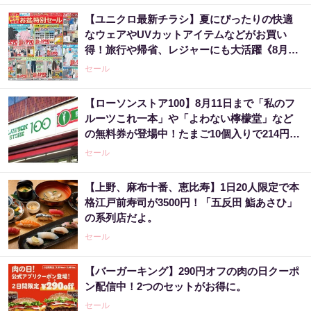
【ユニクロ最新チラシ】夏にぴったりの快適
なウェアやUVカットアイテムなどがお買い
得！旅行や帰省、レジャーにも大活躍《8月13
日まで》
セール
【ローソンストア100】8月11日まで「私のフ
ルーツこれ一本」や「よわない檸檬堂」など
の無料券が登場中！たまご10個入りで214円な
どのお得企画も見逃せない。
セール
【上野、麻布十番、恵比寿】1日20人限定で本
格江戸前寿司が3500円！「五反田 鮨あさひ」
の系列店だよ。
セール
【バーガーキング】290円オフの肉の日クーポ
ン配信中！2つのセットがお得に。
セール