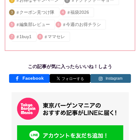
お得なキャンペーン
トクトクトーキョー
1
2
クーポン見つけ隊
福袋2026
3
4
編集部レビュー
今週のお得チラシ
5
6
1buy1
ママセレ
7
8
この記事が気に入ったらいいね！しよう
Facebook
Instagram