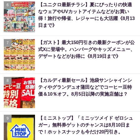
【ユニクロ最新チラシ】夏にぴったりの快適
6
なウェアやUVカットアイテムなどがお買い
得！旅行や帰省、レジャーにも大活躍《8月13
日まで》
【ガスト】最大150円引きの最新クーポンが公
7
式Xに登場中。ハンバーグやキッズメニュー、
デザートなどがお得に《8月19日まで》
【カルディ最新セール】池袋サンシャインシ
8
ティやグランデュオ蒲田などでコーヒー豆特
価＆10％オフ。8月5日以降の実施店舗は？
【ミニストップ】「ミニッツメイド ゼロシュ
9
ガー」無料券ゲットのチャンスは8月10日ま
で！ホットスナックも今だけ20円引き。