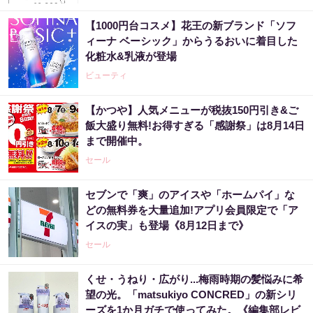
【1000円台コスメ】花王の新ブランド「ソフ
ィーナ ベーシック」からうるおいに着目した
化粧水&乳液が登場
ビューティ
【かつや】人気メニューが税抜150円引き&ご
飯大盛り無料!お得すぎる「感謝祭」は8月14日
まで開催中。
セール
セブンで「爽」のアイスや「ホームパイ」な
どの無料券を大量追加!アプリ会員限定で「ア
イスの実」も登場《8月12日まで》
セール
くせ・うねり・広がり...梅雨時期の髪悩みに希
望の光。「matsukiyo CONCRED」の新シリ
ーズを1か月ガチで使ってみた。《編集部レビ