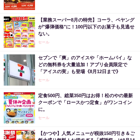
【業務スーパー8月の特売】コーラ、ペヤング
が"爆弾価格"に！100円以下のお菓子も見逃せ
ない。
セール
セブンで「爽」のアイスや「ホームパイ」な
どの無料券を大量追加！アプリ会員限定で
「アイスの実」も登場《8月12日まで》
セール
定食500円、総菜350円はお得！松のやの最新
クーポンで「ロースかつ定食」がワンコイン
に。
セール
【かつや】人気メニューが税抜150円引き＆ご