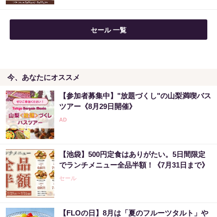
「2027年の宝くじ当選者は〇〇です」占い師
セール 一覧
が暴露
PR（合同会社デジタルファーム ）
今、あなたにオススメ
Amazon今日も見逃せない！80%OFF以上が
続々登場
【参加者募集中】"放題づくし"の山梨満喫バス
PR（Amazon）
ツアー《8月29日開催》
アマゾン1位「このお茶ガチです」噂のお茶
【池袋】500円定食はありがたい。5日間限定
PR（ハーブ健康本舗）
でランチメニュー全品半額！《7月31日まで》
セール
【FLOの日】8月は「夏のフルーツタルト」や