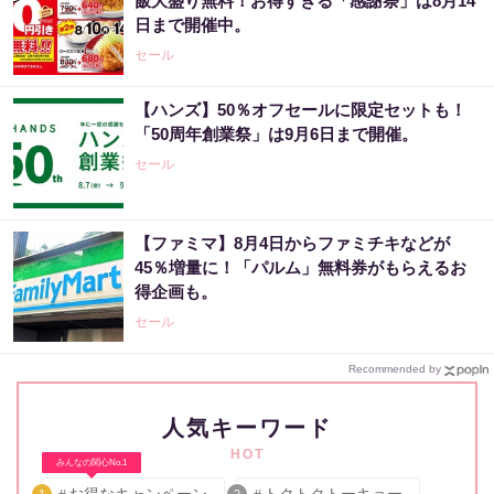
飯大盛り無料！お得すぎる「感謝祭」は8月14
日まで開催中。
セール
【ハンズ】50％オフセールに限定セットも！
「50周年創業祭」は9月6日まで開催。
セール
【ファミマ】8月4日からファミチキなどが
45％増量に！「パルム」無料券がもらえるお
得企画も。
セール
Recommended by
人気キーワード
HOT
みんなの関心No.1