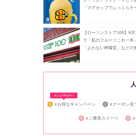
「マグカップでふっくらケ
モコモコ」8月3日に発売♡
【ローソンストア100】8月
で「私のフルーツこれ一本
「よわない檸檬堂」などの
が登場中！たまご10個入りで
円などのお得企画も見逃せ
みんなの関心No.1
お得なキャンペーン
クーポン見
1
2
ご褒美スイーツ
5
6