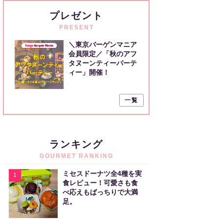
プレゼント
PRESENT
＼東京バーゲンマニア
会員限定／「秋のアフ
タヌーンティーパーテ
ィー」開催！
一覧
ランキング
GOURMET RANKING
ミセスドーナツ全4種を実
1
食レビュー！可愛さも食
べ応えもばっちりで大満
足。