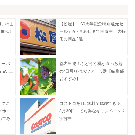
し"の山
【松屋】「60周年記念特別還元セ
日開催》
ール」が7月30日まで開催中。大特
価の商品2選
キーバ
都内出発！ぶどうや桃が食べ放題
sta史上
の"日帰りバスツアー"3選【編集部
。
おすすめ】
ックに
コストコを1日無料で体験できる！
メポー
8月30日までお得なキャンペーンを
ってみ
実施中