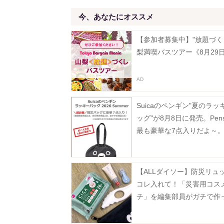
今、あなたにオススメ
【参加者募集中】"放題づく
梨満喫バスツアー《8月29
Suicaのペンギン"夏のラッ
ッグ"が8月8日に発売。Pen
最も豪華な7点入りだよ～
【ALLダイソー】防災リュ
コレ入れて！「災害用コス
チ」を編集部員がガチで作
た