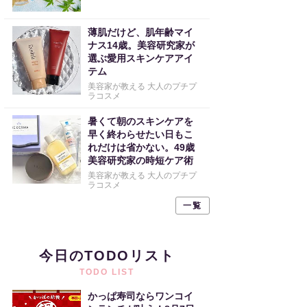
薄肌だけど、肌年齢マイ
ナス14歳。美容研究家が
選ぶ愛用スキンケアアイ
テム
美容家が教える 大人のプチプ
ラコスメ
暑くて朝のスキンケアを
早く終わらせたい日もこ
れだけは省かない。49歳
美容研究家の時短ケア術
美容家が教える 大人のプチプ
ラコスメ
一覧
今日のTODOリスト
TODO LIST
かっぱ寿司ならワンコイ