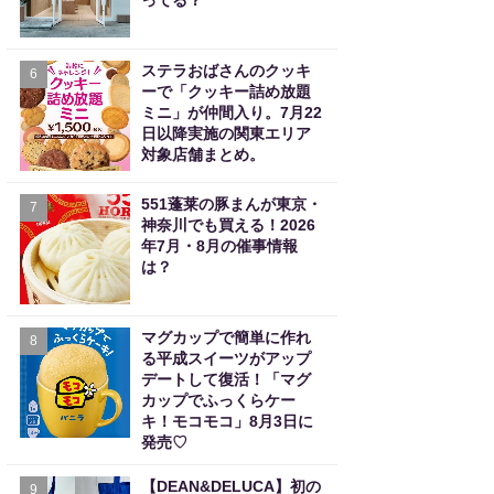
ってる？
ステラおばさんのクッキ
6
ーで「クッキー詰め放題
ミニ」が仲間入り。7月22
日以降実施の関東エリア
対象店舗まとめ。
551蓬莱の豚まんが東京・
7
神奈川でも買える！2026
年7月・8月の催事情報
は？
マグカップで簡単に作れ
8
る平成スイーツがアップ
デートして復活！「マグ
カップでふっくらケー
キ！モコモコ」8月3日に
発売♡
【DEAN&DELUCA】初の
9