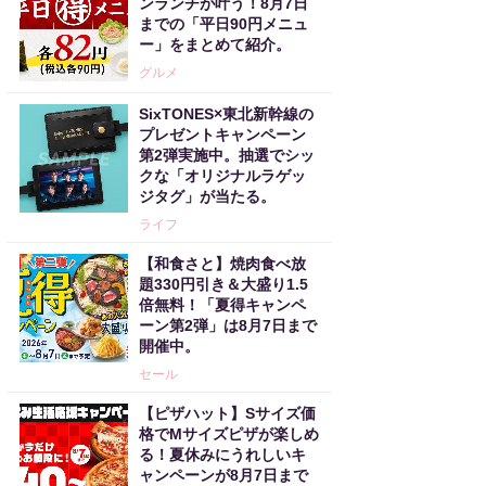
ンランチが叶う！8月7日
までの「平日90円メニュ
ー」をまとめて紹介。
グルメ
SixTONES×東北新幹線の
プレゼントキャンペーン
第2弾実施中。抽選でシッ
クな「オリジナルラゲッ
ジタグ」が当たる。
ライフ
【和食さと】焼肉食べ放
題330円引き＆大盛り1.5
倍無料！「夏得キャンペ
ーン第2弾」は8月7日まで
開催中。
セール
【ピザハット】Sサイズ価
格でMサイズピザが楽しめ
る！夏休みにうれしいキ
ャンペーンが8月7日まで