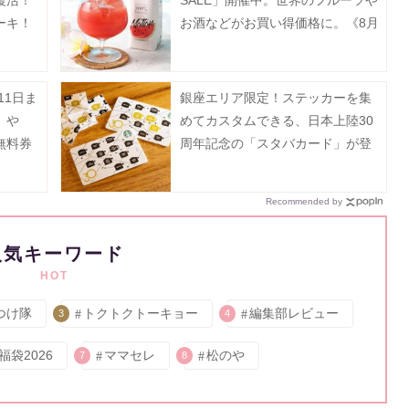
ーキ！
お酒などがお買い得価格に。《8月
31日まで》
11日ま
銀座エリア限定！ステッカーを集
」や
めてカスタムできる、日本上陸30
無料券
周年記念の「スタバカード」が登
214
場中《8月2日から》
ない。
Recommended by
人気キーワード
HOT
つけ隊
トクトクトーキョー
編集部レビュー
3
4
福袋2026
ママセレ
松のや
7
8