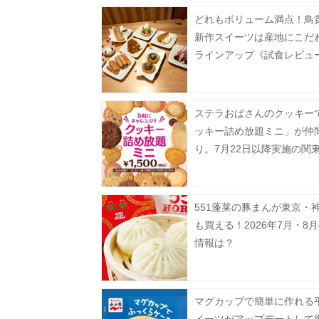
どれもボリューム満点！鳥
新作スイーツは産地にこだ
ラインアップ《試食レビュ
ステラおばさんのクッキー
ッキー詰め放題ミニ」が仲
り。7月22日以降実施の関
対象店舗まとめ。
551蓬莱の豚まんが東京・
も買える！2026年7月・8
情報は？
マグカップで簡単に作れる
イーツがアップデートして