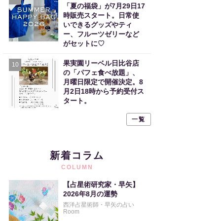
「夏の福袋」が7月29日17
時販売スタート。日常使
いできるグッズやティ
ー、フルーツゼリーなど
がセットに♡
果実園リーベル日比谷店
10
の「パフェ食べ放題」、
月曜日限定で開催決定。8
月2日18時から予約受付ス
タート。
一覧
新着コラム
COLUMN
【占星術研究家・早矢】
2026年8月の運勢
西洋占星術師・早矢の占い
Room