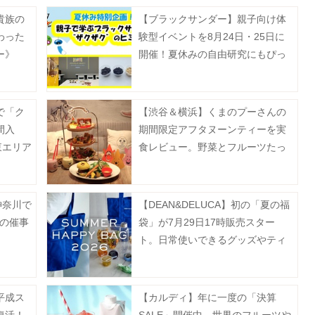
貴族の
【ブラックサンダー】親子向け体
わった
験型イベントを8月24日・25日に
ー》
開催！夏休みの自由研究にもぴっ
たり《抽選申込は8月5日まで》
で「ク
【渋谷＆横浜】くまのプーさんの
間入
期間限定アフタヌーンティーを実
東エリア
食レビュー。野菜とフルーツたっ
ぷりでヘルシー♡《9月末まで》
神奈川で
【DEAN&DELUCA】初の「夏の福
月の催事
袋」が7月29日17時販売スター
ト。日常使いできるグッズやティ
ー、フルーツゼリーなどがセット
に♡
平成ス
【カルディ】年に一度の「決算
復活！
SALE」開催中。世界のフルーツや