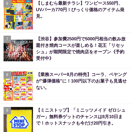
【しまむら最新チラシ】ワンピース550円、
6
UVパーカ770円！びっくり価格のアイテム発
見。
【渋谷】参加費2500円で5000円相当の飲み放
7
題付き焼肉コースが楽しめる！花王「リセッ
シュ」が期間限定で焼肉店をオープン《予約
受付中》
【業務スーパー8月の特売】コーラ、ペヤング
8
が"爆弾価格"に！100円以下のお菓子も見逃せ
ない。
【ミニストップ】「ミニッツメイド ゼロシュ
9
ガー」無料券ゲットのチャンスは8月10日ま
で！ホットスナックも今だけ20円引き。