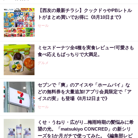
【西友の最新チラシ】クックドゥやPBレトル
トがまとめ買いでお得に《8月10日まで》
セール
ミセスドーナツ全4種を実食レビュー!可愛さも
食べ応えもばっちりで大満足。
グルメ
セブンで「爽」のアイスや「ホームパイ」な
どの無料券を大量追加!アプリ会員限定で「ア
イスの実」も登場《8月12日まで》
セール
くせ・うねり・広がり...梅雨時期の髪悩みに希
望の光。「matsukiyo CONCRED」の新シリ
ーズを1か月ガチで使ってみた。《編集部レビ