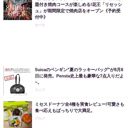
題付き焼肉コースが楽しめる!花王「リセッシ
ュ」が期間限定で焼肉店をオープン《予約受
付中》
セール
Suicaのペンギン"夏のラッキーバッグ"が8月8
日に発売。Pensta史上最も豪華な7点入りだよ
~。
ライフ
ミセスドーナツ全4種を実食レビュー!可愛さも
食べ応えもばっちりで大満足。
グルメ