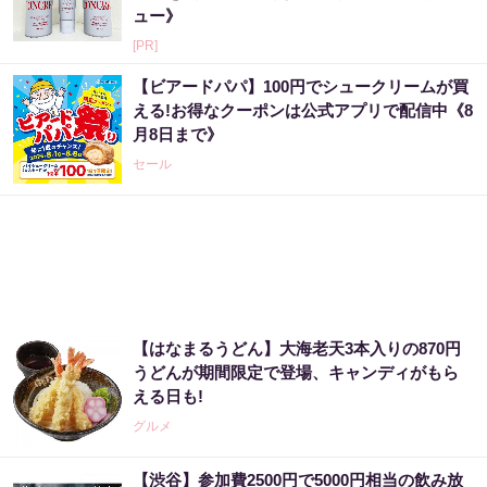
ュー》
[PR]
【ビアードパパ】100円でシュークリームが買
える!お得なクーポンは公式アプリで配信中《8
月8日まで》
セール
【はなまるうどん】大海老天3本入りの870円
うどんが期間限定で登場、キャンディがもら
える日も!
グルメ
【渋谷】参加費2500円で5000円相当の飲み放