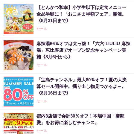
【とんかつ和幸】小学生以下は定食メニュー
全品半額に！「おこさま半額フェア」開催。
《8月31日まで》
セール
麻辣湯66％オフは太っ腹！「六六-LIULIU-麻辣
湯」恵比寿店でオープン記念キャンペーン実
施《8月6日から》
セール
「宝島チャンネル」最大80％オフ！夏の大決
算セール開催中。掘り出し物見つかるよ～。
《8月16日まで》
セール
都内3店舗で会計30％オフ！本場中国「麻辣
燙」をお得に楽しむチャンス。
セール