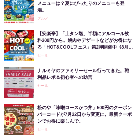
メニューは？夏にぴったりのメニューも登
場。
グルメ
【安楽亭】「上タン塩」半額にアルコール飲
料209円から。焼肉やデザートなどがお得にな
る「HOT&COOLフェス」第2弾開催中《8月16
日まで》
セール
ナルミヤのファミリーセール行ってきた。戦
利品レポ＆初心者への助言
セール
松のや「味噌ロースかつ丼」500円のクーポン
バーコードが7月22日から変更に。最新クーポ
ンでお得に楽しんで。
セール