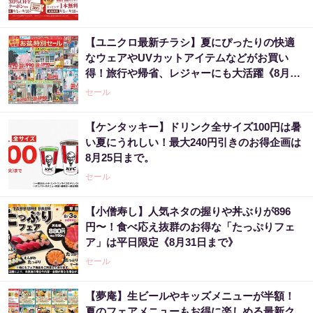
【ユニクロ最新チラシ】夏にぴったりの快適
なウェアやUVカットアイテムなどがお買い
得！旅行や帰省、レジャーにも大活躍《8月13
日まで》
セール
【ケンタッキー】ドリンク全サイズ100円は暑
い夏にうれしい！最大240円引きのお得企画は
8月25日まで。
セール
【小僧寿し】人気ネタの握りや丼ぶりが896
円〜！食べ応え抜群のお得な「たっぷりフェ
ア」は平日限定《8月31日まで》
セール
【夢庵】生ビールやキッズメニューが半額！
夏のフェアメニューもお得に楽しめる最新ク