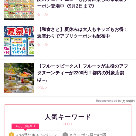
ーポン登場中《9月2日まで》
セール
【和食さと】夏休みは大人もキッズもお得！
週替わりでアプリクーポンも配布中
セール
【フルーツピークス】フルーツが主役のアフ
タヌーンティーが2200円！都内の対象店舗
は...。
グルメ
Recommended by
人気キーワード
HOT
みんなの関心No.1
お得なキャンペーン
クーポン見つけ隊
1
2