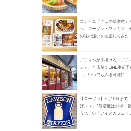
お得に。
コンビニ「さばの味噌煮」
べ！ローソン・ファミマ・
の味の違いを検証してみた
レポ》
ゴディバが手掛ける「ゴデ
ン」、全店舗でLINE事前
止。いつでも入場可能に！
【ローソン】8月10日まで
げクン」2個増量はお得！
うれしい「アイスカフェラ
無料でM→メガに増量。