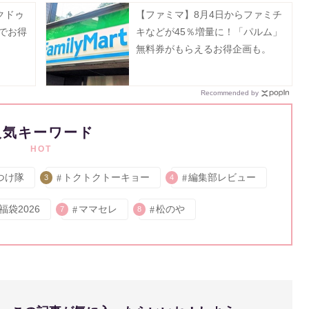
クドゥ
【ファミマ】8月4日からファミチ
でお得
キなどが45％増量に！「パルム」
無料券がもらえるお得企画も。
Recommended by
人気キーワード
HOT
つけ隊
トクトクトーキョー
編集部レビュー
3
4
福袋2026
ママセレ
松のや
7
8