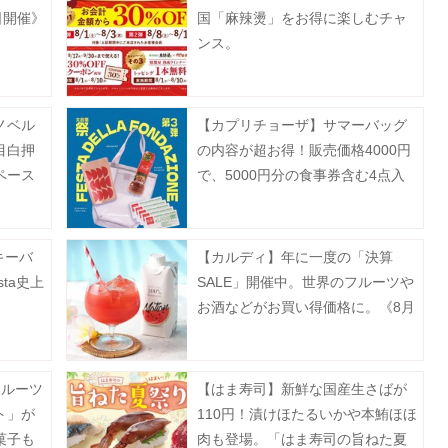
日開催》
国「麻辣燙」をお得に楽しむチャ
ンス。
ノベル
【カプリチョーザ】サマーバッグ
目白押
の内容が超お得！販売価格4000円
ペース
で、5000円分の食事券含む4点入
り。
キーバ
【カルディ】年に一度の「決算
sta史上
SALE」開催中。世界のフルーツや
。
お酒などがお買い得価格に。《8月
31日まで》
フルーツ
【はま寿司】新鮮な国産生さばが
ト」が
110円！漬けほたるいかや本鮪ほほ
菓子も
肉も登場。「はま寿司の旨ねた夏