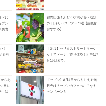
祭り第2弾」開催中。
食べ比
都内出発！ぶどうや桃が食べ放題
セブン
の"日帰りバスツアー"3選【編集部
《実食
おすすめ】
ィパ
【池袋】セサミストリートマーケ
予約を廃
ットでドーナツ作り体験！応募は7
月15日まで。
「からあ
【セブン】8月4日からもらえる無
暑い日に
料券は？セブンカフェのお得なキ
テ」は
ャンペーンも！