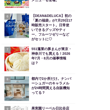
メニューも登場。
【DEAN&DELUCA】初の
6
「夏の福袋」が7月29日17
時販売スタート。日常使
いできるグッズやティ
ー、フルーツゼリーなど
がセットに♡
551蓬莱の豚まんが東京・
7
神奈川でも買える！2026
年7月・8月の催事情報
は？
都内で2か所だけ。ナンバ
8
ーシュガーのキャラメル
が24時間買える自販機知
ってる？
果実園リーベル日比谷店
9