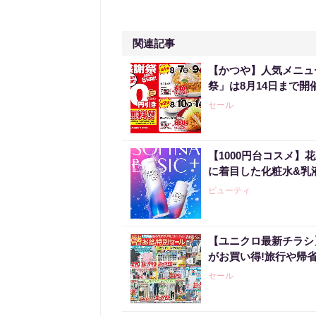
関連記事
【かつや】人気メニュ
祭」は8月14日まで開
セール
【1000円台コスメ
に着目した化粧水&乳
ビューティ
【ユニクロ最新チラシ
がお買い得!旅行や帰
セール