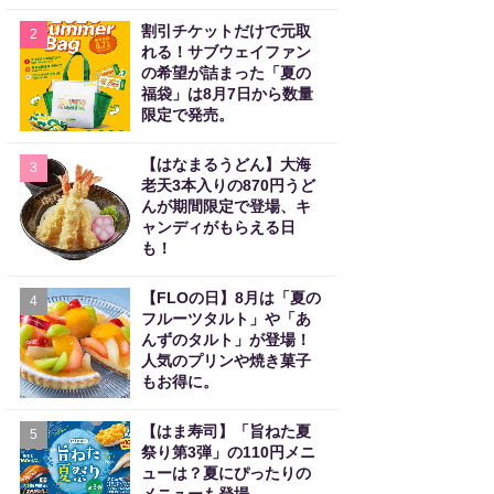
割引チケットだけで元取
2
れる！サブウェイファン
の希望が詰まった「夏の
福袋」は8月7日から数量
限定で発売。
【はなまるうどん】大海
3
老天3本入りの870円うど
んが期間限定で登場、キ
ャンディがもらえる日
も！
【FLOの日】8月は「夏の
4
フルーツタルト」や「あ
んずのタルト」が登場！
人気のプリンや焼き菓子
もお得に。
【はま寿司】「旨ねた夏
5
祭り第3弾」の110円メニ
ューは？夏にぴったりの