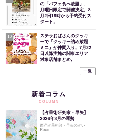
の「パフェ食べ放題」、
月曜日限定で開催決定。8
月2日18時から予約受付ス
タート。
ステラおばさんのクッキ
10
ーで「クッキー詰め放題
ミニ」が仲間入り。7月22
日以降実施の関東エリア
対象店舗まとめ。
一覧
新着コラム
COLUMN
【占星術研究家・早矢】
2026年8月の運勢
西洋占星術師・早矢の占い
Room