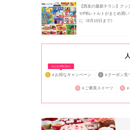
【西友の最新チラシ】クッ
やPBレトルトがまとめ買い
に《8月10日まで》
みんなの関心No.1
お得なキャンペーン
クーポン見
1
2
ご褒美スイーツ
5
6