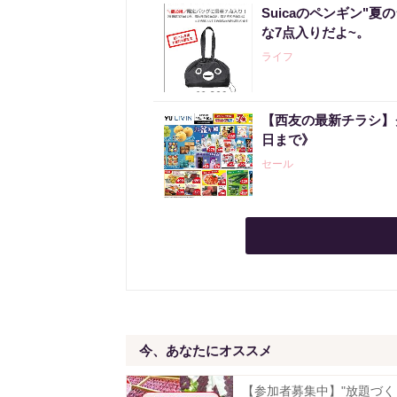
Suicaのペンギン"夏
な7点入りだよ~。
ライフ
【西友の最新チラシ】
日まで》
セール
今、あなたにオススメ
【参加者募集中】"放題づく