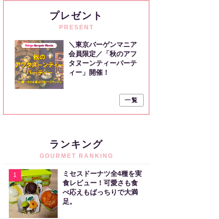
プレゼント
PRESENT
＼東京バーゲンマニア
会員限定／「秋のアフ
タヌーンティーパーテ
ィー」開催！
一覧
ランキング
GOURMET RANKING
ミセスドーナツ全4種を実
1
食レビュー！可愛さも食
べ応えもばっちりで大満
足。