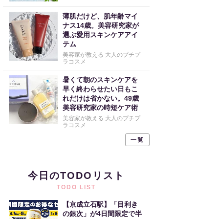
薄肌だけど、肌年齢マイ
ナス14歳。美容研究家が
選ぶ愛用スキンケアアイ
テム
美容家が教える 大人のプチプ
ラコスメ
暑くて朝のスキンケアを
早く終わらせたい日もこ
れだけは省かない。49歳
美容研究家の時短ケア術
美容家が教える 大人のプチプ
ラコスメ
一覧
今日のTODOリスト
TODO LIST
【京成立石駅】「目利き
の銀次」が4日間限定で半